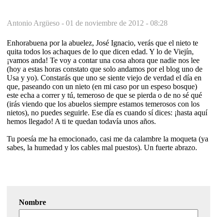
Antonio Argüeso -
01 de noviembre de 2012 - 08:28
Enhorabuena por la abuelez, José Ignacio, verás que el nieto te
quita todos los achaques de lo que dicen edad. Y lo de Viejín,
¡vamos anda! Te voy a contar una cosa ahora que nadie nos lee
(hoy a estas horas constato que solo andamos por el blog uno de
Usa y yo). Constarás que uno se siente viejo de verdad el día en
que, paseando con un nieto (en mi caso por un espeso bosque)
este echa a correr y tú, temeroso de que se pierda o de no sé qué
(irás viendo que los abuelos siempre estamos temerosos con los
nietos), no puedes seguirle. Ese día es cuando sí dices: ¡hasta aquí
hemos llegado! A ti te quedan todavía unos años.
Tu poesía me ha emocionado, casi me da calambre la moqueta (ya
sabes, la humedad y los cables mal puestos). Un fuerte abrazo.
Nombre