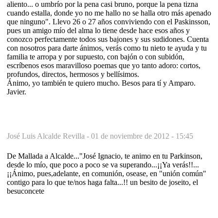
aliento... o umbrío por la pena casi bruno, porque la pena tizna
cuando estalla, donde yo no me hallo no se halla otro más apenado
que ninguno". Llevo 26 o 27 años conviviendo con el Paskinsson,
pues un amigo mío del alma lo tiene desde hace esos años y
conozco perfectamente todos sus bajones y sus sudidones. Cuenta
con nosotros para darte ánimos, verás como tu nieto te ayuda y tu
familia te arropa y por supuesto, con bajón o con subidón,
escríbenos esos maravilloso poemas que yo tanto adoro: cortos,
profundos, directos, hermosos y bellísimos.
Ánimo, yo también te quiero mucho. Besos para tí y Amparo.
Javier.
José Luis Alcalde Revilla -
01 de noviembre de 2012 - 15:45
De Mallada a Alcalde..."José Ignacio, te animo en tu Parkinson,
desde lo mío, que poco a poco se va superando...¡¡Ya verás!!...
¡¡Ánimo, pues,adelante, en comunión, osease, en "unión común"
contigo para lo que te/nos haga falta...!! un besito de joseito, el
besuconcete