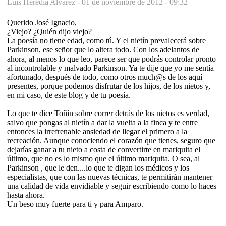
Luis Heredia Alvarez -
01 de noviembre de 2012 - 09:32
Querido José Ignacio,
¿Viejo? ¿Quién dijo viejo?
La poesía no tiene edad, como tú. Y el nietín prevalecerá sobre
Parkinson, ese señor que lo altera todo. Con los adelantos de
ahora, al menos lo que leo, parece ser que podrás controlar pronto
al incontrolable y malvado Parkinson. Ya te dije que yo me sentía
afortunado, después de todo, como otros much@s de los aquí
presentes, porque podemos disfrutar de los hijos, de los nietos y,
en mi caso, de este blog y de tu poesía.
Lo que te dice Toñín sobre correr detrás de los nietos es verdad,
salvo que pongas al nietín a dar la vuelta a la finca y te entre
entonces la irrefrenable ansiedad de llegar el primero a la
recreación. Aunque conociendo el corazón que tienes, seguro que
dejarías ganar a tu nieto a costa de convertirte en mariquita el
último, que no es lo mismo que el último mariquita. O sea, al
Parkinson , que le den....lo que te digan los médicos y los
especialistas, que con las nuevas técnicas, te permitirán mantener
una calidad de vida envidiable y seguir escribiendo como lo haces
hasta ahora.
Un beso muy fuerte para ti y para Amparo.