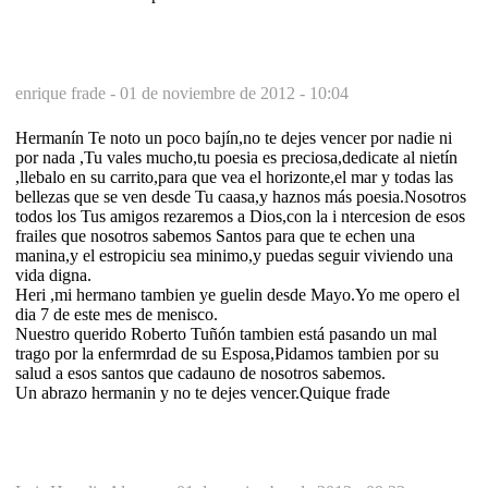
enrique frade -
01 de noviembre de 2012 - 10:04
Hermanín Te noto un poco bajín,no te dejes vencer por nadie ni
por nada ,Tu vales mucho,tu poesia es preciosa,dedicate al nietín
,llebalo en su carrito,para que vea el horizonte,el mar y todas las
bellezas que se ven desde Tu caasa,y haznos más poesia.Nosotros
todos los Tus amigos rezaremos a Dios,con la i ntercesion de esos
frailes que nosotros sabemos Santos para que te echen una
manina,y el estropiciu sea minimo,y puedas seguir viviendo una
vida digna.
Heri ,mi hermano tambien ye guelin desde Mayo.Yo me opero el
dia 7 de este mes de menisco.
Nuestro querido Roberto Tuñón tambien está pasando un mal
trago por la enfermrdad de su Esposa,Pidamos tambien por su
salud a esos santos que cadauno de nosotros sabemos.
Un abrazo hermanin y no te dejes vencer.Quique frade