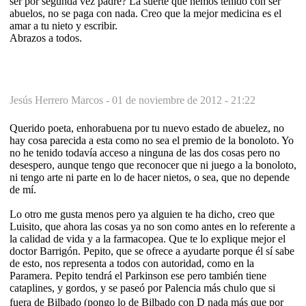
ser por segunda vez padre? La suerte que hemos tenido con ser
abuelos, no se paga con nada. Creo que la mejor medicina es el
amar a tu nieto y escribir.
Abrazos a todos.
Jesús Herrero Marcos -
01 de noviembre de 2012 - 21:22
Querido poeta, enhorabuena por tu nuevo estado de abuelez, no
hay cosa parecida a esta como no sea el premio de la bonoloto. Yo
no he tenido todavía acceso a ninguna de las dos cosas pero no
desespero, aunque tengo que reconocer que ni juego a la bonoloto,
ni tengo arte ni parte en lo de hacer nietos, o sea, que no depende
de mí.
Lo otro me gusta menos pero ya alguien te ha dicho, creo que
Luisito, que ahora las cosas ya no son como antes en lo referente a
la calidad de vida y a la farmacopea. Que te lo explique mejor el
doctor Barrigón. Pepito, que se ofrece a ayudarte porque él sí sabe
de esto, nos representa a todos con autoridad, como en la
Paramera. Pepito tendrá el Parkinson ese pero también tiene
cataplines, y gordos, y se paseó por Palencia más chulo que si
fuera de Bilbado (pongo lo de Bilbado con D nada más que por