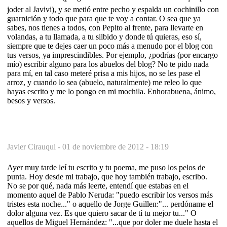
joder al Javivi), y se metió entre pecho y espalda un cochinillo con
guarnición y todo que para que te voy a contar. O sea que ya
sabes, nos tienes a todos, con Pepito al frente, para llevarte en
volandas, a tu llamada, a tu silbido y donde tú quieras, eso sí,
siempre que te dejes caer un poco más a menudo por el blog con
tus versos, ya imprescindibles. Por ejemplo, ¿podrías (por encargo
mío) escribir alguno para los abuelos del blog? No te pido nada
para mí, en tal caso meteré prisa a mis hijos, no se les pase el
arroz, y cuando lo sea (abuelo, naturalmente) me releo lo que
hayas escrito y me lo pongo en mi mochila. Enhorabuena, ánimo,
besos y versos.
Javier Cirauqui -
01 de noviembre de 2012 - 18:19
Ayer muy tarde leí tu escrito y tu poema, me puso los pelos de
punta. Hoy desde mi trabajo, que hoy también trabajo, escribo.
No se por qué, nada más leerte, entendí que estabas en el
momento aquel de Pablo Neruda: "puedo escribir los versos más
tristes esta noche..." o aquello de Jorge Guillen:"... perdóname el
dolor alguna vez. Es que quiero sacar de tí tu mejor tu..." O
aquellos de Miguel Hernández: "...que por doler me duele hasta el