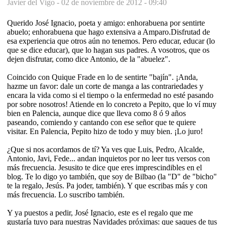
Javier del Vigo -
02 de noviembre de 2012 - 09:40
Querido José Ignacio, poeta y amigo: enhorabuena por sentirte
abuelo; enhorabuena que hago extensiva a Amparo.Disfrutad de
esa experiencia que otros aún no tenemos. Pero educar, educar (lo
que se dice educar), que lo hagan sus padres. A vosotros, que os
dejen disfrutar, como dice Antonio, de la "abuelez".
Coincido con Quique Frade en lo de sentirte "bajín". ¡Anda,
hazme un favor: dale un corte de manga a las contrariedades y
encara la vida como si el tiempo o la enfermedad no esté pasando
por sobre nosotros! Atiende en lo concreto a Pepito, que lo ví muy
bien en Palencia, aunque dice que lleva como 8 ó 9 años
paseando, comiendo y cantando con ese señor que te quiere
visitar. En Palencia, Pepito hizo de todo y muy bien. ¡Lo juro!
¿Que si nos acordamos de tí? Ya ves que Luis, Pedro, Alcalde,
Antonio, Javi, Fede... andan inquietos por no leer tus versos con
más frecuencia. Jesusito te dice que eres imprescindibles en el
blog. Te lo digo yo también, que soy de Bilbao (la "D" de "bicho"
te la regalo, Jesús. Pa joder, también). Y que escribas más y con
más frecuencia. Lo suscribo también.
Y ya puestos a pedir, José Ignacio, este es el regalo que me
gustaría tuyo para nuestras Navidades próximas: que saques de tus