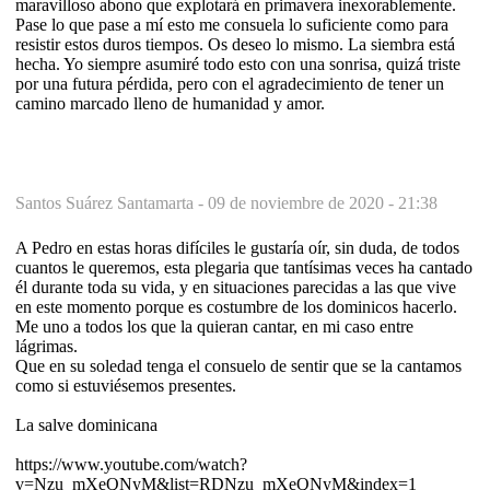
maravilloso abono que explotará en primavera inexorablemente.
Pase lo que pase a mí esto me consuela lo suficiente como para
resistir estos duros tiempos. Os deseo lo mismo. La siembra está
hecha. Yo siempre asumiré todo esto con una sonrisa, quizá triste
por una futura pérdida, pero con el agradecimiento de tener un
camino marcado lleno de humanidad y amor.
Santos Suárez Santamarta -
09 de noviembre de 2020 - 21:38
A Pedro en estas horas difíciles le gustaría oír, sin duda, de todos
cuantos le queremos, esta plegaria que tantísimas veces ha cantado
él durante toda su vida, y en situaciones parecidas a las que vive
en este momento porque es costumbre de los dominicos hacerlo.
Me uno a todos los que la quieran cantar, en mi caso entre
lágrimas.
Que en su soledad tenga el consuelo de sentir que se la cantamos
como si estuviésemos presentes.
La salve dominicana
https://www.youtube.com/watch?
v=Nzu_mXeQNyM&list=RDNzu_mXeQNyM&index=1