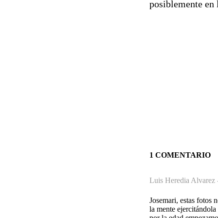
posiblemente en l
1 COMENTARIO
Luis Heredia Alvarez
Josemari, estas fotos 
la mente ejercitándola
por la edad empezamos 