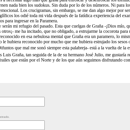
nen nada bien los sudokus. Sin duda por lo de los números. Ni para los 
 emocional. Los crucigramas, sin embargo, se me dan algo mejor por ser d
glíficos los odié toda mi vida después de la fatídica experiencia del ex
os para ingresar en la Paramera.
y serán mi refugio del pasado. Esta que cuelgas de Graña -¡Dios mío, q
otros¡- me ha incitado, que no obligado, a estrujarme la cocorota para
e reconocido en esa nebulosa mental que Graña era un paramero, lo mi
o le hubiera reconocido por mucho que me hubiera estrujado los sesos o
ifuntos que mal me sonó siempre esta palabreja- está a la vuelta de la 
ús Luis Graña, tan seguida de la de su hermano José Julio, me gustaría r
railes que están por el Norte y de los que aún seguimos disfrutando con
strado.