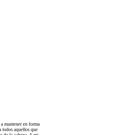
 y a mantener en forma
a todos aquellos que
s de la cabeza. A mi,