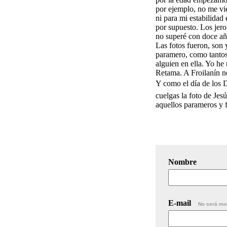
por ejemplo, no me vie
ni para mi estabilidad
por supuesto. Los jero
no superé con doce añ
Las fotos fueron, son 
paramero, como tantos 
alguien en ella. Yo h
Retama. A Froilanín n
Y como el día de los D
cuelgas la foto de Jes
aquellos parameros y f
Nombre
E-mail
No será mo