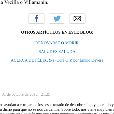
a Vecilla o Villamanín.
OTROS ARTÍCULOS EN ESTE BLOG:
RENOVARSE O MORIR
SALUDES SALUDA
ACERCA DE FÉLIX, (Pa) Cura,O.P. por Emilio Devesa
 -
31 de octubre de 2012 - 21:25
nos ayudan a estrujarnos los sesos tratado de descubrir algo ya perdido
 a diario para que no se nos cardenille. Sobre todo, nos viene muy bien 
a necesitar algo más que grasa para enroscar y desenroscar los tornillo