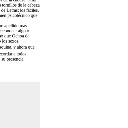
tornillos de la cabeza
e Letras; los fáciles,
amen psicotécnico que
ué apellido más
 reconocer algo o
smo que Ochoa de
 los sexos.
esquina, y ahora que
ecordar a todos
 su presencia.