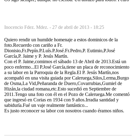
Inocencio Fdez. Mdez. -
27 de abril de 2013 - 18:25
Quiero rendir un humilde homenaje a estos dominicos de la
foto.Recuerdo con cariño a Fr.
Dionisio,Fr.Pepín.P.Luís.P.José.Fr.Pedro,P. Eutimio,P.José
García,P. Jaime y P. Jesús Martín.
Con el P. Jaime,comimos el sábado 13 de Abril de 2013.Está un
poco enfermo...El P.José García,tiene un placa de reconocimiento
a su labor en la Parroquia de la Regla.El P. Jesús Martín,nos
acompañó en una visita guiada por Caleruega,Silos,Lerma,Burgo
de Osma,La Vid,Peñaranda de Duero,Covarrubias,Gumiel de
Hizán,la ciudad romana,etc.Esto sucedió en Septiembre de
2011.Tengo una foto con él en el Pozo de Caleruega.Me comentó
que ingresó en Corias en 1934 con 9 años.Irradia santidad y
sabiduría.Fué un vaje realmente fantástico...
Es justo reconocer su labor con nosotros cuando éramos niños.