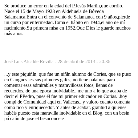
Se produce un error en la edad del P.Jesús Martín,que corrijo.
Nace el 15 de Mayo 1928 en Aldehuela de Bóveda-
Salamanca.Entra en el convento de Salamanca con 9 años,pierde
un curso por enfermedad.Toma el hábito en 1944,el año de mí
nacimiento.Su primera misa en 1952.Que Dios le guarde muchos
más años.
José Luis Alcalde Revilla -
28 de abril de 2013 - 20:36
...y este piquiñín, que fue un niñín alumno de Cories, que se puso
en Cangues les sus primeres gafes, no tiene palabras para
comentar esas admirables y maravillosas fotos, llenas de
recuerdos, de una época inolvidable...me uno a lo que acaba de
decir el PPedro, pues él fue mi primer educador en Corias...hoy
compi de Comunidad aquí en Vallecas...y valoro cuanto comenta
como rico y enriquecedor. Y antes de acabar, gratitud a quienes
habéis puesto esta maravilla inolvidable en el Blog, con un besín
pá caún de jose el besuconcete