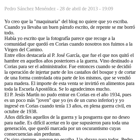
Pedro Sánchez Menéndez -
28 de abril de 2013 - 19:09
Yo creo que la "maquinaria" del blog no quiere que yo escriba.
Cuando ya llevaba un buen párrafo escrito, de repente se me borró
todo.
Había yo escrito que la fotografía parece que recoge a la
comunidad que quedó en Corias cuando nosotros nos fuimos a la
Virgen del Camino.
Entre ellos destacaría al P. José García, que fue el que nos quitó el
hambre en aquellos años posteriores a la guerra. Vino destinado a
Corias para ser el administrador. Fue entonces cuando se decidió
la operación de injertar parte de los castaños del bosque y de cortar
de una forma controlada otra parte de los mismos, que se vendió
para madera. El importe de esta venta se invirtió en alimentos para
toda la Escuela Apostólica. Se lo agradecimos mucho.
El P. Jesús Martín no pudo entrar en Corias en el año 1934, pues
es un poco más "joven" que yo (es de un curso inferior) y yo
ingresé en Corias cuando tenía 13 años, en plena guerra civil, en
octubre de 1938.
Años difíciles aquellos de la guerra y la posguerra que no deseo
para nadie. Es difícil acertar en lo que supusieron para toda una
generación, que quedó marcada por un oscurantismo cuyas
consecuencias aún perduran.
Os sigo siempre, aunque no escriba. Un abrazo para todos. Pedro