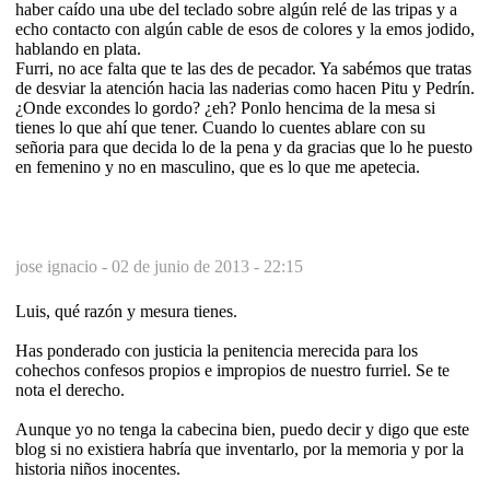
haber caído una ube del teclado sobre algún relé de las tripas y a
echo contacto con algún cable de esos de colores y la emos jodido,
hablando en plata.
Furri, no ace falta que te las des de pecador. Ya sabémos que tratas
de desviar la atención hacia las naderias como hacen Pitu y Pedrín.
¿Onde excondes lo gordo? ¿eh? Ponlo hencima de la mesa si
tienes lo que ahí que tener. Cuando lo cuentes ablare con su
señoria para que decida lo de la pena y da gracias que lo he puesto
en femenino y no en masculino, que es lo que me apetecia.
jose ignacio -
02 de junio de 2013 - 22:15
Luis, qué razón y mesura tienes.
Has ponderado con justicia la penitencia merecida para los
cohechos confesos propios e impropios de nuestro furriel. Se te
nota el derecho.
Aunque yo no tenga la cabecina bien, puedo decir y digo que este
blog si no existiera habría que inventarlo, por la memoria y por la
historia niños inocentes.