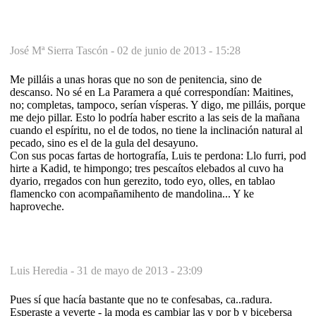
José Mª Sierra Tascón -
02 de junio de 2013 - 15:28
Me pilláis a unas horas que no son de penitencia, sino de
descanso. No sé en La Paramera a qué correspondían: Maitines,
no; completas, tampoco, serían vísperas. Y digo, me pilláis, porque
me dejo pillar. Esto lo podría haber escrito a las seis de la mañana
cuando el espíritu, no el de todos, no tiene la inclinación natural al
pecado, sino es el de la gula del desayuno.
Con sus pocas fartas de hortografía, Luis te perdona: Llo furri, pod
hirte a Kadid, te himpongo; tres pescaítos elebados al cuvo ha
dyario, rregados con hun gerezito, todo eyo, olles, en tablao
flamencko con acompañamihento de mandolina... Y ke
haproveche.
Luis Heredia -
31 de mayo de 2013 - 23:09
Pues sí que hacía bastante que no te confesabas, ca..radura.
Esperaste a veverte - la moda es cambiar las v por b y bicebersa