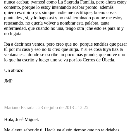
nunca acabar, ¡vamos! como La Sagrada Familia, pero ahora estoy
contento, porque lo estoy intentando acabar pronto, además,
quiero escribirlo yo, sin que nadie me rectifique, bueno cosas
puntuales , sí, y lo hago así y no está terminado porque me estoy
retrasando, no quería volver a nombrar esta palabra, tanta
enfermedad, que cuando no una, tengo otra ¡che esto es para m y
no h gota.
Iba a decir nos vemos, pero creo que no, porque tendrías que pasar
tú por mi casa y eso no lo creo que surja. Y si es cosa tuya haz la
ventana esta donde se escribe un poco más grande, que no ve uno
lo que ha escrito y luego uno se va por los Cerros de Úbeda.
Un abrazo
JMP
Mariano Estrada -
23 de julio de 2013 - 12:25
Hola, José Miguel:
Me alegra saber de ti. Hacía ya algún tiempo que no te dejabas