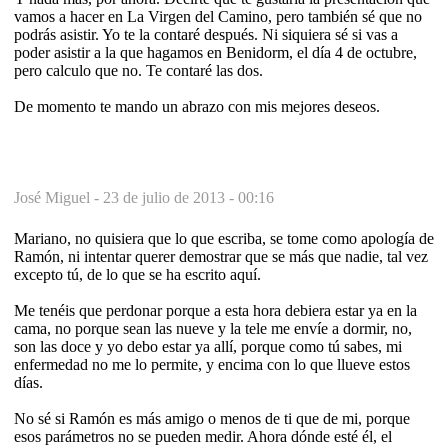
vamos a hacer en La Virgen del Camino, pero también sé que no
podrás asistir. Yo te la contaré después. Ni siquiera sé si vas a
poder asistir a la que hagamos en Benidorm, el día 4 de octubre,
pero calculo que no. Te contaré las dos.
De momento te mando un abrazo con mis mejores deseos.
José Miguel -
23 de julio de 2013 - 00:16
Mariano, no quisiera que lo que escriba, se tome como apología de
Ramón, ni intentar querer demostrar que se más que nadie, tal vez
excepto tú, de lo que se ha escrito aquí.
Me tenéis que perdonar porque a esta hora debiera estar ya en la
cama, no porque sean las nueve y la tele me envíe a dormir, no,
son las doce y yo debo estar ya allí, porque como tú sabes, mi
enfermedad no me lo permite, y encima con lo que llueve estos
días.
No sé si Ramón es más amigo o menos de ti que de mi, porque
esos parámetros no se pueden medir. Ahora dónde esté él, el