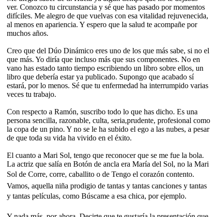
ver. Conozco tu circunstancia y sé que has pasado por momentos
difíciles. Me alegro de que vuelvas con esa vitalidad rejuvenecida,
al menos en apariencia. Y espero que la salud te acompañe por
muchos años.
Creo que del Dúo Dinámico eres uno de los que más sabe, si no el
que más. Yo diría que incluso más que sus componentes. No en
vano has estado tanto tiempo escribiendo un libro sobre ellos, un
libro que debería estar ya publicado. Supongo que acabado sí
estará, por lo menos. Sé que tu enfermedad ha interrumpido varias
veces tu trabajo.
Con respecto a Ramón, suscribo todo lo que has dicho. Es una
persona sencilla, razonable, culta, seria,prudente, profesional como
la copa de un pino. Y no se le ha subido el ego a las nubes, a pesar
de que toda su vida ha vivido en el éxito.
El cuanto a Mari Sol, tengo que reconocer que se me fue la bola.
La actriz que salía en Botón de ancla era María del Sol, no la Mari
Sol de Corre, corre, caballito o de Tengo el corazón contento.
Vamos, aquella niña prodigio de tantas y tantas canciones y tantas
y tantas películas, como Búscame a esa chica, por ejemplo.
Y nada más, por ahora. Decirte que te gustaría la presentación que