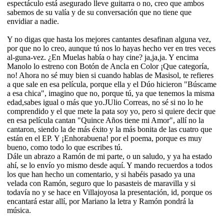
espectáculo está asegurado lleve guitarra o no, creo que ambos
sabemos de su valía y de su conversación que no tiene que
envidiar a nadie.
Y no digas que hasta los mejores cantantes desafinan alguna vez,
por que no lo creo, aunque tú nos lo hayas hecho ver en tres veces
al-guna-vez. ¿En Muelas había o hay cine? ja,ja,ja. Y encima
Manolo lo estreno con Botón de Ancla en Color ¡Que categoría,
no! Ahora no sé muy bien si cuando hablas de Masisol, te refieres
a que sale en esa película, porque ella y el Dúo hicieron "Búscame
a esa chica", imagino que no, porque tú, ya que tenemos la misma
edad,sabes igual o más que yo.JUlio Correas, no sé si no lo he
comprendido y el que mete la pata soy yo, pero si quiere decir que
en esa película cantan "Quince Años tiene mi Amor", allí no la
cantaron, siendo la de más éxito y la más bonita de las cuatro que
están en el EP. Y ¡Enhorabuena! por el poema, porque es muy
bueno, como todo lo que escribes tú.
Dále un abrazo a Ramón de mi parte, o un saludo, y ya ha estado
ahí, se lo envío yo mismo desde aquí. Y mando recuerdos a todos
los que han hecho un comentario, y si habéis pasado ya una
velada con Ramón, seguro que lo pasasteis de maravilla y si
todavía no y se hace en Villajoyosa la presentación, id, porque os
encantará estar allí, por Mariano la letra y Ramón pondrá la
música.