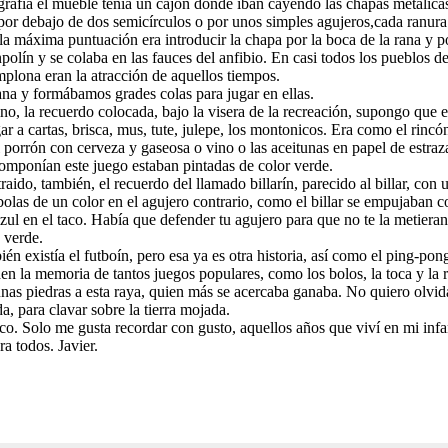
rafía el mueble tenía un cajón donde iban cayendo las chapas metálicas
, por debajo de dos semicírculos o por unos simples agujeros,cada ranura 
a máxima puntuación era introducir la chapa por la boca de la rana y por
polín y se colaba en las fauces del anfibio. En casi todos los pueblos d
mplona eran la atracción de aquellos tiempos.
na y formábamos grades colas para jugar en ellas.
o, la recuerdo colocada, bajo la visera de la recreación, supongo que 
ar a cartas, brisca, mus, tute, julepe, los montonicos. Era como el rincó
l porrón con cerveza y gaseosa o vino o las aceitunas en papel de estraza
omponían este juego estaban pintadas de color verde.
raido, también, el recuerdo del llamado billarín, parecido al billar, con 
 bolas de un color en el agujero contrario, como el billar se empujaban c
zul en el taco. Había que defender tu agujero para que no te la metieran
o verde.
én existía el futboín, pero esa ya es otra historia, así como el ping-pon
en la memoria de tantos juegos populares, como los bolos, la toca y la 
unas piedras a esta raya, quien más se acercaba ganaba. No quiero olvi
a, para clavar sobre la tierra mojada.
o. Solo me gusta recordar con gusto, aquellos años que viví en mi infa
a todos. Javier.