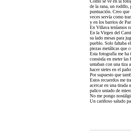
Como se ve en la fotog
de la rana, un rodillo
puntuación. Creo que l
veces servía como tran
y en los barrios de Pa
En Villava teníamos ra
En la Virgen del Camin
su lado mesas para jug
pueblo. Solo faltaba e
piezas metálicas que c
Esta fotografía me ha t
consistía en meter las
untaban con una tiza a
hacer sietes en el pañ
Por supuesto que tambi
Estos recuerdos me tra
acercar en una tirada 
palico untado de mierd
No me pongo nostálgic
Un cariñoso saludo par