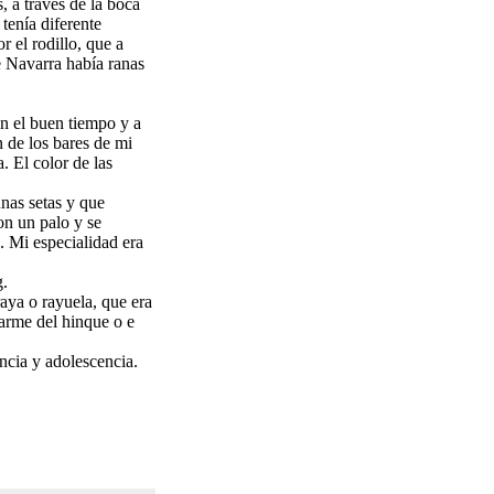
, a través de la boca
tenía diferente
 el rodillo, que a
e Navarra había ranas
en el buen tiempo y a
n de los bares de mi
. El color de las
unas setas y que
on un palo y se
. Mi especialidad era
g.
raya o rayuela, que era
darme del hinque o e
ncia y adolescencia.