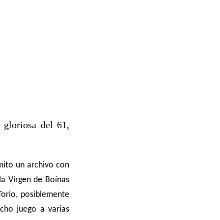
gloriosa del 61,
emito un archivo con
la Virgen de Boínas
Torio, posiblemente
icho juego a varias