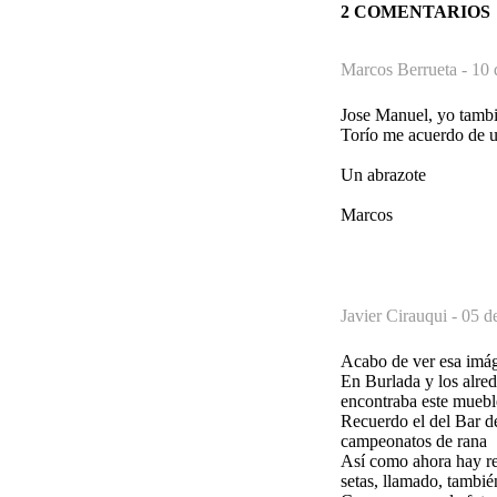
2 COMENTARIOS
Marcos Berrueta -
10 
Jose Manuel, yo tambi
Torío me acuerdo de un
Un abrazote
Marcos
Javier Cirauqui -
05 d
Acabo de ver esa imág
En Burlada y los alred
encontraba este mueble
Recuerdo el del Bar d
campeonatos de rana
Así como ahora hay rep
setas, llamado, tambié