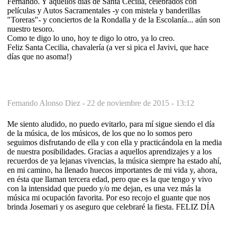
Fernando. Y aquellos días de Santa Cecilia, celebrados con
películas y Autos Sacramentales -y con mistela y banderillas
"Toreras"- y conciertos de la Rondalla y de la Escolanía... aún son
nuestro tesoro.
Como te digo lo uno, hoy te digo lo otro, ya lo creo.
Feliz Santa Cecilia, chavalería (a ver si pica el Javivi, que hace
días que no asoma!)
Fernando Alonso Diez -
22 de noviembre de 2015 - 13:12
Me siento aludido, no puedo evitarlo, para mí sigue siendo el día
de la música, de los músicos, de los que no lo somos pero
seguimos disfrutando de ella y con ella y practicándola en la media
de nuestra posibilidades. Gracias a aquellos aprendizajes y a los
recuerdos de ya lejanas vivencias, la música siempre ha estado ahí,
en mi camino, ha llenado huecos importantes de mi vida y, ahora,
en ésta que llaman tercera edad, pero que es la que tengo y vivo
con la intensidad que puedo y/o me dejan, es una vez más la
música mi ocupación favorita. Por eso recojo el guante que nos
brinda Josemari y os aseguro que celebraré la fiesta. FELIZ DÍA