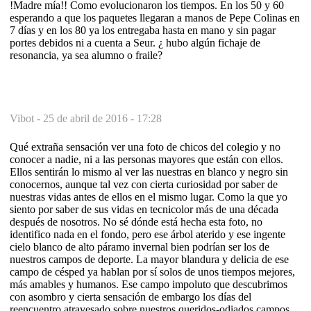
!Madre mía!! Como evolucionaron los tiempos. En los 50 y 60
esperando a que los paquetes llegaran a manos de Pepe Colinas en
7 días y en los 80 ya los entregaba hasta en mano y sin pagar
portes debidos ni a cuenta a Seur. ¿ hubo algún fichaje de
resonancia, ya sea alumno o fraile?
Vibot -
25 de abril de 2016 - 17:28
Qué extraña sensación ver una foto de chicos del colegio y no
conocer a nadie, ni a las personas mayores que están con ellos.
Ellos sentirán lo mismo al ver las nuestras en blanco y negro sin
conocernos, aunque tal vez con cierta curiosidad por saber de
nuestras vidas antes de ellos en el mismo lugar. Como la que yo
siento por saber de sus vidas en tecnicolor más de una década
después de nosotros. No sé dónde está hecha esta foto, no
identifico nada en el fondo, pero ese árbol aterido y ese ingente
cielo blanco de alto páramo invernal bien podrían ser los de
nuestros campos de deporte. La mayor blandura y delicia de ese
campo de césped ya hablan por sí solos de unos tiempos mejores,
más amables y humanos. Ese campo impoluto que descubrimos
con asombro y cierta sensación de embargo los días del
reencuentro atravesado sobre nuestros queridos-odiados campos