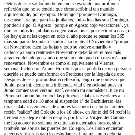
Detrás de este soliloquio herediano se esconde una profunda
reflexión que no se tendría que circunscribir al tan manido
argumento de, por ejemplo: Domingo "porque el Domingo,
descanso", ya que para los jubilados, todos los días son Domingo,
por decir algo. O Agosto "porque en Agosto cojo vacaciones", ya
que no todos los jubilados cogen vacaciones, por decir otra cosa, o
los hay que ni las cogen en todo el año porque se pasan los 365
días sin parar de quitar el sudor a su frente. O Noviembre "porque
en Noviembre caen las hojas y todo se vuelve amarillo y
caduco",cuando realmente Noviembre debería ser el mes más
atractivo del año pensando que solamente queda un mes más para
renovarnos. Noviembre es como el equivalente al Viernes
semanal.Incluso un Annus Horribilis por la pérdida de una persona
querida se puede transformar en Pretiosus por la llegada de otro.
Después de esta profundísima reflexión, tengo que confesar que
Junio, para mi, ejerce una influencia vital y emocional pues en
Junio comienza el verano, nací, celebro mi onomástica, hice mi
Primera Comunión, conocí las primeras calabazas escolares a la
temprana edad de 10 años al suspender 1º de Bachillerato -las
otras calabazas en temas de amores las conocí en Junio también
recién "salido" del Colegio a los 18 años-, en Junio del 64 recibí la
tremenda y alegre noticia de que, por fin, La Virgen del Camino
me iba acoger no solamente entre sus maternales brazos, sino
también me abriría las puertas del Colegio. Los Junio encierran
alegrías y tristezas para los estudiantes. Para mi, Junio debería