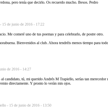
erdona, pero tenía que decirlo. Os recuerdo mucho. Besos. Pedro
 -
15 de junio de 2016 - 17:22
acio. Me comeré uno de tus poemas y para celebrarlo, de postre otro.
horabuena. Bienvenidos al club. Ahora tendréis menos tiempo para todo,
unio de 2016 - 14:27
s al candidato, tú, mi querido Andrés M Trapiello, serías tan merecedor 
remio directamente. Y pronto lo veràn mis ojos.
ello -
15 de junio de 2016 - 13:50