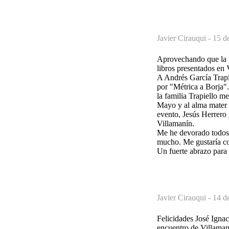
Javier Cirauqui -
15 d
Aprovechando que la pr
libros presentados en 
A Andrés García Trapi
por "Métrica a Borja". 
la familia Trapiello m
Mayo y al alma mater d
evento, Jesús Herrero 
Villamanín.
Me he devorado todos l
mucho. Me gustaría con
Un fuerte abrazo para 
Javier Cirauqui -
14 d
Felicidades José Ignaci
encuentro de Villaman