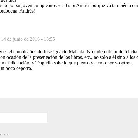
acio por su joven cumpleaños y a Trapi Andrès porque va también a cont
horabuena, Andrés!
-
14 de junio de 2016 - 16:55
 es el cumpleaños de Jose Ignacio Mallada. No quiero dejar de felicita
 ocasión de la presentación de los libros, etc., no sólo a él sino a los 
mi felicitación, y Trapiello sabe lo que pienso y siento por vosotros.
un poco ceporro...
strado.