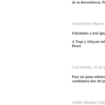
de su descendencia. P
Jesús Herrero Marcos
Felicidades a José Ign
A Trapi y Alfayate en
Besos
Luis Heredia -
15 de j
Pues sin quitar mérito
candidatura sino del p
Andrés Martínez Trapi