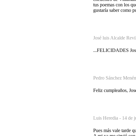
tus poemas con los que
gustaría saber como pu
José luis Alcalde Revi
...FELICIDADES José I
Pedro Sánchez Menén
Feliz cumpleaños, Jos
Luis Heredia -
14 de j
Pues más vale tarde qu
A mi ya me sirvió con 