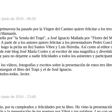
e junio de 2016 - 00:26
imavera ha pasado por la Virgen del Camino quiero felicitar a los tres 
Villamanín.
ello por "la Senda del Trapi", a José Ignacio Mallada por "Flores del 
A parte de a los autores quiero felicitar a los presentadores Pedro Garcí
e hago la picha un lío) Santos Vibot y Luis Heredia. Así como al editor d
e este blog José María Cortes y al escritor de una magnífica y divertid
y para no dejarme a nadie felicidades a todos los asistentes y participan
os vídeos, fotografías y escritos sobre la presentación de estos tres lib
seguir el libro del Trapi y el de José Ignacio.
todos-todas. Javier.
e junio de 2016 - 23:49
o, por tu cumpleaños y felicidades por tu libro. He visto la presentación
ín y la presentación de tus poemas por Vibot y tus palabras. Leo con v