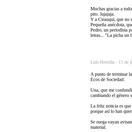
Muchas gracias a todo
pito. Jajajaja.
Y a Cirauqui, que no 
Pequeña anécdota, que 
Pedro, un periodista p
letras... "La picha un
Luis Heredia -
15 de j
A punto de terminar la
Ecos de Sociedad:
Una, que me confundí 
cambiando el género so
La feliz noticia es qu
porque así lo han quer
Se ruega vayan avisan
material.