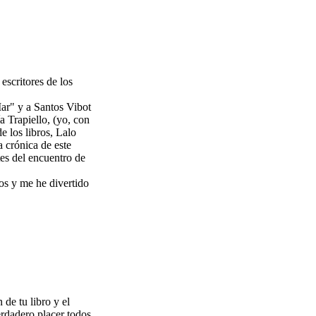
escritores de los
Mar" y a Santos Vibot
a Trapiello, (yo, con
e los libros, Lalo
a crónica de este
tes del encuentro de
ros y me he divertido
 de tu libro y el
erdadero placer todos