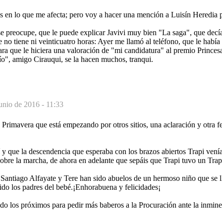
s en lo que me afecta; pero voy a hacer una mención a Luisín Heredia p
se preocupe, que le puede explicar Javivi muy bien "La saga", que decí
no tiene ni veinticuatro horas: Ayer me llamó al teléfono, que le había 
ara que le hiciera una valoración de "mi candidatura" al premio Princesa
 lío", amigo Cirauqui, se la hacen muchos, tranqui.
unio de 2016 - 11:33
 Primavera que está empezando por otros sitios, una aclaración y otra fe
y que la descendencia que esperaba con los brazos abiertos Trapi venía
bre la marcha, de ahora en adelante que sepáis que Trapi tuvo un Trapi
e Santiago Alfayate y Tere han sido abuelos de un hermoso niño que se 
ido los padres del bebé.¡Enhorabuena y felicidades¡
do los próximos para pedir más baberos a la Procuración ante la inmine