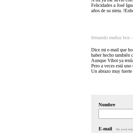
Felicidades a José Ign
años de su nieta. !En
fernando muñoz box 
Dice mi e-mail que hoy
haber hecho también con
Aunque Vibot ya tenía 
Pero a veces está uno 
Un abrazo muy fuerte
Nombre
E-mail
No será mo