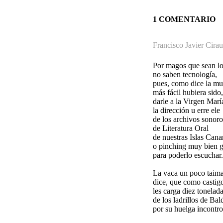
1 COMENTARIO
Francisco Javier Cira
Por magos que sean l
no saben tecnología,
pues, como dice la mu
más fácil hubiera sido,
darle a la Virgen Marí
la dirección u erre ele
de los archivos sonoro
de Literatura Oral
de nuestras Islas Canar
o pinching muy bien 
para poderlo escuchar.
La vaca un poco taim
dice, que como castig
les carga diez tonelad
de los ladrillos de Bal
por su huelga incontro