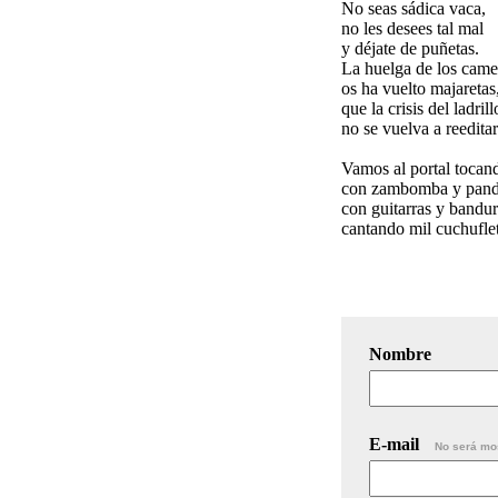
No seas sádica vaca,
no les desees tal mal
y déjate de puñetas.
La huelga de los came
os ha vuelto majaretas
que la crisis del ladrill
no se vuelva a reeditar
Vamos al portal tocan
con zambomba y pand
con guitarras y bandur
cantando mil cuchuflet
Nombre
E-mail
No será mo