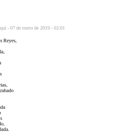
uqui -
07 de enero de 2019 - 02:01
os Reyes,
la,
a
s
ias,
grabado
ada
o
as
do,
lada.