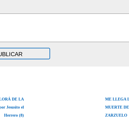
LORÁ DE LA
ME LLEGA L
r Jesusito el
MUERTE D
Herrero (8)
ZARZUELO