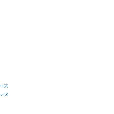
o (2)
o (5)