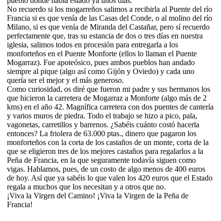
pueblo donde había estado ya unos días.
No recuerdo si los mogarreños salimos a recibirla al Puente del río
Francia si es que venía de las Casas del Conde, o al molino del río
Milano, si es que venía de Miranda del Castañar, pero sí recuerdo
perfectamente que, tras su estancia de dos o tres días en nuestra
iglesia, salimos todos en procesión para entregarla a los
monforteños en el Puente Monforte (ellos lo llaman el Puente
Mogarraz). Fue apoteósico, pues ambos pueblos han andado
siempre al pique (algo así como Gijón y Oviedo) y cada uno
quería ser el mejor y el más generoso.
Como curiosidad, os diré que fueron mi padre y sus hermanos los
que hicieron la carretera de Mogarraz a Monforte (algo más de 2
kms) en el año 42. Magnífica carretera con dos puentes de cantería
y varios muros de piedra. Todo el trabajo se hizo a pico, pala,
vagonetas, carretillos y barrenos. ¿Sabéis cuánto costó hacerla
entonces? La friolera de 63.000 ptas., dinero que pagaron los
monforteños con la corta de los castaños de un monte, corta de la
que se eligieron tres de los mejores castaños para regalarlos a la
Peña de Francia, en la que seguramente todavía siguen como
vigas. Hablamos, pues, de un costo de algo menos de 400 euros
de hoy. Así que ya sabéis lo que valen los 420 euros que el Estado
regala a muchos que los necesitan y a otros que no.
¡Viva la Virgen del Camino! ¡Viva la Virgen de la Peña de
Francia!