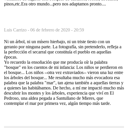
pinos,etc.Era otro mundo...pero nos adaptamos pronto....
Luis Carrizo -
06 de febrero de 2020 - 20:59
Ni un árbol, ni un mísero hierbajo, ni un triste tiesto con un
geranio por ninguna parte. La fotografía, sin pretenderlo, refleja a
la perfección el secarral que constituía el pueblo en aquellas
épocas.
Yo recuerdo la ensoñación que me producía oír la palabra
"bosque" en los cuentos de mi infancia: Los niños se perdieron en
el bosque... Los niños --otra vez extraviados-- vieron una luz entre
los árboles del bosque... Me resultaba mucho más evocadora esa
palabra que la palabra "mar", tan ajena también a aquellas tierras y
a quienes las habitábamos. De hecho, a mí me impactó mucho más
descubrir los montes y los árboles, experiencia que viví en El
Pedroso, una aldea pegada a Santullano de Mieres, que
contemplar el mar por primera vez, algún tiempo más tarde.