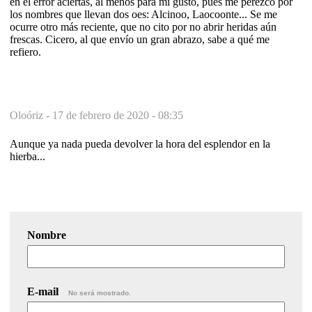
en el error aciertas, al menos para mi gusto, pues me perezco por
los nombres que llevan dos oes: Alcinoo, Laocoonte... Se me
ocurre otro más reciente, que no cito por no abrir heridas aún
frescas. Cicero, al que envío un gran abrazo, sabe a qué me
refiero.
Oloóriz -
17 de febrero de 2020 - 08:35
Aunque ya nada pueda devolver la hora del esplendor en la
hierba...
Nombre
E-mail
No será mostrado.