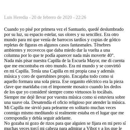
Luis Heredia -
20 de febrero de 2020 - 22:26
Cuando yo pisé por primera vez el Santuario, quedé deslumbrado
por su luz, su espacio estelar, sus olores y su sencillez. Era otro
mundo para mi que venía de barrocos tardíos y copias de gótico
repletas de figuras en algunos casos fantasmales. Tènebres
ambientes y recovecos que daba miedo dar la vuelta a una
columna por lo que te podía aparecer nada más moverte 40°.
Nada más pisar nuestra Capilla de la Escuela Mayor, me di cuenta
que me encontraba en otro mundo. Era mi mundo y se convirtió
en mi Capilla. Tenía una Capilla en mi propia casa y además
música y coro de querubines propio. Encajaba todo como si
aquello formara una sola pieza. Ese organito eléctrico era la pieza
clave que maridaba con el imponente mosaico cuando los dedos
de los que yo consideré siempre como virtuosos lo tocábais.
Siempre me dejè llevar por vuestra música como si estuviera sobre
una suave ola. Desatendía el oficio religioso por atender la música.
Mi Capilla me sirvió para pelearme en solitario muchas veces
conmigo mismo meditando si realmente estaba en el lugar que me
correspondía y debía seguir adelante.
No gozaba ni gozo de rizos para que alguien se fijara en mi pero sí
muchas veces torcí mi cabeza para admirar a Vibot y a los que le