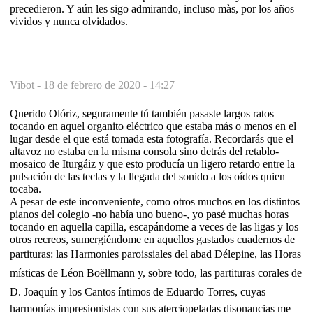
precedieron. Y aún les sigo admirando, incluso màs, por los años
vividos y nunca olvidados.
Vibot -
18 de febrero de 2020 - 14:27
Querido Olóriz, seguramente tú también pasaste largos ratos
tocando en aquel organito eléctrico que estaba más o menos en el
lugar desde el que está tomada esta fotografía. Recordarás que el
altavoz no estaba en la misma consola sino detrás del retablo-
mosaico de Iturgáiz y que esto producía un ligero retardo entre la
pulsación de las teclas y la llegada del sonido a los oídos quien
tocaba.
A pesar de este inconveniente, como otros muchos en los distintos
pianos del colegio -no había uno bueno-, yo pasé muchas horas
tocando en aquella capilla, escapándome a veces de las ligas y los
otros recreos, sumergiéndome en aquellos gastados cuadernos de
partituras: las Harmonies paroissiales del abad Délepine, las Horas
místicas de Léon Boëllmann y, sobre todo, las partituras corales de
D. Joaquín y los Cantos íntimos de Eduardo Torres, cuyas
harmonías impresionistas con sus aterciopeladas disonancias me