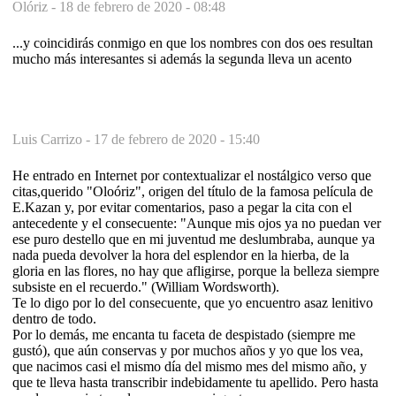
Olóriz -
18 de febrero de 2020 - 08:48
...y coincidirás conmigo en que los nombres con dos oes resultan
mucho más interesantes si además la segunda lleva un acento
Luis Carrizo -
17 de febrero de 2020 - 15:40
He entrado en Internet por contextualizar el nostálgico verso que
citas,querido "Oloóriz", origen del título de la famosa película de
E.Kazan y, por evitar comentarios, paso a pegar la cita con el
antecedente y el consecuente: "Aunque mis ojos ya no puedan ver
ese puro destello que en mi juventud me deslumbraba, aunque ya
nada pueda devolver la hora del esplendor en la hierba, de la
gloria en las flores, no hay que afligirse, porque la belleza siempre
subsiste en el recuerdo." (William Wordsworth).
Te lo digo por lo del consecuente, que yo encuentro asaz lenitivo
dentro de todo.
Por lo demás, me encanta tu faceta de despistado (siempre me
gustó), que aún conservas y por muchos años y yo que los vea,
que nacimos casi el mismo día del mismo mes del mismo año, y
que te lleva hasta transcribir indebidamente tu apellido. Pero hasta