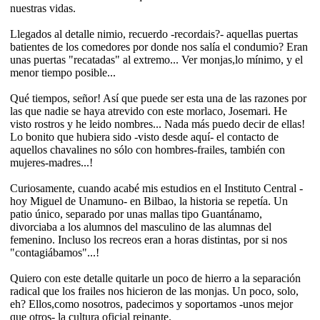
nuestras vidas.
Llegados al detalle nimio, recuerdo -recordais?- aquellas puertas
batientes de los comedores por donde nos salía el condumio? Eran
unas puertas "recatadas" al extremo... Ver monjas,lo mínimo, y el
menor tiempo posible...
Qué tiempos, señor! Así que puede ser esta una de las razones por
las que nadie se haya atrevido con este morlaco, Josemari. He
visto rostros y he leido nombres... Nada más puedo decir de ellas!
Lo bonito que hubiera sido -visto desde aquí- el contacto de
aquellos chavalines no sólo con hombres-frailes, también con
mujeres-madres...!
Curiosamente, cuando acabé mis estudios en el Instituto Central -
hoy Miguel de Unamuno- en Bilbao, la historia se repetía. Un
patio único, separado por unas mallas tipo Guantánamo,
divorciaba a los alumnos del masculino de las alumnas del
femenino. Incluso los recreos eran a horas distintas, por si nos
"contagiábamos"...!
Quiero con este detalle quitarle un poco de hierro a la separación
radical que los frailes nos hicieron de las monjas. Un poco, solo,
eh? Ellos,como nosotros, padecimos y soportamos -unos mejor
que otros- la cultura oficial reinante.