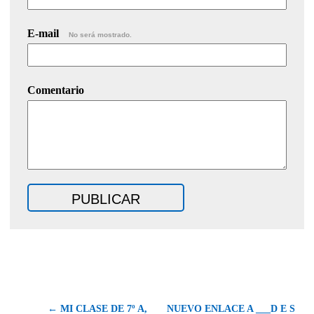
E-mail
No será mostrado.
Comentario
← MI CLASE DE 7º A,
NUEVO ENLACE A ___D E S