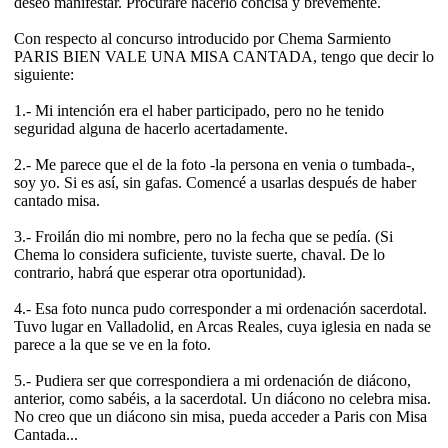
deseo manifestar. Procuraré hacerlo concisa y brevemente.
Con respecto al concurso introducido por Chema Sarmiento
PARIS BIEN VALE UNA MISA CANTADA, tengo que decir lo
siguiente:
1.- Mi intención era el haber participado, pero no he tenido
seguridad alguna de hacerlo acertadamente.
2.- Me parece que el de la foto -la persona en venia o tumbada-,
soy yo. Si es así, sin gafas. Comencé a usarlas después de haber
cantado misa.
3.- Froilán dio mi nombre, pero no la fecha que se pedía. (Si
Chema lo considera suficiente, tuviste suerte, chaval. De lo
contrario, habrá que esperar otra oportunidad).
4.- Esa foto nunca pudo corresponder a mi ordenación sacerdotal.
Tuvo lugar en Valladolid, en Arcas Reales, cuya iglesia en nada se
parece a la que se ve en la foto.
5.- Pudiera ser que correspondiera a mi ordenación de diácono,
anterior, como sabéis, a la sacerdotal. Un diácono no celebra misa.
No creo que un diácono sin misa, pueda acceder a Paris con Misa
Cantada...