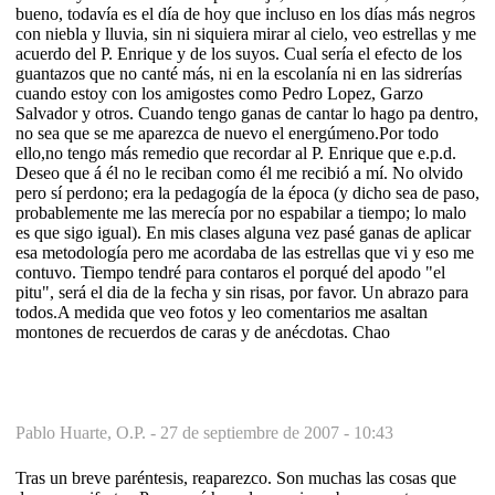
bueno, todavía es el día de hoy que incluso en los días más negros
con niebla y lluvia, sin ni siquiera mirar al cielo, veo estrellas y me
acuerdo del P. Enrique y de los suyos. Cual sería el efecto de los
guantazos que no canté más, ni en la escolanía ni en las sidrerías
cuando estoy con los amigostes como Pedro Lopez, Garzo
Salvador y otros. Cuando tengo ganas de cantar lo hago pa dentro,
no sea que se me aparezca de nuevo el energúmeno.Por todo
ello,no tengo más remedio que recordar al P. Enrique que e.p.d.
Deseo que á él no le reciban como él me recibió a mí. No olvido
pero sí perdono; era la pedagogía de la época (y dicho sea de paso,
probablemente me las merecía por no espabilar a tiempo; lo malo
es que sigo igual). En mis clases alguna vez pasé ganas de aplicar
esa metodología pero me acordaba de las estrellas que vi y eso me
contuvo. Tiempo tendré para contaros el porqué del apodo "el
pitu", será el dia de la fecha y sin risas, por favor. Un abrazo para
todos.A medida que veo fotos y leo comentarios me asaltan
montones de recuerdos de caras y de anécdotas. Chao
Pablo Huarte, O.P. -
27 de septiembre de 2007 - 10:43
Tras un breve paréntesis, reaparezco. Son muchas las cosas que