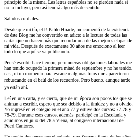
principio de la misma. Las letras españolas no se pierden nada si
no lo incluyo, pero así tendrá algo más de sentido.
Saludos cordiales:
Desde que mi tío, el P. Pablo Huarte, me comentó de la existencia
de éste Blog me he convertido en adicto a la lectura de todas las
cartas que no hacen más que recordar una de las mejores etapas de
mi vida. Después de exactamente 30 años me emociono al leer
todo lo que aquí se va publicando.
Pensé escribir hace tiempo, pero nuevas obligaciones laborales me
han tenido ocupado la primera mitad de septiembre y no he tenido,
casi, ni un momento para escanear algunas fotos que aparecieron
rebuscando en el baúl de los recuerdos. Pero bueno, aunque tarde
ya están ahí.
Leí en una carta, y es cierto, que de mi época son pocos los que se
animan a escribir, espero que sea debido a la timidez y no a olvido.
Yo ingresé en el colegio en el año 77 y estuve dos cursos: 77-78 y
78-79. Durante esos cursos, además, participé en la Escolanía y
acudimos en julio del 78 a Viena, al congreso internacional de
Pueri Cantores.
He vuelto dos veces por el colegio, una Semana Santa de los años