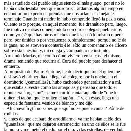
más estudiado del pueblo (sigue siendo el más guapo, por si no lo
había dicho)estaba pero que nosotros. Tardamos algún tiempo en
encontrar un experto en prendas que nos aclarase semejante
terminajo.Cuando mi madre lo hubo comprado llegó la paz a casa.
Cuento esto porque, en aquel momento, fue dramático pero, luego,
fue motivo de risas comentándolo con otros colegas pueblerinos
como yo (sé que hay otros muchos que les pasó lo mismo o peor
pero, por timidez o por verguenza o, simplemente, porque no le da
la gana, no se atreven a contarlo)He leído un comentario de Cícero
sobre esta cuestión y, mi colega y compañero de instituto,
Armando Murias, me contó cómo vivieron en su casa el mismo
drama, teniendo que recurrir al Cura del pueblo para deshacer el
entuerto.
A propósito del Padre Enrique, he de decir que fue él quien me
desbravó el primer día de llegar al colegio; por la noche, en el
dormitorio (¿camarillas?), hubo cachondeo generalizado y a mí,
que estaba silvestre como las amapolas y pensaba que todo el
monte era "orgasmo", se me ocurrió cantar aquello de "que le
quiten el tapón, que le quiten el tapón ..." y, en éstas, llega una
especie de fantasma vestido de blanco y me dijo
- Ah chavalín ¿tú no sabes que aquí no se puede cantar? Pónte de
rodillas
y, antes de que acabara de arrodillarme, ya me habían caído dos
"guantázos" que me dejaron estremecido; en uno de ellos se le fue
la mono y me metió el dedo por el ojo, vi las estrellas, de verdad,