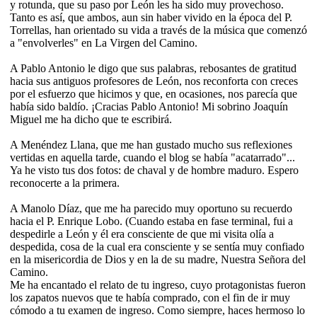
y rotunda, que su paso por León les ha sido muy provechoso.
Tanto es así, que ambos, aun sin haber vivido en la época del P.
Torrellas, han orientado su vida a través de la música que comenzó
a "envolverles" en La Virgen del Camino.
A Pablo Antonio le digo que sus palabras, rebosantes de gratitud
hacia sus antiguos profesores de León, nos reconforta con creces
por el esfuerzo que hicimos y que, en ocasiones, nos parecía que
había sido baldío. ¡Cracias Pablo Antonio! Mi sobrino Joaquín
Miguel me ha dicho que te escribirá.
A Menéndez Llana, que me han gustado mucho sus reflexiones
vertidas en aquella tarde, cuando el blog se había "acatarrado"...
Ya he visto tus dos fotos: de chaval y de hombre maduro. Espero
reconocerte a la primera.
A Manolo Díaz, que me ha parecido muy oportuno su recuerdo
hacia el P. Enrique Lobo. (Cuando estaba en fase terminal, fui a
despedirle a León y él era consciente de que mi visita olía a
despedida, cosa de la cual era consciente y se sentía muy confiado
en la misericordia de Dios y en la de su madre, Nuestra Señora del
Camino.
Me ha encantado el relato de tu ingreso, cuyo protagonistas fueron
los zapatos nuevos que te había comprado, con el fin de ir muy
cómodo a tu examen de ingreso. Como siempre, haces hermoso lo