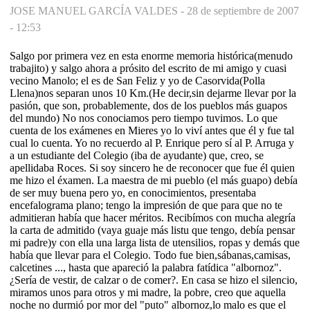
JOSE MANUEL GARCÍA VALDES -
28 de septiembre de 2007
- 12:53
Salgo por primera vez en esta enorme memoria histórica(menudo
trabajito) y salgo ahora a prósito del escrito de mi amigo y cuasi
vecino Manolo; el es de San Feliz y yo de Casorvida(Polla
Llena)nos separan unos 10 Km.(He decir,sin dejarme llevar por la
pasión, que son, probablemente, dos de los pueblos más guapos
del mundo) No nos conociamos pero tiempo tuvimos. Lo que
cuenta de los exámenes en Mieres yo lo viví antes que él y fue tal
cual lo cuenta. Yo no recuerdo al P. Enrique pero sí al P. Arruga y
a un estudiante del Colegio (iba de ayudante) que, creo, se
apellidaba Roces. Si soy sincero he de reconocer que fue él quien
me hizo el éxamen. La maestra de mi pueblo (el más guapo) debía
de ser muy buena pero yo, en conocimientos, presentaba
encefalograma plano; tengo la impresión de que para que no te
admitieran había que hacer méritos. Recibímos con mucha alegría
la carta de admitido (vaya guaje más listu que tengo, debía pensar
mi padre)y con ella una larga lista de utensilios, ropas y demás que
había que llevar para el Colegio. Todo fue bien,sábanas,camisas,
calcetines ..., hasta que apareció la palabra fatídica "albornoz".
¿Sería de vestir, de calzar o de comer?. En casa se hizo el silencio,
miramos unos para otros y mi madre, la pobre, creo que aquella
noche no durmió por mor del "puto" albornoz,lo malo es que el