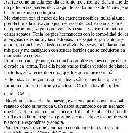
Así fue como un caluroso día de junio me encontré, de la mano de
mi padre, a las puertas del colegio de las dominicas de Mieres para
hacer un examen de ingreso.
Me vistieron con el mejor de los atuendos posibles, quizá alguna
prenda hurtada al exiguo ajuar del resto de los hermanos, y ¡me
compraron unos zapatos nuevos!. No estaba yo acostumbrado a
calzar zapatos. Tenía los pies hermanados con la comodidad de las
alpargatas de esparto y las madreñas. Los zapatos, por tanto, me
aportaron mucha más ilusión que alivio. No se avencindaron con
mis pies y me castigaron con sendas heridas que se tradujeron en
momentánea cojera.
Entré en un aula grande, con muchos pupitres y mesa de profesor
elevada en tarima. Tras ella había varios frailes vestidos de blanco.
De todos, sólo recuerdo a uno, que fue quien me examinó.
Y de todas las preguntas que me hizo, sólo recuerdo la que me
formuló en tono socarrón y capcioso: ¿Oochi, chavalín, quién
mató a Caín?.
¡No piqué!. En su día, la maestra, excelente profesional, nos había
relatado cómo el fratricida Caín había sucumbido de un flechazo
que le asaetó su nieto en una cacería. Tal cual. Y tal cual respondí
yo. Tuvo éxito mi respuesta porque la carcajada de los hombres de
blanco fue espontánea y sonora.
Puenteo episodios que vendrían a cuento en este relato y salto
desde Mieres a la Virgen del Camino.