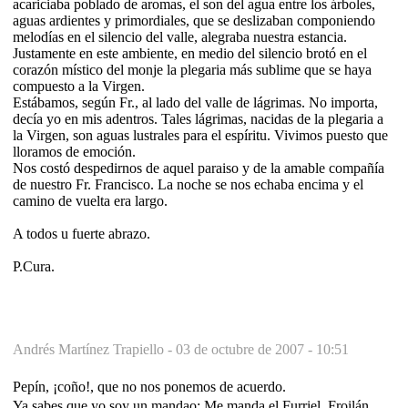
acariciaba poblado de aromas, el son del agua entre los árboles,
aguas ardientes y primordiales, que se deslizaban componiendo
melodías en el silencio del valle, alegraba nuestra estancia.
Justamente en este ambiente, en medio del silencio brotó en el
corazón místico del monje la plegaria más sublime que se haya
compuesto a la Virgen.
Estábamos, según Fr., al lado del valle de lágrimas. No importa,
decía yo en mis adentros. Tales lágrimas, nacidas de la plegaria a
la Virgen, son aguas lustrales para el espíritu. Vivimos puesto que
lloramos de emoción.
Nos costó despedirnos de aquel paraiso y de la amable compañía
de nuestro Fr. Francisco. La noche se nos echaba encima y el
camino de vuelta era largo.
A todos u fuerte abrazo.
P.Cura.
Andrés Martínez Trapiello -
03 de octubre de 2007 - 10:51
Pepín, ¡coño!, que no nos ponemos de acuerdo.
Ya sabes que yo soy un mandao: Me manda el Furriel, Froilán,