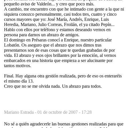
pequeño aviso de Valdeón... y creo que poco más.
A cambio, me encuentro con que he intimado con gente a la que ni
siquiera conozco personalmente, casi todos tres, cuatro y cinco
cursos mayores que yo: José María, Andrés, Enrique, Luis
Heredia, Mariano, Julio Correas, Froilán, el ya citado Pepín...
Hablo con ellos por teléfono y estamos deseando vernos en
persona para darnos un abrazo de amigos.
El domingo en Présaras conocí a Enrique, nuestro particular
Lobatón. Os aseguro que el abrazo que nos dimos tras
presentarnos son de esas cosas que te quedan grabadas de por
vida. El abrazo y esos ojos brillantes por la emoción, al vernos
embarcados en una historia que empieza a ser alucinante por
tantos motivos.
Final. Hay alguna otra gestión realizada, pero de eso os enteraréis
el mismo día 13.
Creo que no se me olvida nada. Un abrazo para todos.
Mariano Estrada -
01 de octubre de 2007 - 17:28
No sé a quién agradecerle las buenas gestiones realizadas para que