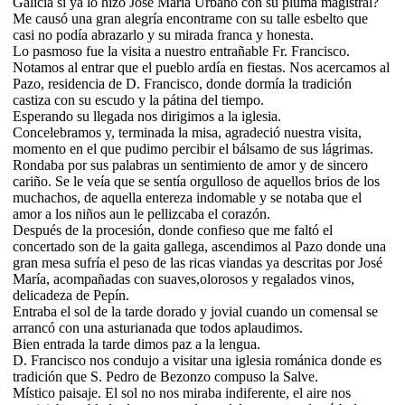
Galicia si ya lo hizo José María Urbano con su pluma magistral?
Me causó una gran alegría encontrame con su talle esbelto que
casi no podía abrazarlo y su mirada franca y honesta.
Lo pasmoso fue la visita a nuestro entrañable Fr. Francisco.
Notamos al entrar que el pueblo ardía en fiestas. Nos acercamos al
Pazo, residencia de D. Francisco, donde dormía la tradición
castiza con su escudo y la pátina del tiempo.
Esperando su llegada nos dirigimos a la iglesia.
Concelebramos y, terminada la misa, agradeció nuestra visita,
momento en el que pudimo percibir el bálsamo de sus lágrimas.
Rondaba por sus palabras un sentimiento de amor y de sincero
cariño. Se le veía que se sentía orgulloso de aquellos brios de los
muchachos, de aquella entereza indomable y se notaba que el
amor a los niños aun le pellizcaba el corazón.
Después de la procesión, donde confieso que me faltó el
concertado son de la gaita gallega, ascendimos al Pazo donde una
gran mesa sufría el peso de las ricas viandas ya descritas por José
María, acompañadas con suaves,olorosos y regalados vinos,
delicadeza de Pepín.
Entraba el sol de la tarde dorado y jovial cuando un comensal se
arrancó con una asturianada que todos aplaudimos.
Bien entrada la tarde dimos paz a la lengua.
D. Francisco nos condujo a visitar una iglesia románica donde es
tradición que S. Pedro de Bezonzo compuso la Salve.
Místico paisaje. El sol no nos miraba indiferente, el aire nos