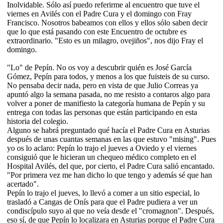
Inolvidable. Sólo así puedo referirme al encuentro que tuve el
viernes en Avilés con el Padre Cura y el domingo con Fray
Francisco. Nosotros babeamos con ellos y ellos sólo saben decir
que lo que está pasando con este Encuentro de octubre es
extraordinario. "Esto es un milagro, ovejiños", nos dijo Fray el
domingo.
"Lo" de Pepín. No os voy a descubrir quién es José García
Gómez, Pepín para todos, y menos a los que fuisteis de su curso.
No pensaba decir nada, pero en vista de que Julio Correas ya
apuntó algo la semana pasada, no me resisto a contaros algo para
volver a poner de manifiesto la categoría humana de Pepín y su
entrega con todas las personas que están participando en esta
historia del colegio.
Alguno se habrá preguntado qué hacía el Padre Cura en Asturias
después de unas cuantas semanas en las que estuvo "mising". Pues
yo os lo aclaro: Pepín lo trajo el jueves a Oviedo y el viernes
consiguió que le hicieran un chequeo médico completo en el
Hospital Avilés, del que, por cierto, el Padre Cura salió encantado.
"Por primera vez me han dicho lo que tengo y además sé que han
acertado".
Pepín lo trajo el jueves, lo llevó a comer a un sitio especial, lo
trasladó a Cangas de Onís para que el Padre pudiera a ver un
condiscípulo suyo al que no veía desde el "cromagnon". Después,
eso sí, de que Pepín lo localizara en Asturias porque el Padre Cura