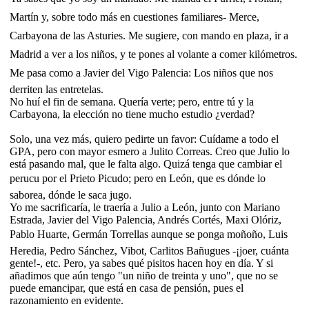
Martín y, sobre todo más en cuestiones familiares- Merce,
Carbayona de las Asturies. Me sugiere, con mando en plaza, ir a
Madrid a ver a los niños, y te pones al volante a comer kilómetros.
Me pasa como a Javier del Vigo Palencia: Los niños que nos
derriten las entretelas.
No huí el fin de semana. Quería verte; pero, entre tú y la
Carbayona, la elección no tiene mucho estudio ¿verdad?
Solo, una vez más, quiero pedirte un favor: Cuídame a todo el
GPA, pero con mayor esmero a Julito Correas. Creo que Julio lo
está pasando mal, que le falta algo. Quizá tenga que cambiar el
perucu por el Prieto Picudo; pero en León, que es dónde lo
saborea, dónde le saca jugo.
Yo me sacrificaría, le traería a Julio a León, junto con Mariano
Estrada, Javier del Vigo Palencia, Andrés Cortés, Maxi Olóriz,
Pablo Huarte, Germán Torrellas aunque se ponga moñoño, Luis
Heredia, Pedro Sánchez, Vibot, Carlitos Bañugues -¡joer, cuánta
gente!-, etc. Pero, ya sabes qué pisitos hacen hoy en día. Y si
añadimos que aún tengo "un niño de treinta y uno", que no se
puede emancipar, que está en casa de pensión, pues el
razonamiento en evidente.