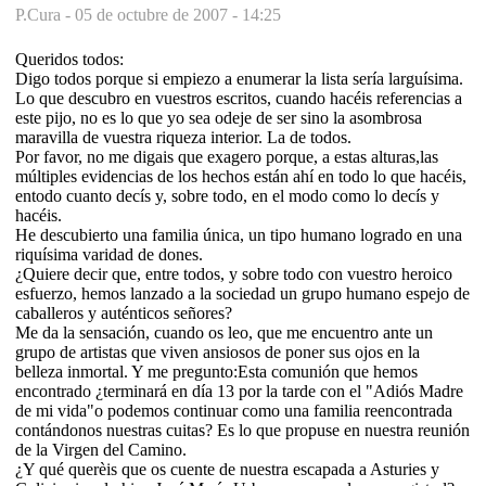
P.Cura -
05 de octubre de 2007 - 14:25
Queridos todos:
Digo todos porque si empiezo a enumerar la lista sería larguísima.
Lo que descubro en vuestros escritos, cuando hacéis referencias a
este pijo, no es lo que yo sea odeje de ser sino la asombrosa
maravilla de vuestra riqueza interior. La de todos.
Por favor, no me digais que exagero porque, a estas alturas,las
múltiples evidencias de los hechos están ahí en todo lo que hacéis,
entodo cuanto decís y, sobre todo, en el modo como lo decís y
hacéis.
He descubierto una familia única, un tipo humano logrado en una
riquísima varidad de dones.
¿Quiere decir que, entre todos, y sobre todo con vuestro heroico
esfuerzo, hemos lanzado a la sociedad un grupo humano espejo de
caballeros y auténticos señores?
Me da la sensación, cuando os leo, que me encuentro ante un
grupo de artistas que viven ansiosos de poner sus ojos en la
belleza inmortal. Y me pregunto:Esta comunión que hemos
encontrado ¿terminará en día 13 por la tarde con el "Adiós Madre
de mi vida"o podemos continuar como una familia reencontrada
contándonos nuestras cuitas? Es lo que propuse en nuestra reunión
de la Virgen del Camino.
¿Y qué querèis que os cuente de nuestra escapada a Asturies y