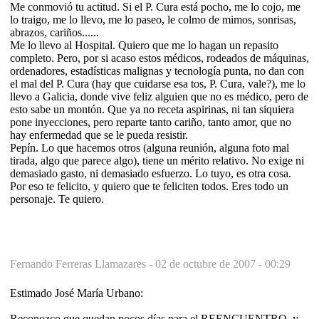
Me conmovió tu actitud. Si el P. Cura está pocho, me lo cojo, me
lo traigo, me lo llevo, me lo paseo, le colmo de mimos, sonrisas,
abrazos, cariños......
Me lo llevo al Hospital. Quiero que me lo hagan un repasito
completo. Pero, por si acaso estos médicos, rodeados de máquinas,
ordenadores, estadísticas malignas y tecnología punta, no dan con
el mal del P. Cura (hay que cuidarse esa tos, P. Cura, vale?), me lo
llevo a Galicia, donde vive feliz alguien que no es médico, pero de
esto sabe un montón. Que ya no receta aspirinas, ni tan siquiera
pone inyecciones, pero reparte tanto cariño, tanto amor, que no
hay enfermedad que se le pueda resistir.
Pepín. Lo que hacemos otros (alguna reunión, alguna foto mal
tirada, algo que parece algo), tiene un mérito relativo. No exige ni
demasiado gasto, ni demasiado esfuerzo. Lo tuyo, es otra cosa.
Por eso te felicito, y quiero que te feliciten todos. Eres todo un
personaje. Te quiero.
Fernando Ferreras Llamazares -
02 de octubre de 2007 - 00:29
Estimado José María Urbano:
Reconozco que quedan pocos días para el REENCUENTRO, y