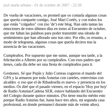
josé maría urbano -
01 de octubre de 2007 - 22:38
De vuelta de vacaciones, os prometí que os contaría algunas cosas
que quería compartir contigo, José Mari Cortés, y con todos los
que están "colgados" con (no 'de') este blog. Han sido tantas las
emociones de estos últimos días en torno al Encuentro de octubre,
que me faltan las palabras para poder transmitir una oleada de
sentimientos que han aflorado uno tras otro. Por ello, os resumo, a
modo de telegrama, algunas cosas que quería deciros tras la
ausencia de las vacaciones.
Cumpleaños. Por supuesto que me sumo, aunque sea tarde, a la
felicitación a Alberto por su cumpleaños. Con esos padres que
tienes, cada día debe ser una fiesta de cumpleaños para ti.
Gestiones. Sé que Pepín y Julio Correas cogieron el mando del
GPA y la armaron por toda Asturias con carteles, entrevistas con
alcaldes -y eso que el de Ribadesella es nuevo- y presencia en los
medios. Os diré que el pasado viernes, en el espacio 'Hoy por hoy'
de Radio Asturias/Cadena SER, estuve hablando del Encuentro
del Colegio durante quince minutos. (No tiene mucho mérito esto
porque Radio Asturias fue, hasta hace tres años, mi segunda casa
profesional, en donde permanecí durante más de veinte años).