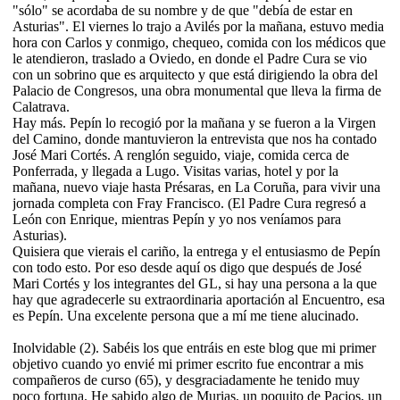
"sólo" se acordaba de su nombre y de que "debía de estar en
Asturias". El viernes lo trajo a Avilés por la mañana, estuvo media
hora con Carlos y conmigo, chequeo, comida con los médicos que
le atendieron, traslado a Oviedo, en donde el Padre Cura se vio
con un sobrino que es arquitecto y que está dirigiendo la obra del
Palacio de Congresos, una obra monumental que lleva la firma de
Calatrava.
Hay más. Pepín lo recogió por la mañana y se fueron a la Virgen
del Camino, donde mantuvieron la entrevista que nos ha contado
José Mari Cortés. A renglón seguido, viaje, comida cerca de
Ponferrada, y llegada a Lugo. Visitas varias, hotel y por la
mañana, nuevo viaje hasta Présaras, en La Coruña, para vivir una
jornada completa con Fray Francisco. (El Padre Cura regresó a
León con Enrique, mientras Pepín y yo nos veníamos para
Asturias).
Quisiera que vierais el cariño, la entrega y el entusiasmo de Pepín
con todo esto. Por eso desde aquí os digo que después de José
Mari Cortés y los integrantes del GL, si hay una persona a la que
hay que agradecerle su extraordinaria aportación al Encuentro, esa
es Pepín. Una excelente persona que a mí me tiene alucinado.
Inolvidable (2). Sabéis los que entráis en este blog que mi primer
objetivo cuando yo envié mi primer escrito fue encontrar a mis
compañeros de curso (65), y desgraciadamente he tenido muy
poco fortuna. He sabido algo de Murias, un poquito de Pacios, un