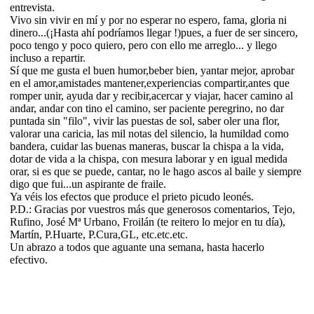
entrevista.
Vivo sin vivir en mí y por no esperar no espero, fama, gloria ni
dinero...(¡Hasta ahí podríamos llegar !)pues, a fuer de ser sincero,
poco tengo y poco quiero, pero con ello me arreglo... y llego
incluso a repartir.
Sí que me gusta el buen humor,beber bien, yantar mejor, aprobar
en el amor,amistades mantener,experiencias compartir,antes que
romper unir, ayuda dar y recibir,acercar y viajar, hacer camino al
andar, andar con tino el camino, ser paciente peregrino, no dar
puntada sin "filo", vivir las puestas de sol, saber oler una flor,
valorar una caricia, las mil notas del silencio, la humildad como
bandera, cuidar las buenas maneras, buscar la chispa a la vida,
dotar de vida a la chispa, con mesura laborar y en igual medida
orar, si es que se puede, cantar, no le hago ascos al baile y siempre
digo que fui...un aspirante de fraile.
Ya véis los efectos que produce el prieto picudo leonés.
P.D.: Gracias por vuestros más que generosos comentarios, Tejo,
Rufino, José Mª Urbano, Froilán (te reitero lo mejor en tu día),
Martín, P.Huarte, P.Cura,GL, etc.etc.etc.
Un abrazo a todos que aguante una semana, hasta hacerlo
efectivo.