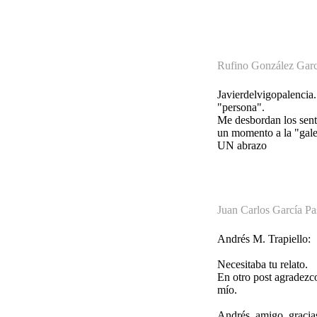
Rufino González Garc
Javierdelvigopalencia.
"persona".
Me desbordan los senti
un momento a la "gale
UN abrazo
Juan Carlos García Pa
Andrés M. Trapiello:
Necesitaba tu relato.
En otro post agradezco
mío.
Andrés, amigo, gracia