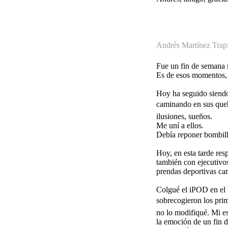
Andrés Martínez Trapi
Fue un fin de semana m
Es de esos momentos, d
Hoy ha seguido siendo 
caminando en sus queh
ilusiones, sueños.
Me uní a ellos.
Debía reponer bombill
Hoy, en esta tarde res
también con ejecutivo
prendas deportivas car
Colgué el iPOD en el b
sobrecogieron los pri
no lo modifiqué. Mi es
la emoción de un fin d