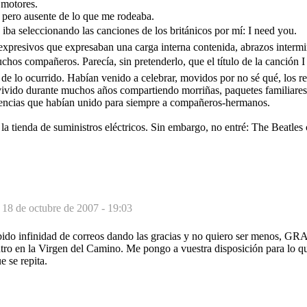
 motores.
pero ausente de lo que me rodeaba.
iba seleccionando las canciones de los británicos por mí: I need you.
nexpresivos que expresaban una carga interna contenida, abrazos interm
chos compañeros. Parecía, sin pretenderlo, que el título de la canción I
o de lo ocurrido. Habían venido a celebrar, movidos por no sé qué, los 
vivido durante muchos años compartiendo morriñas, paquetes familiares,
idencias que habían unido para siempre a compañeros-hermanos.
 la tienda de suministros eléctricos. Sin embargo, no entré: The Beatle
-
18 de octubre de 2007 - 19:03
ido infinidad de correos dando las gracias y no quiero ser menos, GRA
tro en la Virgen del Camino. Me pongo a vuestra disposición para lo qu
 se repita.