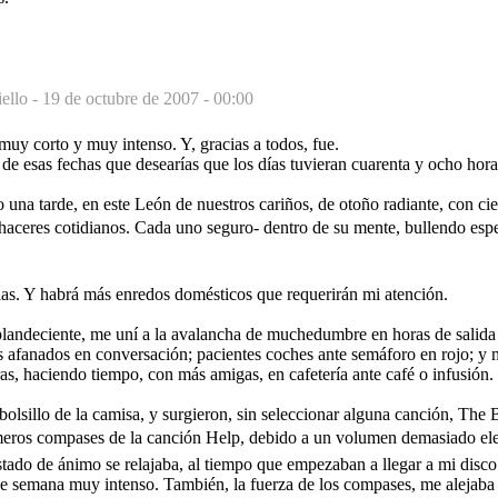
ello -
19 de octubre de 2007 - 00:00
uy corto y muy intenso. Y, gracias a todos, fue.
e esas fechas que desearías que los días tuvieran cuarenta y ocho hora
una tarde, en este León de nuestros cariños, de otoño radiante, con cie
aceres cotidianos. Cada uno seguro- dentro de su mente, bullendo esp
as. Y habrá más enredos domésticos que requerirán mi atención.
plandeciente, me uní a la avalancha de muchedumbre en horas de salida d
s afanados en conversación; pacientes coches ante semáforo en rojo; y
as, haciendo tiempo, con más amigas, en cafetería ante café o infusión.
olsillo de la camisa, y surgieron, sin seleccionar alguna canción, The 
meros compases de la canción Help, debido a un volumen demasiado e
tado de ánimo se relajaba, al tiempo que empezaban a llegar a mi disco
e semana muy intenso. También, la fuerza de los compases, me alejaba 