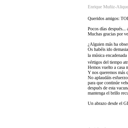
Enrique Muñiz-Alique 
Queridos amigos: T
Pocos días después... 
Muchas gracias por ve
¿Alguien más ha obser
Os habéis ido demasia
la música encadenada e
vértigos del tiempo atr
Hemos vuelto a casa 
Y nos queremos más q
No aplaudáis esfuerzos
para que continúe vehe
después de esta vacun
mantenga el brillo rec
Un abrazo desde el GL,