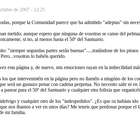
ctubre de 2007 - 12:25
todas, porque la Comunidad parece que ha admitido "adeptas" sin neces
an metido; aunque espero que ninguna de vosotras se canse del pelmaz
toicamente, si no, al menos hasta el 50º del Santuario.
: "siempre segundas partes serán buenas".....tratándose de los piraos 
 Pero...vosotras lo habéis querido.
vez esta página y, de nuevo, mis emociones rayan en la imbecilidad más
 los que intervenistéis en la página pero no llaméis a ningúno de los 
ue será un gustazo penar con cadena perpetua. No necesito salir ni en 
pasear para el 50º del Santuario y cualquier otra folixia que organicéi
idelvigo y cualquier otro de los "indespedidos". ¿Es que os habíais id
ue nos íbamos a ver en unos días? Me teneis que perdonar porque el fa
e mi familia.