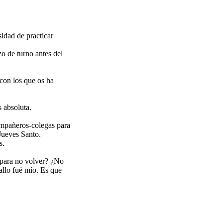
idad de practicar
o de turno antes del
con los que os ha
 absoluta.
compañeros-colegas para
Jueves Santo.
s.
o para no volver? ¿No
llo fué mío. Es que