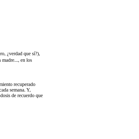
o, ¿verdad que sí?),
madre..., en los
imiento recuperado
 cada semana. Y,
 dosis de recuerdo que