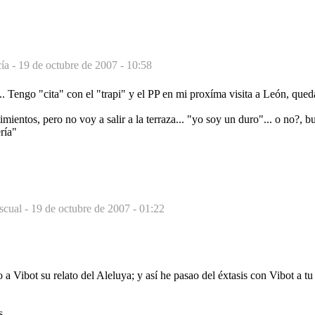
ía -
19 de octubre de 2007 - 10:58
.. Tengo "cita" con el "trapi" y el PP en mi proxíma visita a León, qued
mientos, pero no voy a salir a la terraza... "yo soy un duro"... o no?, 
ría"
scual -
19 de octubre de 2007 - 01:22
 a Vibot su relato del Aleluya; y así he pasao del éxtasis con Vibot a t
s.