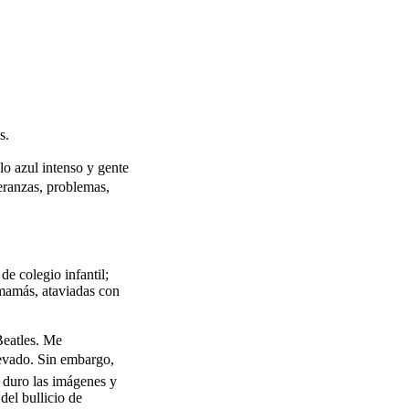
s.
lo azul intenso y gente
eranzas, problemas,
e colegio infantil;
 mamás, ataviadas con
Beatles. Me
levado. Sin embargo,
 duro las imágenes y
del bullicio de