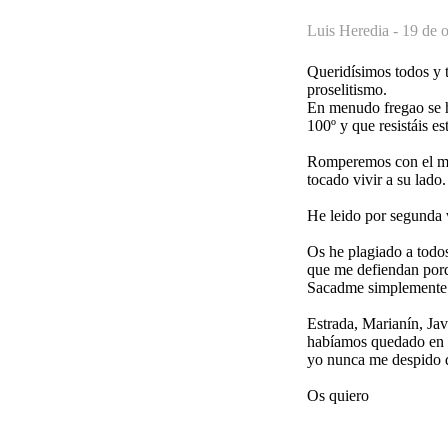
Luis Heredia -
19 de o
Queridísimos todos y 
proselitismo.
En menudo fregao se h
100º y que resistáis es
Romperemos con el mito
tocado vivir a su lado.
He leido por segunda 
Os he plagiado a todos
que me defiendan porq
Sacadme simplemente a 
Estrada, Marianín, Jav
habíamos quedado en q
yo nunca me despido d
Os quiero