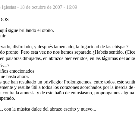
Iglesias -
18 de octubre de 2007 - 16:09
ODOS
aquí sigue brillando el otoño.
nir
vado, disfrutado, y después lamentado, la fugacidad de las chispas?
do pronto. Pero esta vez no nos hemos separado.¿Habéis sentido, (Cicer
n palabras dibujadas, en abrazos bienvenidos, en las lágrimas del adios 
ás...?
niños emocionados.
ue hasta ahora.
 que han resultado un privilegio: Prolonguemos, entre todos, este sent
mente y resulte útil a todos los corazones acorchados por la inercia de
a contra la amnesia y de este baño de entusiasmo, propongamos alguna
uperado.
 con la música dulce del abrazo escrito y nuevo...