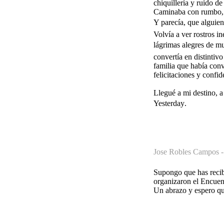
chiquillería y ruido de
Caminaba con rumbo, 
Y parecía, que alguien 
Volvía a ver rostros i
lágrimas alegres de mu
convertía en distintiv
familia que había con
felicitaciones y conf
Llegué a mi destino, a
Yesterday.
Jose Robles Campos 
Supongo que has recib
organizaron el Encuen
Un abrazo y espero que