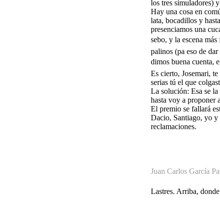
los tres simuladores) 
Hay una cosa en común 
lata, bocadillos y has
presenciamos una cucañ
sebo, y la escena más 
palinos (pa eso de dar
dimos buena cuenta, ent
Es cierto, Josemari, t
serias tú el que colga
La solución: Esa se l
hasta voy a proponer 
El premio se fallará e
Dacio, Santiago, yo y 
reclamaciones.
Juan Carlos García Pa
Lastres. Arriba, donde 