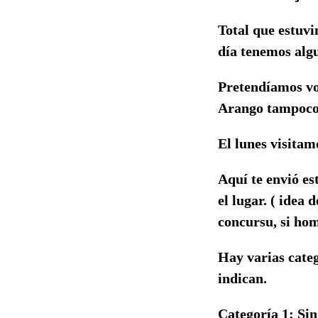
Total que estuvi
día tenemos algu
Pretendíamos vo
Arango tampoco 
El lunes visitam
Aquí te envió es
el lugar. ( idea
concursu, si ho
Hay varias categ
indican.
Categoría 1: Si