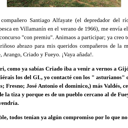
 compañero Santiago Alfayate (el depredador del rí
 pesca en Villamanín en el verano de 1966), me envía el
 concurso "con premiu". Animaos a participar; ya creo t
ariñoso abrazo para mis queridos compañeros de la m
e, Arango, Criado y Fueyo. ¡Vaya añada!.
i, como ya sabías Criado iba a venir a vernos a Gi
iérais los del GL, yo contacté con los " asturianos" 
s; Fresno; José Antonio el dominico,) más Valdés, c
de la tiza y porque es de un pueblo cercano al de Fue
vendría.
ible, todos tenían ya algún compromiso por lo que n
.