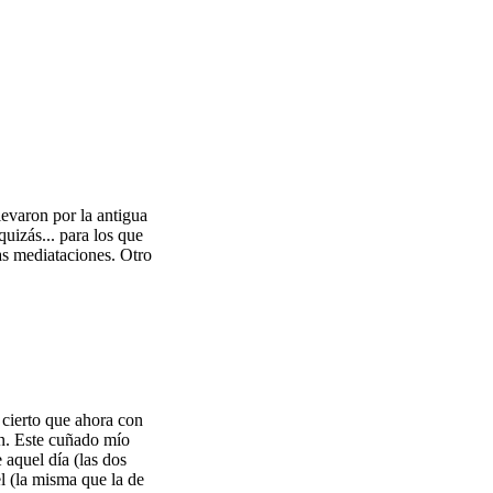
evaron por la antigua
uizás... para los que
as mediataciones. Otro
 cierto que ahora con
én. Este cuñado mío
 aquel día (las dos
l (la misma que la de