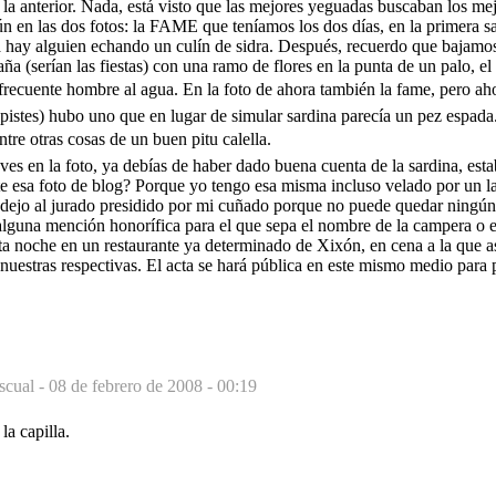
y la anterior. Nada, está visto que las mejores yeguadas buscaban los mej
en las dos fotos: la FAME que teníamos los dos días, en la primera sard
ta hay alguien echando un culín de sidra. Después, recuerdo que bajamos
a (serían las fiestas) con una ramo de flores en la punta de un palo, el
frecuente hombre al agua. En la foto de ahora también la fame, pero 
 pistes) hubo uno que en lugar de simular sardina parecía un pez espada
re otras cosas de un buen pitu calella.
e ves en la foto, ya debías de haber dado buena cuenta de la sardina, es
ste esa foto de blog? Porque yo tengo esa misma incluso velado por un l
a dejo al jurado presidido por mi cuñado porque no puede quedar ningú
alguna mención honorífica para el que sepa el nombre de la campera o e
sta noche en un restaurante ya determinado de Xixón, en cena a la que 
nuestras respectivas. El acta se hará pública en este mismo medio para 
scual -
08 de febrero de 2008 - 00:19
la capilla.