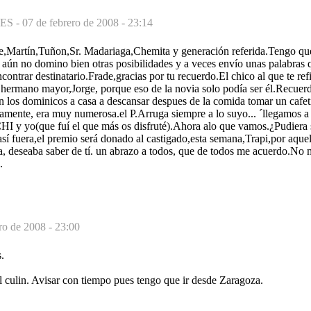
ES -
07 de febrero de 2008 - 23:14
e,Martín,Tuñon,Sr. Madariaga,Chemita y generación referida.Tengo que
 aún no domino bien otras posibilidades y a veces envío unas palabras
contrar destinatario.Frade,gracias por tu recuerdo.El chico al que te ref
 hermano mayor,Jorge, porque eso de la novia solo podía ser él.Recuer
 los dominicos a casa a descansar despues de la comida tomar un cafetí
vamente, era muy numerosa.el P.Arruga siempre a lo suyo... ´llegamos a 
I y yo(que fuí el que más os disfruté).Ahora alo que vamos.¿Pudiera se
así fuera,el premio será donado al castigado,esta semana,Trapi,por aquel
, deseaba saber de tí. un abrazo a todos, que de todos me acuerdo.No 
.
ro de 2008 - 23:00
.
 culin. Avisar con tiempo pues tengo que ir desde Zaragoza.