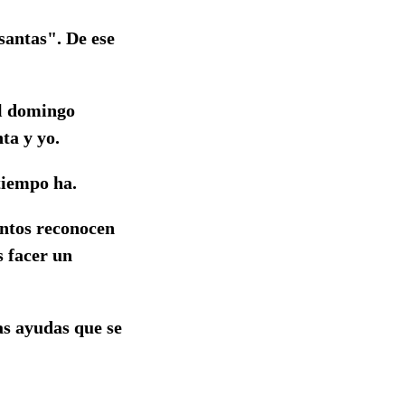
santas". De ese
El domingo
ta y yo.
tiempo ha.
uantos reconocen
s facer un
as ayudas que se