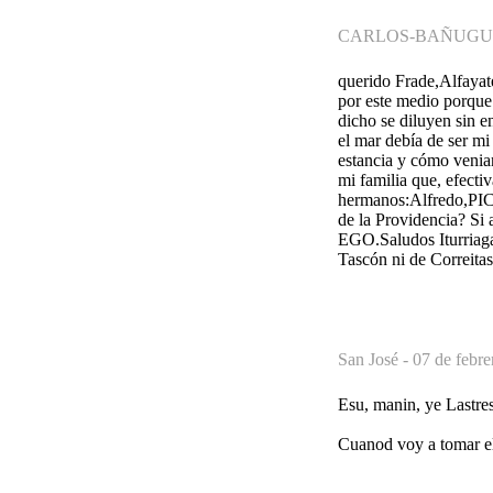
CARLOS-BAÑUGU
querido Frade,Alfayat
por este medio porque
dicho se diluyen sin en
el mar debía de ser mi
estancia y cómo venian
mi familia que, efecti
hermanos:Alfredo,PICH
de la Providencia? Si 
EGO.Saludos Iturriaga
Tascón ni de Correitas
San José -
07 de febre
Esu, manin, ye Lastres
Cuanod voy a tomar el