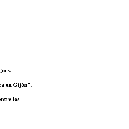
guos.
ra en Gijón".
entre los