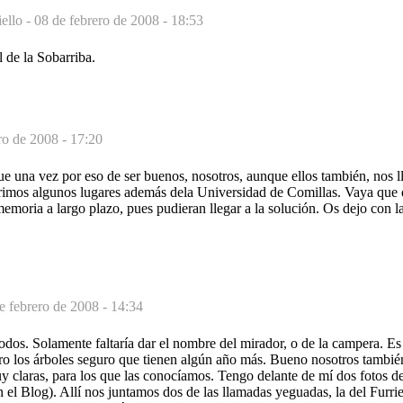
ello -
08 de febrero de 2008 - 18:53
l de la Sobarriba.
ro de 2008 - 17:20
 una vez por eso de ser buenos, nosotros, aunque ellos también, nos ll
rimos algunos lugares además dela Universidad de Comillas. Vaya que q
emoria a largo plazo, pues pudieran llegar a la solución. Os dejo con l
e febrero de 2008 - 14:34
todos. Solamente faltaría dar el nombre del mirador, o de la campera. Es
ro los árboles seguro que tienen algún año más. Bueno nosotros tambi
y claras, para los que las conocíamos. Tengo delante de mí dos fotos de
 el Blog). Allí nos juntamos dos de las llamadas yeguadas, la del Furrie