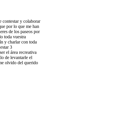
 contestar y colaborar
 que por lo que me han
ieres de los paseos por
do toda vuestra
n y charlar con toda
estar 3
r el área recreativa
lo de levantarle el
me olvido del querido