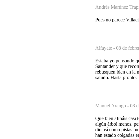
Andrés Martínez Trapi
Pues no parece Villaci
Alfayate -
08 de febre
Estaba yo pensando que
Santander y que recor
rebusquen bien en la m
saludo. Hasta pronto.
Manuel Arango -
08 d
Que bien afináis casi 
algún árbol menos, pe
dio así como pistas mu
han estado colgadas en