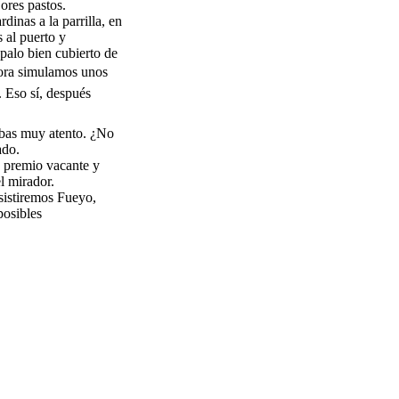
ores pastos.
inas a la parrilla, en
 al puerto y
 palo bien cubierto de
ahora simulamos unos
. Eso sí, después
tabas muy atento. ¿No
ado.
n premio vacante y
l mirador.
asistiremos Fueyo,
posibles