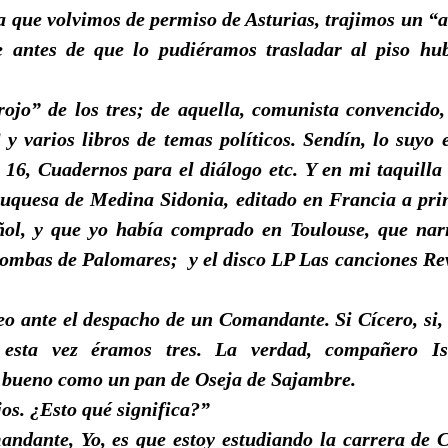
 que volvimos de permiso de Asturias, trajimos un “
e antes de que lo pudiéramos trasladar al piso hub
rojo” de los tres; de aquella, comunista convencido
 y varios libros de temas políticos. Sendín, lo suyo e
16, Cuadernos para el diálogo etc. Y en mi taquilla 
uquesa de Medina Sidonia, editado en Francia a prin
ol, y que yo había comprado en Toulouse, que narr
 bombas de Palomares;
y el disco LP Las canciones Re
o ante el despacho de un Comandante. Si Cícero, si,
esta vez éramos tres. La verdad, compañero Is
bueno como un pan de Oseja de Sajambre.
jos. ¿Esto qué significa?”
ndante, Yo, es que estoy estudiando la carrera de C