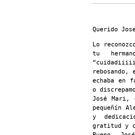
Querido Jos
Lo reconozc
tu herma
“cuidadiiii
rebosando, 
echaba en f
o discrepam
José Mari, 
pequeñín Al
y dedicaci
gratitud y 
Bueno, Jos