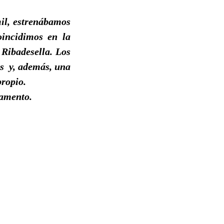
mil, estrenábamos
oincidimos en la
 Ribadesella. Los
os
y, además, una
propio.
pamento.