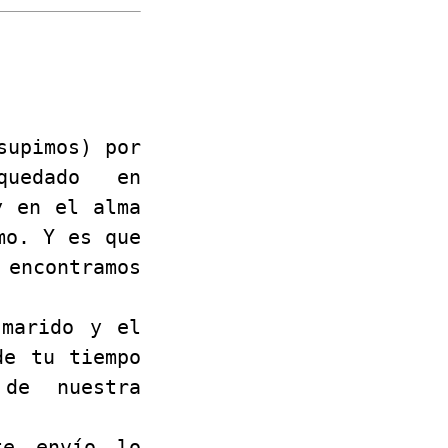
supimos) por
uedado en
y en el alma
mo. Y es que
 encontramos
 marido y el
de tu tiempo
 de nuestra
te envío lo