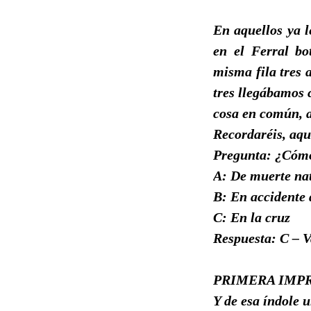
En aquellos ya l
en el Ferral bo
misma fila tres 
tres llegábamos 
cosa en común, a
Recordaréis, aque
Pregunta: ¿Cómo
A: De muerte na
B: En accidente 
C: En la cruz
Respuesta: C – V
PRIMERA IMP
Y de esa índole u