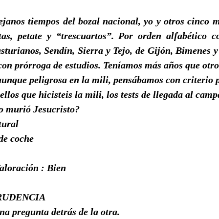
ejanos tiempos del bozal nacional, yo y otros cinco 
tas, petate y “trescuartos”. Por orden alfabético c
asturianos, Sendín, Sierra y Tejo, de Gijón, Bimenes y
con prórroga de estudios. Teníamos más años que otr
unque peligrosa en la mili, pensábamos con criterio 
llos que hicisteis la mili, los tests de llegada al cam
 murió Jesucristo?
tural
de coche
aloración : Bien
RUDENCIA
na pregunta detrás de la otra.