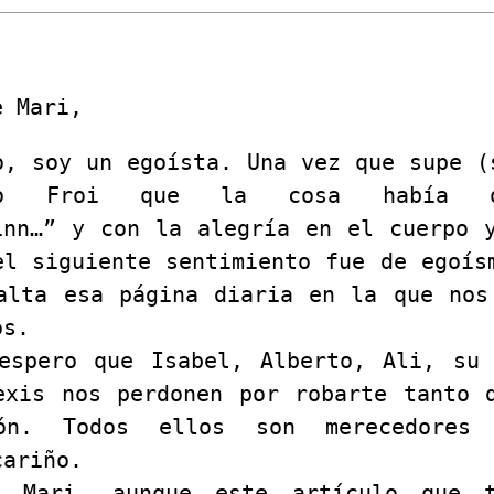
e Mari,
o, soy un egoísta. Una vez que supe (
no Froi que la cosa había q
inn…” y con la alegría en el cuerpo 
el siguiente sentimiento fue de egoís
alta esa página diaria en la que nos
os.
espero que Isabel, Alberto, Ali, su
exis nos perdonen por robarte tanto 
ón. Todos ellos son merecedores
cariño.
é Mari, aunque este artículo que 