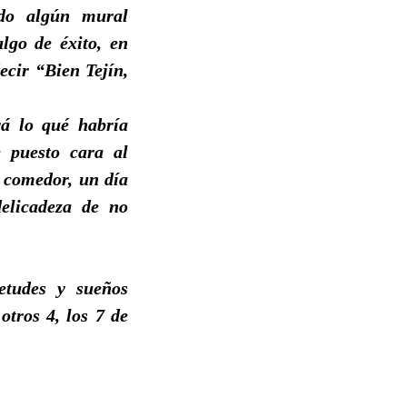
ndo algún mural
lgo de éxito, en
ecir “Bien Tejín,
rá lo qué habría
e puesto cara al
l comedor, un día
delicadeza de no
ietudes y sueños
tros 4, los 7 de