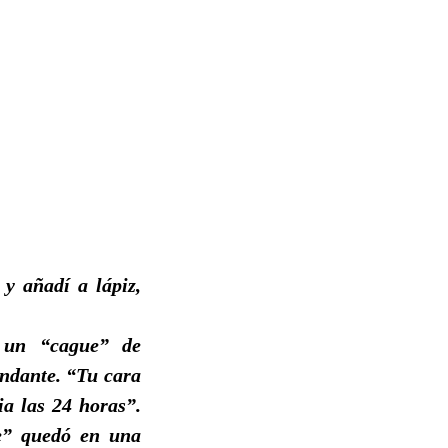
 y añadí a lápiz,
n un “cague” de
ndante. “Tu cara
ia las 24 horas”.
re” quedó en una