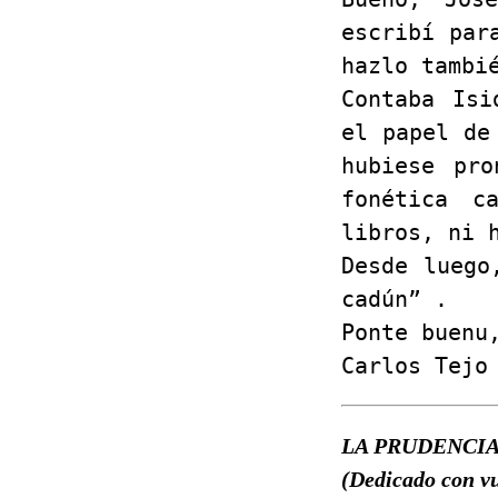
escribí par
hazlo tambi
Contaba Isi
el papel de
hubiese pro
fonética c
libros, ni 
Desde luego
cadún” .
Ponte buenu
Carlos Tejo
LA PRUDENCI
(Dedicado con vu