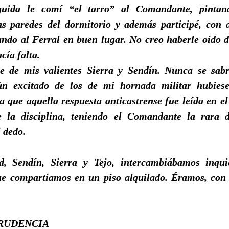
guida le comí “el tarro” al Comandante, pinta
as paredes del dormitorio y además participé, con a
ando al Ferral en buen lugar. No creo haberle oído d
cía falta.
e de mis valientes Sierra y Sendín. Nunca se sab
ún excitado de los de mi hornada militar hubies
ya que aquella respuesta anticastrense fue leída en e
 la disciplina, teniendo el Comandante la rara 
 dedo.
d, Sendín, Sierra y Tejo, intercambiábamos inqu
ue compartíamos en un piso alquilado. Éramos, con o
RUDENCIA