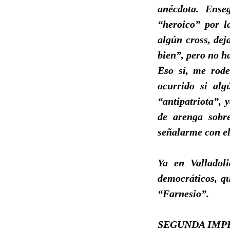
anécdota. Ense
“heroico” por l
algún cross, dej
bien”, pero no ha
Eso sí, me rode
ocurrido si alg
“antipatriota”, 
de arenga sobre
señalarme con el
Ya en Valladoli
democráticos, q
“Farnesio”.
SEGUNDA IMP