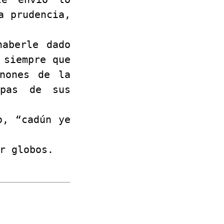
a prudencia,
haberle dado
 siempre que
ánones de la
apas de sus
o, “cadún ye
r globos.