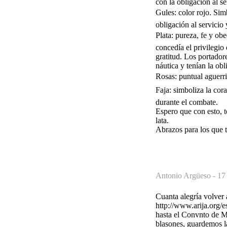
con la obligación al s
Gules: color rojo. Sim
obligación al servicio
Plata: pureza, fe y ob
concedía el privilegio 
gratitud. Los portador
náutica y tenían la obl
Rosas: puntual aguerr
Faja: simboliza la cor
durante el combate.
Espero que con esto, t
lata.
Abrazos para los que t
Antonio Argüeso -
17
Cuanta alegría volver 
http://www.arija.org/e
hasta el Convnto de Mo
blasones, guardemos las