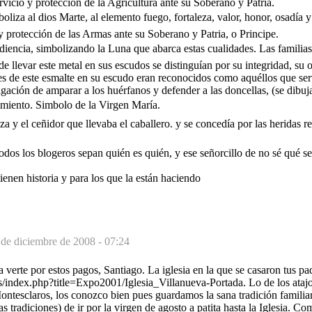
ervicio y protección de la Agricultura ante su Soberano y Patria.
boliza al dios Marte, al elemento fuego, fortaleza, valor, honor, osadía y 
 y protección de las Armas ante su Soberano y Patria, o Principe.
ediencia, simbolizando la Luna que abarca estas cualidades. Las familias 
de llevar este metal en sus escudos se distinguían por su integridad, su 
es de este esmalte en su escudo eran reconocidos como aquéllos que ser
igación de amparar a los huérfanos y defender a las doncellas, (se dibuja
imiento. Simbolo de la Virgen María.
aza y el ceñidor que llevaba el caballero. y se concedía por las heridas r
odos los blogeros sepan quién es quién, y ese señorcillo de no sé qué se
ienen historia y para los que la están haciendo
 de diciembre de 2008 - 07:24
a verte por estos pagos, Santiago. La iglesia en la que se casaron tus pa
s/index.php?title=Expo2001/Iglesia_Villanueva-Portada. Lo de los atajo
ntesclaros, los conozco bien pues guardamos la sana tradición familiar
 tradiciones) de ir por la virgen de agosto a patita hasta la Iglesia. Co