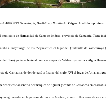
 así.
ARGÜESO:Genealogía, Heráldica y Nobiliaria.
Origen: Apellido toponímico o
l municipio de Hermandad de Campoo de Suso, provincia de Cantabria. Tiene inci
entaba el mayorazgo de los "Argüeso" en el lugar de Quintanilla de Valdearroyo 
e del Ebro
), perteneciente al concejo mayor de Valdearroyo en la antigua Her
ncia de Cantabria, de donde pasó a finales del siglo XVI al lugar de
Arija
, antigu
erteneciente al señorío del marqués de Aguilar y conde de Castañeda en el arzobi
yorazgo regular en la persona de Juan de Argüeso, el mozo. Una rama de este solar