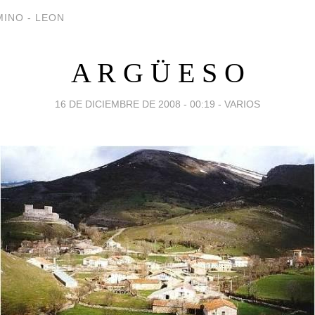
INO - LEON
A R G Ü E S O
16 DE DICIEMBRE DE 2008 - 00:19
-
VARIOS