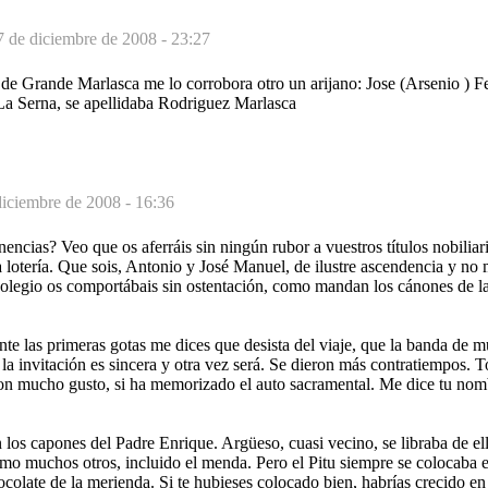
7 de diciembre de 2008 - 23:27
de Grande Marlasca me lo corrobora otro un arijano: Jose (Arsenio ) F
 La Serna, se apellidaba Rodriguez Marlasca
diciembre de 2008 - 16:36
ncias? Veo que os aferráis sin ningún rubor a vuestros títulos nobilia
 lotería. Que sois, Antonio y José Manuel, de ilustre ascendencia y no 
 colegio os comportábais sin ostentación, como mandan los cánones de l
te las primeras gotas me dices que desista del viaje, que la banda de 
a invitación es sincera y otra vez será. Se dieron más contratiempos. 
 mucho gusto, si ha memorizado el auto sacramental. Me dice tu nomb
los capones del Padre Enrique. Argüeso, cuasi vecino, se libraba de ell
omo muchos otros, incluido el menda. Pero el Pitu siempre se colocaba en
colate de la merienda. Si te hubieses colocado bien, habrías crecido e