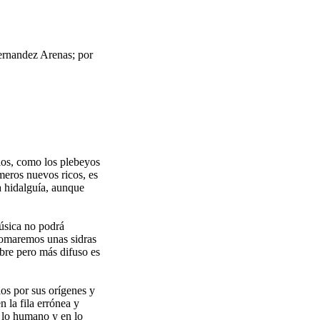
ernandez Arenas; por
rios, como los plebeyos
meros nuevos ricos, es
a hidalguía, aunque
música no podrá
Tomaremos unas sidras
re pero más difuso es
os por sus orígenes y
 la fila errónea y
n lo humano y en lo