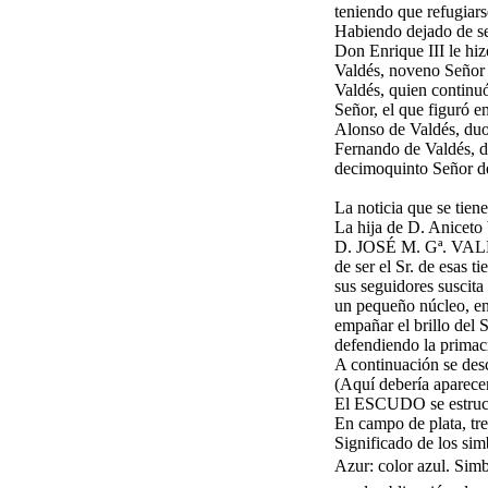
teniendo que refugiars
Habiendo dejado de se
Don Enrique III le hi
Valdés, noveno Señor 
Valdés, quien continu
Señor, el que figuró e
Alonso de Valdés, duo
Fernando de Valdés, d
decimoquinto Señor de
La noticia que se tien
La hija de D. Aniceto 
D. JOSÉ M. Gª. VALD
de ser el Sr. de esas t
sus seguidores suscita
un pequeño núcleo, en
empañar el brillo del 
defendiendo la primac
A continuación se desc
(Aquí debería aparece
El ESCUDO se estruct
En campo de plata, tre
Significado de los si
Azur: color azul. Simb