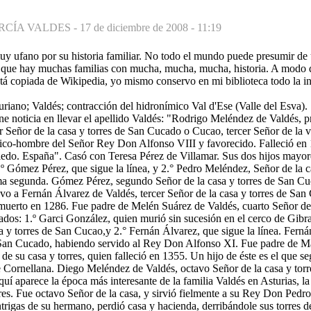
RCÍA VALDES -
17 de diciembre de 2008 - 11:19
muy ufano por su historia familiar. No todo el mundo puede presumir de
 que hay muchas familias con mucha, mucha, mucha, historia. A modo d
está copiada de Wikipedia, yo mismo conservo en mi biblioteca todo la 
uriano; Valdés; contracción del hidronímico Val d'Ese (Valle del Esva).
ne noticia en llevar el apellido Valdés: "Rodrigo Meléndez de Valdés, pr
r Señor de la casa y torres de San Cucado o Cucao, tercer Señor de la vi
ico-hombre del Señor Rey Don Alfonso VIII y favorecido. Falleció en 
edo. España". Casó con Teresa Pérez de Villamar. Sus dos hijos mayore
 1.º Gómez Pérez, que sigue la línea, y 2.° Pedro Meléndez, Señor de la 
rama segunda. Gómez Pérez, segundo Señor de la casa y torres de San C
vo a Fernán Álvarez de Valdés, tercer Señor de la casa y torres de Sa
 muerto en 1286. Fue padre de Melén Suárez de Valdés, cuarto Señor de 
ados: 1.º Garci González, quien murió sin sucesión en el cerco de Gibra
a y torres de San Cucao,y 2.° Fernán Álvarez, que sigue la línea. Fern
e San Cucado, habiendo servido al Rey Don Alfonso XI. Fue padre de M
de su casa y torres, quien falleció en 1355. Un hijo de éste es el que s
 Cornellana. Diego Meléndez de Valdés, octavo Señor de la casa y tor
quí aparece la época más interesante de la familia Valdés en Asturias, 
ores. Fue octavo Señor de la casa, y sirvió fielmente a su Rey Don Pedro
ntrigas de su hermano, perdió casa y hacienda, derribándole sus torres