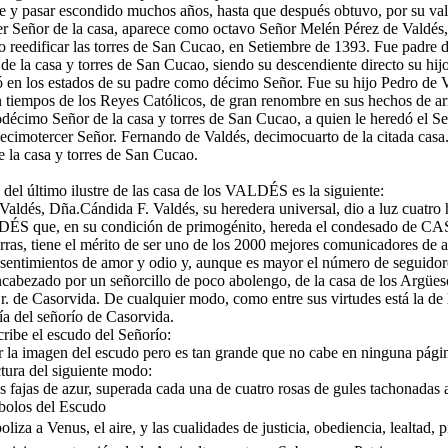
e y pasar escondido muchos años, hasta que después obtuvo, por su val
r Señor de la casa, aparece como octavo Señor Melén Pérez de Valdés,
zo reedificar las torres de San Cucao, en Setiembre de 1393. Fue padre
de la casa y torres de San Cucao, siendo su descendiente directo su hi
ó en los estados de su padre como décimo Señor. Fue su hijo Pedro de
n tiempos de los Reyes Católicos, de gran renombre en sus hechos de a
décimo Señor de la casa y torres de San Cucao, a quien le heredó el S
ecimotercer Señor. Fernando de Valdés, decimocuarto de la citada casa
 la casa y torres de San Cucao.
e del último ilustre de las casa de los VALDÉS es la siguiente:
Valdés, Dña.Cándida F. Valdés, su heredera universal, dio a luz cuatro 
ÉS que, en su condición de primogénito, hereda el condesado de
ierras, tiene el mérito de ser uno de los 2000 mejores comunicadores de a
 sentimientos de amor y odio y, aunque es mayor el número de seguidore
cabezado por un señorcillo de poco abolengo, de la casa de los Argüe
Sr. de Casorvida. De cualquier modo, como entre sus virtudes está la de 
ía del señorío de Casorvida.
ribe el escudo del Señorío:
r la imagen del escudo pero es tan grande que no cabe en ninguna pági
ura del siguiente modo:
s fajas de azur, superada cada una de cuatro rosas de gules tachonadas a
mbolos del Escudo
oliza a Venus, el aire, y las cualidades de justicia, obediencia, lealtad,