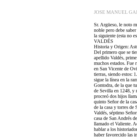
JOSE MANUEL GA
Sr. Argüeso, le noto 
noble pero debe saber
la siguiente (esta no 
VALDÉS
Historia y Origen: Ast
Del primero que se tie
apellido Valdés, prime
muchos estados. Fue r
en San Vicente de Ovi
tierras, siendo estos:
sigue la línea en la 
Gontodra, de la que tu
de Sevilla en 1248, y
procreó dos hijos llam
quinto Señor de la cas
de la casa y torres d
Valdés, séptimo Señor 
casa de San Andrés de
llamado el Valiente. A
hablar a los historiad
haber favorecido las i