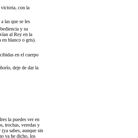
victoria, con la
a las que se les
obediencia y su
vían al Rey en la
 en blanco o gris).
ecibidas en el cuerpo
ñorío, deje de dar la
dres la puedes ver en
s, trochas, veredas y
 (ya sabes, aunque sin
mo ya he dicho, los