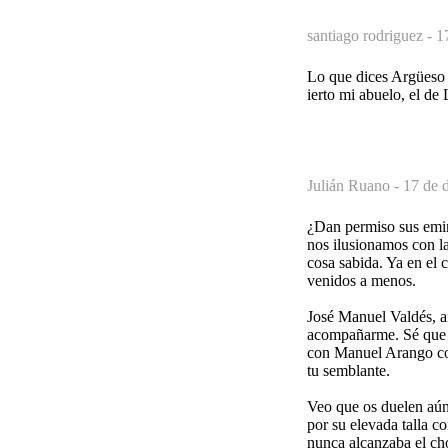
santiago rodriguez -
1
Lo que dices Argüeso 
ierto mi abuelo, el de
Julián Ruano -
17 de 
¿Dan permiso sus emine
nos ilusionamos con la
cosa sabida. Ya en el
venidos a menos.
José Manuel Valdés, an
acompañarme. Sé que l
con Manuel Arango con
tu semblante.
Veo que os duelen aún 
por su elevada talla c
nunca alcanzaba el cho