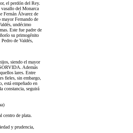
or, el perdón del Rey.
 vasallo del Monarca
 de Fernán Álvarez de
jo mayor Fernando de
 Valdés, undécimo
rmas. Este fue padre de
eñorío su primogénito
. Pedro de Valdés,
hijos, siendo el mayor
 CASORVIDA. Además
quellos lares. Entre
s fieles, sin embargo,
so, está empeñado en
la constancia, seguirá
na)
l centro de plata.
 piedad y prudencia,