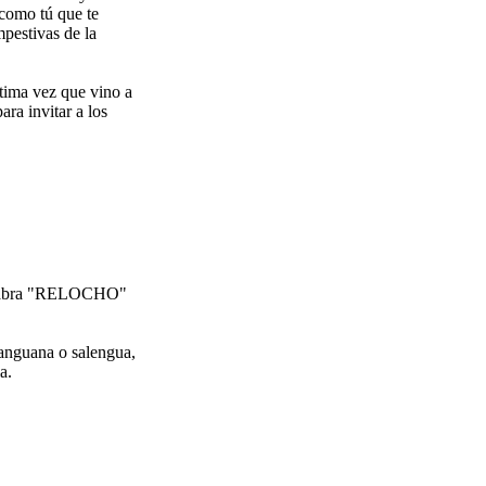
 como tú que te
mpestivas de la
tima vez que vino a
ra invitar a los
 palabra "RELOCHO"
alanguana o salengua,
a.