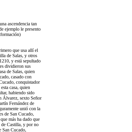
 una ascendencia tan
e ejemplo le presento
información)
imero que usa allí el
lla de Salas, y otros
1210, y está sepultado
s dividieron sus
casa de Salas, quien
ucado, casado con
n Cucado, conquistador
esta casa, quien
ltar, habiendo sido
án Álvarez, sexto Señor
artín Fernández de
eguramente unió con la
res de San Cucado,
la que más ha dado que
 de Castilla, y por no
 de San Cucado,