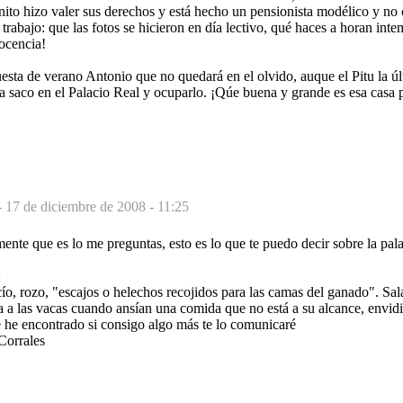
ito hizo valer sus derechos y está hecho un pensionista modélico y no
trabajo: que las fotos se hicieron en día lectivo, qué haces a horan inte
ocencia!
sta de verano Antonio que no quedará en el olvido, auque el Pitu la úl
a saco en el Palacio Real y ocuparlo. ¡Qúe buena y grande es esa casa pa
-
17 de diciembre de 2008 - 11:25
ente que es lo me preguntas, esto es lo que te puedo decir sobre la
:
rocío, rozo, "escajos o helechos recojidos para las camas del ganado". S
 a las vacas cuando ansían una comida que no está a su alcance, envidi
he encontrado si consigo algo más te lo comunicaré
Corrales