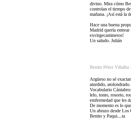
divino. Mira cómo Ben
controlan el tiempo de 
mañana. ¡Así está la d
Hace una buena propue
Madrid quería entrear 
exvirgecamineros!
Un saludo. Julián
Benito Pérez Villalba 
Argüeso no sé exactam
aturdido, atolondrado.
Vocabulario Cántabro
lelo, tonto, rosorio, 
emfermedad que les da
De momento es lo que 
Un abrazo desde Los 
Benito y Paqui....ta