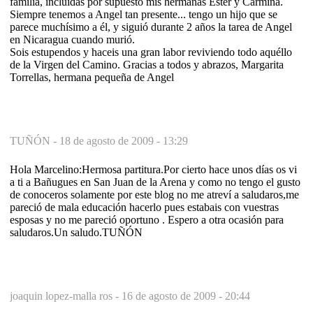
familia, incluidas por supuesto mis hermanas Ester y Carmina.
Siempre tenemos a Angel tan presente... tengo un hijo que se
parece muchísimo a él, y siguió durante 2 años la tarea de Angel
en Nicaragua cuando murió.
Sois estupendos y haceis una gran labor reviviendo todo aquéllo
de la Virgen del Camino. Gracias a todos y abrazos, Margarita
Torrellas, hermana pequeña de Angel
TUÑÓN -
18 de agosto de 2009 - 13:29
Hola Marcelino:Hermosa partitura.Por cierto hace unos días os vi
a ti a Bañugues en San Juan de la Arena y como no tengo el gusto
de conoceros solamente por este blog no me atreví a saludaros,me
pareció de mala educación hacerlo pues estabais con vuestras
esposas y no me pareció oportuno . Espero a otra ocasión para
saludaros.Un saludo.TUÑÓN
joaquin lopez-malla ros -
16 de agosto de 2009 - 20:44