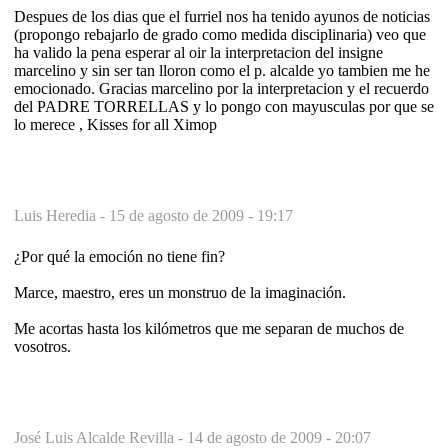
Despues de los dias que el furriel nos ha tenido ayunos de noticias
(propongo rebajarlo de grado como medida disciplinaria) veo que
ha valido la pena esperar al oir la interpretacion del insigne
marcelino y sin ser tan lloron como el p. alcalde yo tambien me he
emocionado. Gracias marcelino por la interpretacion y el recuerdo
del PADRE TORRELLAS y lo pongo con mayusculas por que se
lo merece , Kisses for all Ximop
Luis Heredia -
15 de agosto de 2009 - 19:17
¿Por qué la emoción no tiene fin?
Marce, maestro, eres un monstruo de la imaginación.
Me acortas hasta los kilómetros que me separan de muchos de
vosotros.
José Luis Alcalde Revilla -
14 de agosto de 2009 - 20:07