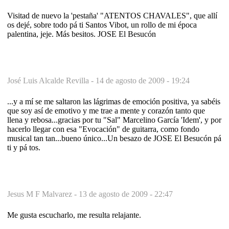
Visitad de nuevo la 'pestaña' "ATENTOS CHAVALES", que allí
os dejé, sobre todo pá ti Santos Vibot, un rollo de mi época
palentina, jeje. Más besitos. JOSE El Besucón
José Luis Alcalde Revilla -
14 de agosto de 2009 - 19:24
...y a mí se me saltaron las lágrimas de emoción positiva, ya sabéis
que soy así de emotivo y me trae a mente y corazón tanto que
llena y rebosa...gracias por tu "Sal" Marcelino García 'Idem', y por
hacerlo llegar con esa "Evocación" de guitarra, como fondo
musical tan tan...bueno único...Un besazo de JOSE El Besucón pá
ti y pá tos.
Jesus M F Malvarez -
13 de agosto de 2009 - 22:47
Me gusta escucharlo, me resulta relajante.