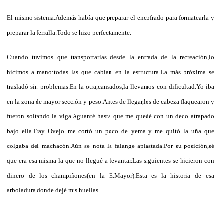
El mismo sistema.Además había que preparar el encofrado para formatearla y
preparar la ferralla.Todo se hizo perfectamente.
Cuando tuvimos que transportarlas desde la entrada de la recreación,lo
hicimos a mano:todas las que cabían en la estructura.La más próxima se
trasladó sin problemas.En la otra,cansados,la llevamos con dificultad.Yo iba
en la zona de mayor sección y peso.Antes de llegar,los de cabeza flaquearon y
fueron soltando la viga.Aguanté hasta que me quedé con un dedo atrapado
bajo ella.Fray Ovejo me cortó un poco de yema y me quitó la uña que
colgaba del machacón.Aún se nota la falange aplastada.Por su posición,sé
que era esa misma la que no llegué a levantar.Las siguientes se hicieron con
dinero de los champiñones(en la E.Mayor).Esta es la historia de esa
arboladura donde dejé mis huellas.