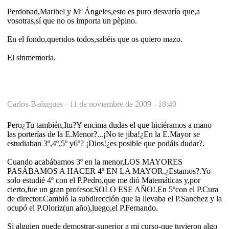
Perdonad,Maribel y Mª Ángeles,esto es puro desvarío que,a
vosotras,sí que no os importa un pèpino.
En el fondo,queridos todos,sabéis que os quiero mazo.
El sinmemoria.
Carlos-Bañugues -
11 de noviembre de 2009 - 18:40
Pero¿Tu también,Itu?Y encima dudas el que hiciéramos a mano
las porterías de la E.Menor?...¡No te jiba!¿En la E.Mayor se
estudiaban 3º,4º,5º y6º? ¡Dios!¿es posible que podáis dudar?.
Cuando acabábamos 3º en la menor,LOS MAYORES
PASÁBAMOS A HACER 4º EN LA MAYOR.¿Estamos?.Yo
solo estudié 4º con el P.Pedro,que me dió Matemáticas y,por
cierto,fue un gran profesor.SOLO ESE AÑO!.En 5ºcon el P.Cura
de director.Cambió la subdirección que la llevaba el P.Sanchez y la
ocupó el P.Oloriz(un año),luego,el P.Fernando.
Si alguien puede demostrar-superior a mi curso-que tuvieron algo