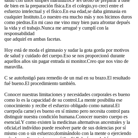
salud con unos simples martillazos.F les debió de preparar a base
de bien en la preparación física.En el colegio,yo crecí entre el
esfuerzo intelectual y el físico.En esa edad,se daba gimnasia en
cualquier Instituto.Lo nuestro era mucho más y nos hicimos duros
como piedras.En mi caso me vino muy bien para afrontar depués
la vida y el trabajo.Nunca me arrugué y cumplí con la
responsabilidad
que adquirí en ambas facetas.
Hoy está de moda el gimnasio y sudar la gota gorda por motivos
de salud y cuidado del cuerpo.Eso se nos proporcionó durante
aquellos años sin pagar entrada ni monitor.Creo que nos vino de
maravilla.
C se autofustigó para remedio de un mal en su brazo.El resultado
fué bueno.El procedimiento también.
Conocer nuestras limitaciones y necesidades corporales es bueno
como lo es la capacidad de su control.La mente posibilita ese
conocimiento y recibe el esfuerzo obligado como natural.El
cuerpo(la carne) es bueno en sí mismo pero necesita control para
distinguir nuestra condición humana.Conocer nuestro cuerpo es
esencial.Y como existen la medicinas alternativas ancestrales y la
oficial,el indivíduo puede resolver parte de sus dolencias por sí
mismo con o sin esfuerzo;dominándolo con la mente o ejerciendo