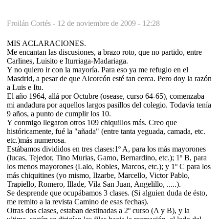
Froilán Cortés -
12 de noviembre de 2009 - 12:28
MIS ACLARACIONES.
Me encantan las discusiones, a brazo roto, que no partido, entre
Carlines, Luisito e Iturriaga-Madariaga.
Y no quiero ir con la mayoría. Para eso ya me refugio en el
Masdrid, a pesar de que Alcorcón esté tan cerca. Pero doy la razón
a Luis e Itu.
El año 1964, allá por Octubre (osease, curso 64-65), comenzaba
mi andadura por aquellos largos pasillos del colegio. Todavía tenía
9 años, a punto de cumplir los 10.
Y conmigo llegaron otros 109 chiquillos más. Creo que
históricamente, fué la "añada" (entre tanta yeguada, camada, etc.
etc.)más numerosa.
Estábamos divididos en tres clases:1º A, para los más mayorones
(lucas, Tejedor, Tino Murias, Gamo, Bernardino, etc.); 1º B, para
los menos mayorones (Lalo, Robles, Marcos, etc.); y 1º C para los
más chiquitines (yo mismo, Ilzarbe, Marcello, Victor Pablo,
Trapiello, Romero, Illade, Vila San Juan, Angelillo, .....).
Se desprende que ocupábamos 3 clases. (Si alguien duda de ésto,
me remito a la revista Camino de esas fechas).
Otras dos clases, estaban destinadas a 2º curso (A y B), y la