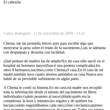
El cabezón.
Carlos-Bañugues -
12 de noviembre de 2009 - 13:21
Chema: me las prometía felices ayer para escribir algo que
mereciese la pena sobre el relato de tu nacimiento.Luis se adelanta
con desparpajo y desarma con facilidad.
¡Qué pedazo de madres las de antaño!En mi casa sólo nació en el
hospital mi hermano mayor(buscó una postura complicada).los
otros 8 hermanos,nacimos,como Chema,el casa.En el caso de mi
madre,también tuvo cuatro abortos atendidos en casa.Nunca nos
habló de su previsible sufrimiento en algún parto.
A Chema le contó su historia.En mi caso,mi madre nos recopiló
toda la información desde el minuto del nacimiento en libros
individuales:cuánto pesamos al nacer;dónde;quién era la
comadrona; la hora y minutos;los regalos y de quiénes los
hacían;cuánto engordábamos cada mes;cómo crecíamos;quienes
eran nuestros amigos;preferencias de juegos etc.Todos sus relatos