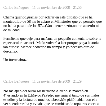
Carlos-Bañugues -
11 de noviembre de 2009 - 21:56
Chema querido,gracias por aclarar en este pifóstio que se ha
montado.Lo de 58 me lo aclaró el Ministro(es que yo pensaba que
no había pasado de los 57...)Van a tener razón,no me acuerdo ni
de mi edad.
Permíteme que deje para mañana un pequeño comentario sobre tu
espectacular nacencia.Me lo volveré a leer porque ¡vaya historia
tan curiosa!Merece dedicarle un tiempo y yo necesito otro de
descanso.
Un fuerte abrazo.
Carlos-Bañugues -
11 de noviembre de 2009 - 21:29
No me apeo del burro.Mi hermano Alfredo se marchó en
4º,estando en la E.Mayor.PaPedro me tenía al tanto de sus malos
estudios y la lectura de muchos tebeos.Me pidió hablar con él a
ver si enderezaba y evitaba que se cambiase de ropa tres veces al