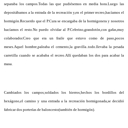
separaba los campos.Todas las que pudiésemos en media hora.Luego las
depositábamos a la entrada de la recreación y,en el primer recreo,hacíamos el
hormigón.Recuerdo que el P.Cura se encargaba de la hormigonera y nosotros
hacíamos el resto.No puedo olvidar al P.Ceferino,grandotón,con gafas,muy
colaborador.Creo que era un fraile que estuvo como de paso,pocos
meses.Aquel hombre,paleaba el cemento,la gravilla..todo.llevaba la pesada
carretilla cuando se acababa el recreo.Allí quedaban los dos para acabar la
masa.
Cambiados los campos;soldados los hierros;hechos los bordillos del
hexágono,el camino y una entrada a la recreación hormigonada,se decidió
fabricar dos porterías de baloncesto(también de hormigón).