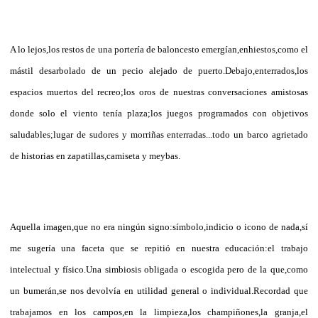
A lo lejos,los restos de una portería de baloncesto emergían,enhiestos,como el
mástil desarbolado de un pecio alejado de puerto.Debajo,enterrados,los
espacios muertos del recreo;los oros de nuestras conversaciones amistosas
donde solo el viento tenía plaza;los juegos programados con objetivos
saludables;lugar de sudores y morriñas enterradas...todo un barco agrietado
de historias en zapatillas,camiseta y meybas.
Aquella imagen,que no era ningún signo:símbolo,indicio o icono de nada,sí
me sugería una faceta que se repitió en nuestra educación:el trabajo
intelectual y físico.Una simbiosis obligada o escogida pero de la que,como
un bumerán,se nos devolvía en utilidad general o individual.Recordad que
trabajamos en los campos,en la limpieza,los champiñones,la granja,el