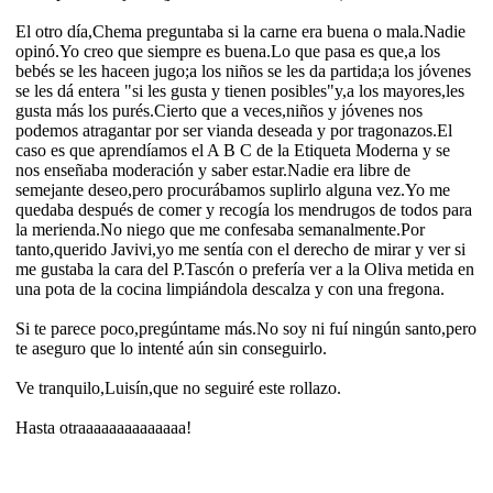
El otro día,Chema preguntaba si la carne era buena o mala.Nadie
opinó.Yo creo que siempre es buena.Lo que pasa es que,a los
bebés se les haceen jugo;a los niños se les da partida;a los jóvenes
se les dá entera "si les gusta y tienen posibles"y,a los mayores,les
gusta más los purés.Cierto que a veces,niños y jóvenes nos
podemos atragantar por ser vianda deseada y por tragonazos.El
caso es que aprendíamos el A B C de la Etiqueta Moderna y se
nos enseñaba moderación y saber estar.Nadie era libre de
semejante deseo,pero procurábamos suplirlo alguna vez.Yo me
quedaba después de comer y recogía los mendrugos de todos para
la merienda.No niego que me confesaba semanalmente.Por
tanto,querido Javivi,yo me sentía con el derecho de mirar y ver si
me gustaba la cara del P.Tascón o prefería ver a la Oliva metida en
una pota de la cocina limpiándola descalza y con una fregona.
Si te parece poco,pregúntame más.No soy ni fuí ningún santo,pero
te aseguro que lo intenté aún sin conseguirlo.
Ve tranquilo,Luisín,que no seguiré este rollazo.
Hasta otraaaaaaaaaaaaaa!