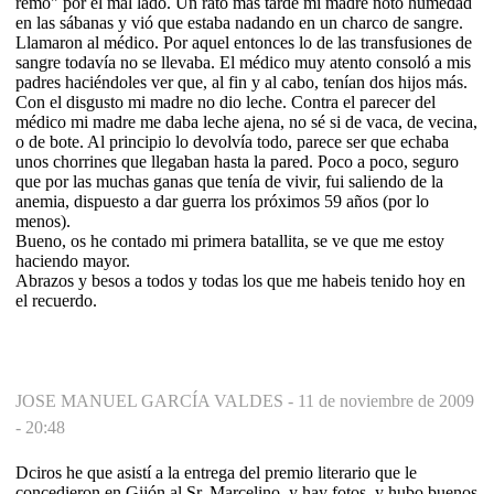
remo" por el mal lado. Un rato más tarde mi madre notó humedad
en las sábanas y vió que estaba nadando en un charco de sangre.
Llamaron al médico. Por aquel entonces lo de las transfusiones de
sangre todavía no se llevaba. El médico muy atento consoló a mis
padres haciéndoles ver que, al fin y al cabo, tenían dos hijos más.
Con el disgusto mi madre no dio leche. Contra el parecer del
médico mi madre me daba leche ajena, no sé si de vaca, de vecina,
o de bote. Al principio lo devolvía todo, parece ser que echaba
unos chorrines que llegaban hasta la pared. Poco a poco, seguro
que por las muchas ganas que tenía de vivir, fui saliendo de la
anemia, dispuesto a dar guerra los próximos 59 años (por lo
menos).
Bueno, os he contado mi primera batallita, se ve que me estoy
haciendo mayor.
Abrazos y besos a todos y todas los que me habeis tenido hoy en
el recuerdo.
JOSE MANUEL GARCÍA VALDES -
11 de noviembre de 2009
- 20:48
Dciros he que asistí a la entrega del premio literario que le
concedieron en Gijón al Sr. Marcelino, y hay fotos, y hubo buenos