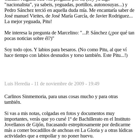
"nacionalista", ya sabeis, yeguadas, portillos, autonosuyas...) y
Pedro Sánchez terció en aquella duda mía. Me encantaría saber de
José manuel Vieites, de José María García, de Javier Rodriguez...
La mejor yeguada, Pitu!
Me interesa la pregunta de Marcelino: "...P. Sánchez (¿por qué tan
pocas noticias sobre él?)"
Soy todo ojos. Y labios para besaros. (No como Pitu, al que ví
hace tiempo con labios desnudos y torso también. Este Pitu...!)
Luis Heredia -
11 de noviembre de 2009 - 19:49
Carlinos Sinmemoria, para unas cosas mucho y para otras
también.
Si vas a mis notas, colgadas en fotos y documentos muy
importantes, verás que yo cursé 1º de Bachillerato en el Instituto
Jovellanos de Gijón, fracasando estrepitosamente por dedicarme
más a comer bocadillos de anchoas en La Gloria y a otras lúdicas
actividades que a empollar y no poner huevu.