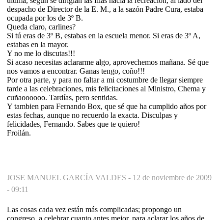
ultima, según se dirigían las filas hacia la recreación, al lado del
despacho de Director de la E. M., a la sazón Padre Cura, estaba
ocupada por los de 3º B.
Queda claro, carlines?
Si tú eras de 3º B, estabas en la escuela menor. Si eras de 3º A,
estabas en la mayor.
Y no me lo discutas!!!
Si acaso necesitas aclararme algo, aprovechemos mañana. Sé que
nos vamos a encontrar. Ganas tengo, coño!!!
Por otra parte, y para no faltar a mi costumbre de llegar siempre
tarde a las celebraciones, mis felicitaciones al Ministro, Chema y
cuñaoooooo. Tardías, pero sentidas.
Y tambien para Fernando Box, que sé que ha cumplido años por
estas fechas, aunque no recuerdo la exacta. Disculpas y
felicidades, Fernando. Sabes que te quiero!
Froilán.
JOSE MANUEL GARCÍA VALDES -
12 de noviembre de 2009
- 09:11
Las cosas cada vez están más complicadas; propongo un
congreso, a celebrar cuanto antes mejor, para aclarar los años de