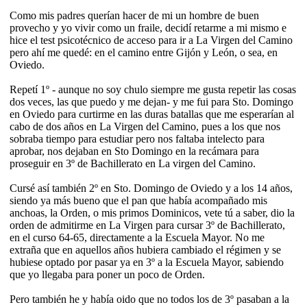
Como mis padres querían hacer de mi un hombre de buen
provecho y yo vivir como un fraile, decidí retarme a mi mismo e
hice el test psicotécnico de acceso para ir a La Virgen del Camino
pero ahí me quedé: en el camino entre Gijón y León, o sea, en
Oviedo.
Repetí 1º - aunque no soy chulo siempre me gusta repetir las cosas
dos veces, las que puedo y me dejan- y me fui para Sto. Domingo
en Oviedo para curtirme en las duras batallas que me esperarían al
cabo de dos años en La Virgen del Camino, pues a los que nos
sobraba tiempo para estudiar pero nos faltaba intelecto para
aprobar, nos dejaban en Sto Domingo en la recámara para
proseguir en 3º de Bachillerato en La virgen del Camino.
Cursé así también 2º en Sto. Domingo de Oviedo y a los 14 años,
siendo ya más bueno que el pan que había acompañado mis
anchoas, la Orden, o mis primos Dominicos, vete tú a saber, dio la
orden de admitirme en La Virgen para cursar 3º de Bachillerato,
en el curso 64-65, directamente a la Escuela Mayor. No me
extraña que en aquellos años hubiera cambiado el régimen y se
hubiese optado por pasar ya en 3º a la Escuela Mayor, sabiendo
que yo llegaba para poner un poco de Orden.
Pero también he y había oido que no todos los de 3º pasaban a la