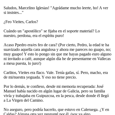
Saludos, Marcelino Iglesias! "Agrádame mucho leerte, ho! A ver
si insistes..."
¿Feo Vieites, Carlos?
Cuándo un "apostólico" se fijaba en el soporte material? Lo
nuestro, perdona, era el espíritu puro!
Acaso Ppedro era/es feo de cara? (Por cierto, Pedro, la edad te ha
suavizado aquella cara angulosa y ahora me pareces no guapo, no;
muy guapo! Y esto lo pongo sin que me hayas pagado euro alguno
ni invitado a café, aunque algún día he de presentarme en Vallecas
a mesa puesta, lo juro!)
Carlitos, Vieites era flaco. Vale. Tenía gafas, sí. Pero, macho, era
de mi/nuestra yeguada. Y eso no tiene precio.
Por lo demás, te confieso, desde mi memoria recuperada: José
Manuel había nacido en algún lugar de Galicia, pero su familia
vivía y trabajaba en Guipuzcoa, en la pesca, desde donde él llegó
a La Virgen del Camino.
No aseguro, pero podría hacerlo, que estuvo en Caleruega. ¿Y en
Caldas? Alguna otra vez pregunté por él, (soy ya algo