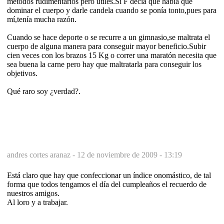
métodos rudimentarios pero útiles.Si F decía que había que
dominar el cuerpo y darle candela cuando se ponía tonto,pues para
mí,tenía mucha razón.
Cuando se hace deporte o se recurre a un gimnasio,se maltrata el
cuerpo de alguna manera para conseguir mayor beneficio.Subir
cien veces con los brazos 15 Kg o correr una maratón necesita que
sea buena la carne pero hay que maltratarla para conseguir los
objetivos.
Qué raro soy ¿verdad?.
andres cortes aranaz -
12 de noviembre de 2009 - 13:19
Está claro que hay que confeccionar un índice onomástico, de tal
forma que todos tengamos el día del cumpleaños el recuerdo de
nuestros amigos.
Al loro y a trabajar.