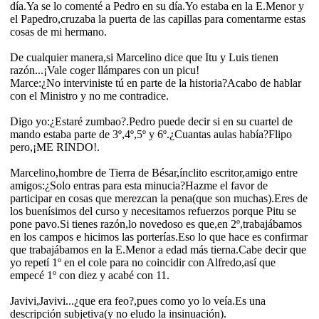
día.Ya se lo comenté a Pedro en su día.Yo estaba en la E.Menor y
el Papedro,cruzaba la puerta de las capillas para comentarme estas
cosas de mi hermano.
De cualquier manera,si Marcelino dice que Itu y Luis tienen
razón...¡Vale coger llámpares con un picu!
Marce:¿No interviniste tú en parte de la historia?Acabo de hablar
con el Ministro y no me contradice.
Digo yo:¿Estaré zumbao?.Pedro puede decir si en su cuartel de
mando estaba parte de 3º,4º,5º y 6º.¿Cuantas aulas había?Flipo
pero,¡ME RINDO!.
Marcelino,hombre de Tierra de Bésar,ínclito escritor,amigo entre
amigos:¿Solo entras para esta minucia?Hazme el favor de
participar en cosas que merezcan la pena(que son muchas).Eres de
los buenísimos del curso y necesitamos refuerzos porque Pitu se
pone pavo.Si tienes razón,lo novedoso es que,en 2º,trabajábamos
en los campos e hicimos las porterías.Eso lo que hace es confirmar
que trabajábamos en la E.Menor a edad más tierna.Cabe decir que
yo repetí 1º en el cole para no coincidir con Alfredo,así que
empecé 1º con diez y acabé con 11.
Javivi,Javivi...¿que era feo?,pues como yo lo veía.Es una
descripción subjetiva(y no eludo la insinuación).