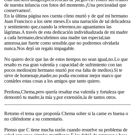
de nuestra infancia con fotos del momento.¡Una preciosidad que
conservamos!.
En la última página nos cuenta cómo murió y de qué mi hermano
Juan Francisco a los siete meses.Es una narración de tal delicadeza
y sentimiento que,cuando la releemos,no aguantamos las
lágrimas.A través de esta dedicación individualizada de mi madre
a cada hermano,descubrimos una madre tan especial,tan
amorosa,tan fuerte como sensible,que no podremos olvidarla
nunca.Nos dejó un regalo impagable.
No quiero decir que las de estos tiempos no sean igual,no.Lo que
resalto es esa gran valentía y capacidad de sufrimiento con tan
pocos medios(mi hermano murió por esa falta de medios).Si te
sirve de homenaje,madre,no podía encontrar mejor marco que
contárles estas cosas a los amigos que tanto quiero.
Perdona,Chema,pero quería resaltar esa valentía y fortaleza que
demostró tu madre,la mía y,por extensión,la de tantos otros.
______________________________________________________
Retomo el tema que proponía Chema sobre si la carne es buena o
no ciñéndome a su comentario.
Pienso que C tiene mucha razón cuando resuelve su problema de