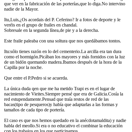
que ver en la fabricación de las porterías,que lo diga.No intervino
nadie de la Mayor.
Itu,Luis,¿Os acordais del P. Ceferino? Ir a fotos de deporte y le
veréis en el grupo de frailes en chandal.
Sobresale en la segunda línea,de pie y a la derecha.
Este fraile paleaba con una soltura que nos quedábamos tontos.
Itu:sólo tienes razón en lo del cementerio.La arcilla era tan dura
como el hormigón.Picában los mayores y más fornidos con la luz
de un bidón quemando madera.Ibamos después de la hora de la
Capilla por la noche.
Que entre el P.Pedro si se acuerda.
La única duda qen que me ha metido Trapi es en el lugar de
nacimiento de Vieites.Siempre pensé que era de Galicia.Cosía la
red estupendamente.Pensad que traía restos de red de las
bacas(tipo de pesqueros)y había que adaptarlas a las formas y
tamaños de cada tipo de portería.
El caso es que nos hemos quedado en la anécdotamaldita) y nadie
habla del meollo.Si era o no educativo el combinar la educación
con los trabajos en los que participamos.