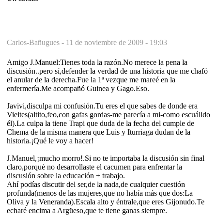
Carlos-Bañugues -
11 de noviembre de 2009 - 19:03
Amigo J.Manuel:Tienes toda la razón.No merece la pena la
discusión..pero sí,defender la verdad de una historia que me chafó
el anular de la derecha.Fue la 1ª vezque me mareé en la
enfermería.Me acompañó Guinea y Gago.Eso.
Javivi,disculpa mi confusión.Tu eres el que sabes de donde era
Vieites(altito,feo,con gafas gordas-me parecía a mi-como escuálido
él).La culpa la tiene Trapi que duda de la fecha del cumple de
Chema de la misma manera que Luis y Iturriaga dudan de la
historia.¡Qué le voy a hacer!
J.Manuel,¡mucho morro!.Si no te importaba la discusión sin final
claro,porqué no desarrollaste el cacumen para enfrentar la
discusión sobre la educación + trabajo.
Ahí podías discutir del ser,de la nada,de cualquier cuestión
profunda(menos de las mujeres,que no había más que dos:La
Oliva y la Veneranda).Escala alto y éntrale,que eres Gijonudo.Te
echaré encima a Argüeso,que te tiene ganas siempre.