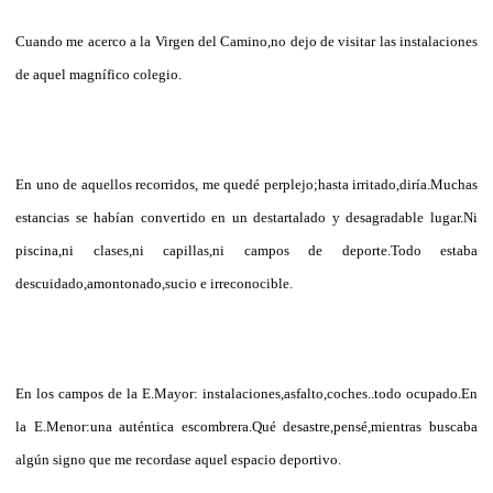
Cuando me acerco a la Virgen del Camino,no dejo de visitar las instalaciones
de aquel magnífico colegio.
En uno de aquellos recorridos, me quedé perplejo;hasta irritado,diría.Muchas
estancias se habían convertido en un destartalado y desagradable lugar.Ni
piscina,ni clases,ni capillas,ni campos de deporte.Todo estaba
descuidado,amontonado,sucio e irreconocible.
En los campos de la E.Mayor: instalaciones,asfalto,coches..todo ocupado.En
la E.Menor:una auténtica escombrera.Qué desastre,pensé,mientras buscaba
algún signo que me recordase aquel espacio deportivo.