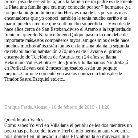
primer piso de ese edificio,toda la familia de mi padre es de Fuente
la Plata,una familia que era muy conocida,por ser 7 hermanos ,ya
no queda ninguno,tu hermano Hery es una de las personas más
encantadoras que yo conocí ,también le tenia mucho cariño a tu
madre,puedes creerme que sentí mucho su pérdida.....Vivo desde
hace años cerca de San Esteban,diviso el Aramo a la izquierda,de
frente mi querido Naranco,bueno Quique,paso a lo que debe de
importarte más,estos compañeros tuyos ,amigos mios desde hace
muchos,muchos años,están juntos en la misma planta,la segunda
de rehabilitación,habitación 270,uno es de Laviana el primer
encargado de Telefónica de Asturias con 24 años,se llama
Belarmino Vallés,el otro es de Quirós y lo llamamos Nin,trabajó
en Porlier,llevan casi 2 meses ingresados ,están un poquito
mejor.....Como te comenté yo casi los conozco a todos,desde
Tirador,Sastre,Ezequiel,etc,etc...
Enrique Frade.Alonso -
10 de febrero de 2010 - 14:20
Querido pitu Valdes.
Como sabes Yo viví en Villallana el peublu de les dos mentires un
poco mas pa baxo del tuyu,y Heri el mio hermanu aún vive en la
pola donde tien un negociu ,antas El y ahora la so muyer,asi que