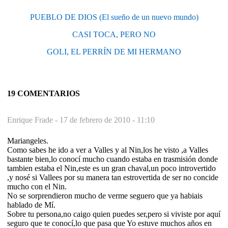
PUEBLO DE DIOS (El sueño de un nuevo mundo)
CASI TOCA, PERO NO
GOLI, EL PERRÍN DE MI HERMANO
19 COMENTARIOS
Enrique Frade -
17 de febrero de 2010 - 11:10
Mariangeles.
Como sabes he ido a ver a Valles y al Nin,los he visto ,a Valles
bastante bien,lo conocí mucho cuando estaba en trasmisión donde
tambien estaba el Nin,este es un gran chaval,un poco introvertido
,y nosé si Vallees por su manera tan estrovertida de ser no concide
mucho con el Nin.
No se sorprendieron mucho de verme seguero que ya habiais
hablado de Mí.
Sobre tu persona,no caigo quien puedes ser,pero si viviste por aquí
seguro que te conocí,lo que pasa que Yo estuve muchos años en