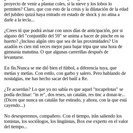
proyecto de venir a plantar coles, si la nieve y los lobos lo
permiten? Claro, que con esto de la crisis y la dilatación de la edad
del jubileo quizá haya entrado en estado de shock y no atina a
darle a la tecla...
¿Crees tú que podrá avisar con unos días de anticipación, por si
alguno del "conjuntillo del 59" se anima a hacer de pinche en su
huerto? ¿Incluso algún otro que sea de las proximidades? Un
azadón es cien mil veces mejor para bajar tripa que una hora de
gimnasia matutina. O que algunas carrerillas después de
levantarse.
En fín.Nunca se me dió bien el fútbol, a diferencia tuya, que
metías y metías. Con estilo, con garbo y salero. Pero hablando de
nostalgias, me has hecho sacar del baúl a Re.
¿Te acuerdas? Lo que yo no sabía es que aquel "tocapelotas" se
podía declinar: "in re", dos reses, un catalán, res tinc a donar-te...
(Dicen que nunca un catalán fue estirado, y ahora, con la que está
cayendo...)
No desesperemos, compañero. Con el tiempo, irán saliendo los
tomistas, los sociólogos, los lingüistas, Box ese experto en el valor
del tiempo...