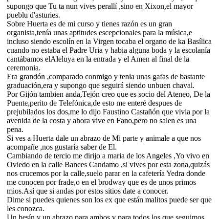
supongo que Tu ta nun vives perallí ,sino en Xixon,el mayor
pueblu d'asturies.
Sobre Huerta es de mi curso y tienes razón es un gran
organista,tenía unas aptitudes escepcionales para la música,e
incluso siendo escolín en la Virgen tocaba el organo de ka Basílica
cuando no estaba el Padre Uria y habia alguna boda y la escolanía
cantábamos elAleluya en la entrada y el Amen al final de la
ceremonia.
Era grandón ,comparado conmigo y tenia unas gafas de bastante
graduación,era y supongo que seguirá siendo unbuen chaval.
Por Gijón tambien anda,Tejón creo que es socio del Ateneo, De la
Puente,perito de Telefónica,de esto me enteré despues de
prejubilados los dos,me lo dijo Faustino Castañón que vivia por la
avenida de la costa y ahora vive en Fano,pero no salen es una
pena.
Si ves a Huerta dale un abrazo de Mi parte y animale a que nos
acompañe ,nos gustaría saber de El.
Cambiando de tercio me dirijo a maria de los Angeles ,Yo vivo en
Oviedo en la calle Bances Candamo ,si vives por esta zona,quizás
nos crucemos por la calle,suelo parar en la cafetería Yedra donde
me conocen por frade,o en el brodway que es de unos primos
mios.Así que si andas por estos sitios date a conocer.
Dime si puedes quienes son los ex que están malitos puede ser que
les conozca.
Un besín y un abrazo para ambos y para todos los que seguimos