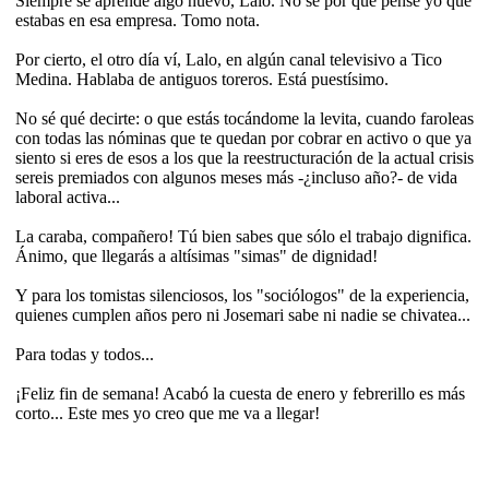
Siempre se aprende algo nuevo, Lalo. No sé por qué pensé yo que
estabas en esa empresa. Tomo nota.
Por cierto, el otro día ví, Lalo, en algún canal televisivo a Tico
Medina. Hablaba de antiguos toreros. Está puestísimo.
No sé qué decirte: o que estás tocándome la levita, cuando faroleas
con todas las nóminas que te quedan por cobrar en activo o que ya
siento si eres de esos a los que la reestructuración de la actual crisis
sereis premiados con algunos meses más -¿incluso año?- de vida
laboral activa...
La caraba, compañero! Tú bien sabes que sólo el trabajo dignifica.
Ánimo, que llegarás a altísimas "simas" de dignidad!
Y para los tomistas silenciosos, los "sociólogos" de la experiencia,
quienes cumplen años pero ni Josemari sabe ni nadie se chivatea...
Para todas y todos...
¡Feliz fin de semana! Acabó la cuesta de enero y febrerillo es más
corto... Este mes yo creo que me va a llegar!