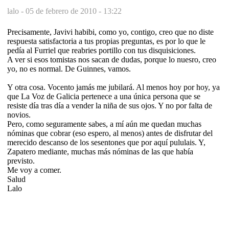
lalo -
05 de febrero de 2010 - 13:22
Precisamente, Javivi habibi, como yo, contigo, creo que no diste
respuesta satisfactoria a tus propias preguntas, es por lo que le
pedía al Furriel que reabries portillo con tus disquisiciones.
A ver si esos tomistas nos sacan de dudas, porque lo nuesro, creo
yo, no es normal. De Guinnes, vamos.
Y otra cosa. Vocento jamás me jubilará. Al menos hoy por hoy, ya
que La Voz de Galicia pertenece a una única persona que se
resiste día tras día a vender la niña de sus ojos. Y no por falta de
novios.
Pero, como seguramente sabes, a mí aún me quedan muchas
nóminas que cobrar (eso espero, al menos) antes de disfrutar del
merecido descanso de los sesentones que por aquí pululais. Y,
Zapatero mediante, muchas más nóminas de las que había
previsto.
Me voy a comer.
Salud
Lalo