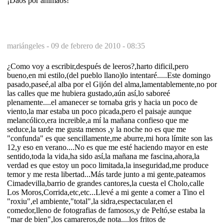
¡Daos por animaos!
mariángeles -
09 de febrero de 2010 - 08:35
¿Como voy a escribir,después de leeros?,harto dificil,pero
bueno,en mi estilo,(del pueblo llano)lo intentaré.....Este domingo
pasado,paseé,al alba por el Gijón del alma,lamentablemente,no por
las calles que me hubiera gustado,aún así,lo saboreé
plenamente....el amanecer se tornaba gris y hacia un poco de
viento,la mar estaba un poco picada,pero el paisaje aunque
melancólico,era increible,a mí la mañana confieso que me
seduce,la tarde me gusta menos ,y la noche no es que me
"confunda" es que sencillamente,me aburre,mi hora límite son las
12,y eso en verano....No es que me esté haciendo mayor en este
sentido,toda la vida,ha sido así,la mañana me fascina,ahora,la
verdad es que estoy un poco limitada,la inseguridad,me produce
temor y me resta libertad...Más tarde junto a mi gente,pateamos
Cimadevilla,barrio de grandes cantores,la cuesta el Cholo,calle
Los Moros,Corrida,etc,etc...Llevé a mi gente a comer a Tino el
"roxiu",el ambiente,"total",la sidra,espectacular,en el
comedor,lleno de fotografias de famosos,y de Peltó,se estaba la
"mar de bien",los camareros,de nota....los fritos de