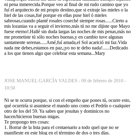
ni pena inmerecida.Porque veo al final de mi rudo camino que yo
fuí el arquitecto de mi propio destino,que si extraje las mieles o la
hiel de las cosas,fué porque en ellas puse hiel ó mieles
sabrosas,cuando planté rosales coseché siempre rosas......Cierto a
mis lozanias va a seguir el invierno,más tú no me dijiste que Mayo
fuese eterno!.Hallé sin duda largas las noches de mis penas,más no
me prometiste tú sólo noches buenas,y en cambio tuve algunas
santamente serenas.....Amé,fuí amada,el Sol acarició mi faz.Vida
nada me debes,estamos en paz,¡yo no te debo nada!......Dedicado
a los que tienen algo que celebrar esta semana...Mary
JOSE MANUEL GARCÍA VALDES -
09 de febrero de 2010 -
10:50
Ni se te ocurra porque, si con el empeño que pones tú, ocurre esto,
qué ocurriría si asumiese el mando uno como el Pedrín o cualquier
otro de los del 59. Ya sabes que jesuitas y dominicos no
hacen/hicieron buenas migas.
Te propongo tres cosas:
1. Borrar de la lista para el centaenario a todo quel que no se
manifieste en este blog en el térrmino de dos o tres días.