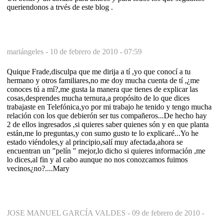
queriendonos a trvés de este blog .
mariángeles -
10 de febrero de 2010 - 07:59
Quique Frade,disculpa que me dirija a tí ,yo que conocí a tu
hermano y otros familiares,no me doy mucha cuenta de tí ,¿me
conoces tú a mí?,me gusta la manera que tienes de explicar las
cosas,desprendes mucha ternura,a propósito de lo que dices
trabajaste en Telefónica,yo por mi trabajo he tenido y tengo mucha
relación con los que debierón ser tus compañeros...De hecho hay
2 de ellos ingresados ,si quieres saber quienes són y en que planta
están,me lo preguntas,y con sumo gusto te lo explicaré...Yo he
estado viéndoles,y al principio,salí muy afectada,ahora se
encuentran un "pelín " mejor,lo dicho si quieres información ,me
lo dices,al fin y al cabo aunque no nos conozcamos fuimos
vecinos¿no?....Mary
JOSE MANUEL GARCÍA VALDES -
09 de febrero de 2010 -