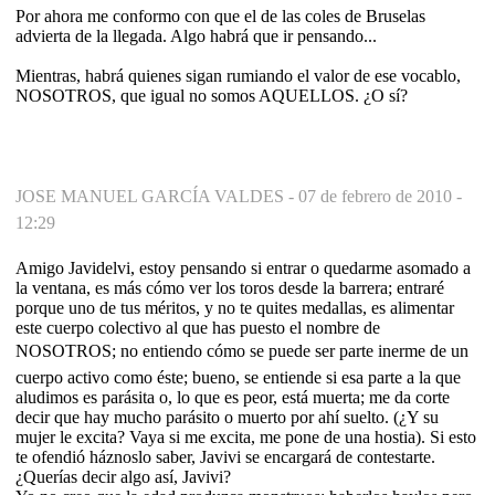
Por ahora me conformo con que el de las coles de Bruselas
advierta de la llegada. Algo habrá que ir pensando...
Mientras, habrá quienes sigan rumiando el valor de ese vocablo,
NOSOTROS, que igual no somos AQUELLOS. ¿O sí?
JOSE MANUEL GARCÍA VALDES -
07 de febrero de 2010 -
12:29
Amigo Javidelvi, estoy pensando si entrar o quedarme asomado a
la ventana, es más cómo ver los toros desde la barrera; entraré
porque uno de tus méritos, y no te quites medallas, es alimentar
este cuerpo colectivo al que has puesto el nombre de
NOSOTROS; no entiendo cómo se puede ser parte inerme de un
cuerpo activo como éste; bueno, se entiende si esa parte a la que
aludimos es parásita o, lo que es peor, está muerta; me da corte
decir que hay mucho parásito o muerto por ahí suelto. (¿Y su
mujer le excita? Vaya si me excita, me pone de una hostia). Si esto
te ofendió háznoslo saber, Javivi se encargará de contestarte.
¿Querías decir algo así, Javivi?