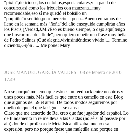
"pixin",deliciosos,los centollos,espectaculares,y la paella de
concurso,así como los frixuelos con manzana...muy
recomendable,eso sí me quedó el bolsillo un
"poquitín"resentido,pero mereció la pena...Bueno entramos de
lleno en la semana más "ñoña"del año,enseguida,cumplirán años
los Piscis,¿Verdad,J.M.?Eso es bueno siempre,lo dejo aquí,tengo
que buscar ruta de "finde",pero quiero repetir una frase muy bella
de Pedro Salinas.¡Qué alegría,vivir,sintiéndose vivido!.....Termino
diciendo,Gijón .....¡Me pone! Mary
JOSE MANUEL GARCÍA VALDES -
08 de febrero de 2010 -
17:49
No sé porqué me temo que esto es un feedback entre nosotros y
unos pocos más. Más fácil es que entre un camello en este Blog
que algunos del 59 et alteri. De todos modos seguiremos por
quello de que el que la sigue ... se cansa.
Claro que me acuerdo de Re, creo que fue jugador del español. Lo
de fundamento in re me lleva a las Caldas (no sé si tú pasaste por
allí) donde el profesor de Metafísica utilizaba mucho esa
expresión, pero no porque fuese una muletilla sino porque en