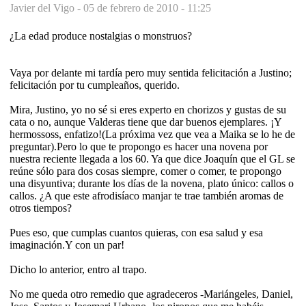
Javier del Vigo -
05 de febrero de 2010 - 11:25
¿La edad produce nostalgias o monstruos?
Vaya por delante mi tardía pero muy sentida felicitación a Justino;
felicitación por tu cumpleaños, querido.
Mira, Justino, yo no sé si eres experto en chorizos y gustas de su
cata o no, aunque Valderas tiene que dar buenos ejemplares. ¡Y
hermossoss, enfatizo!(La próxima vez que vea a Maika se lo he de
preguntar).Pero lo que te propongo es hacer una novena por
nuestra reciente llegada a los 60. Ya que dice Joaquín que el GL se
reúne sólo para dos cosas siempre, comer o comer, te propongo
una disyuntiva; durante los días de la novena, plato único: callos o
callos. ¿A que este afrodisíaco manjar te trae también aromas de
otros tiempos?
Pues eso, que cumplas cuantos quieras, con esa salud y esa
imaginación.Y con un par!
Dicho lo anterior, entro al trapo.
No me queda otro remedio que agradeceros -Mariángeles, Daniel,