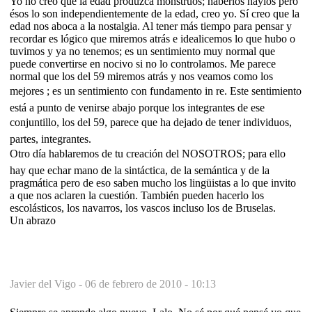
Yo no creo que la edad produzca monstruos; haberlos haylos pero
ésos lo son independientemente de la edad, creo yo. Sí creo que la
edad nos aboca a la nostalgia. Al tener más tiempo para pensar y
recordar es lógico que miremos atrás e idealicemos lo que hubo o
tuvimos y ya no tenemos; es un sentimiento muy normal que
puede convertirse en nocivo si no lo controlamos. Me parece
normal que los del 59 miremos atrás y nos veamos como los
mejores ; es un sentimiento con fundamento in re. Este sentimiento
está a punto de venirse abajo porque los integrantes de ese
conjuntillo, los del 59, parece que ha dejado de tener individuos,
partes, integrantes.
Otro día hablaremos de tu creación del NOSOTROS; para ello
hay que echar mano de la sintáctica, de la semántica y de la
pragmática pero de eso saben mucho los lingüistas a lo que invito
a que nos aclaren la cuestión. También pueden hacerlo los
escolásticos, los navarros, los vascos incluso los de Bruselas.
Un abrazo
Javier del Vigo -
06 de febrero de 2010 - 10:13