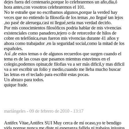
dejes fuera del centenario,porque lo celebraremos un año,dia,ó
hora antes,con vosotros celebraremos el 101.
No te estrañe que no escribamos algunos,porque la verded hay
veces que no entiendo la filosofía de los temas ,no llegué tan lejos
,no pasé de aleruega,casi ni llegué,seria mas verdad decirlo.
Por mis conocimientos filosóficos podria hablar de mis vivencias
existenciales como panadero,tejero o de retorcedor de hilos de
cobre en telefónica,esas fueron mis vivencias durante 41 años y
ahora como trabajador ,en la seguridad social,como la mitad de los
españoles.
Así ,de estos temas o de algunos recuerdos que surgen cuando el
tema es de las cosas que pasamos mientras estuvimos en el
colegio,podemos opinar,de filofias va a ser más dificil,y mas dificil
va a ser escribir un folio y medio,cuando me lleba mucho buscar
las letras en el teclado para escribir estas pocas.
Un abrazo para todos.
quique frade.
mariángeles -
09 de febrero de 2010 - 13:17
Antifex Vitae,Antifex SUI Muy cerca de mi ocaso,yo te bendigo
vida,porque nunca me diste ni esperanza fallida,ni trabajos injustos