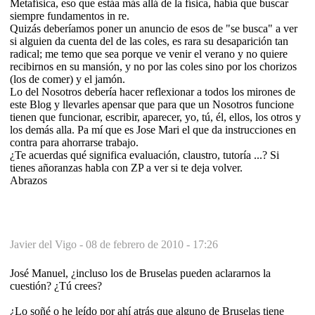
Metafísica, eso que estáa más allá de la física, había que buscar
siempre fundamentos in re.
Quizás deberíamos poner un anuncio de esos de "se busca" a ver
si alguien da cuenta del de las coles, es rara su desaparición tan
radical; me temo que sea porque ve venir el verano y no quiere
recibirnos en su mansión, y no por las coles sino por los chorizos
(los de comer) y el jamón.
Lo del Nosotros debería hacer reflexionar a todos los mirones de
este Blog y llevarles apensar que para que un Nosotros funcione
tienen que funcionar, escribir, aparecer, yo, tú, él, ellos, los otros y
los demás alla. Pa mí que es Jose Mari el que da instrucciones en
contra para ahorrarse trabajo.
¿Te acuerdas qué significa evaluación, claustro, tutoría ...? Si
tienes añoranzas habla con ZP a ver si te deja volver.
Abrazos
Javier del Vigo -
08 de febrero de 2010 - 17:26
José Manuel, ¿incluso los de Bruselas pueden aclararnos la
cuestión? ¿Tú crees?
¿Lo soñé o he leído por ahí atrás que alguno de Bruselas tiene