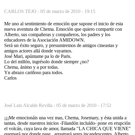
CARLOS TEJO -
05 de marzo de 2010 - 19:15
Me uno al sentimiento de emoción que supone el inicio de esta
nueva aventura de Chema. Emoción que quiero compartir con
Alberto, sus compañeras y compañeros, los padres y los
educadores de la Asociación AMIDOWN.
Será un éxito seguro, y presumiremos de amigos cineastas y
amigos actores allá donde vayamos.
José Mari, apúntame pa lo de Paris.
Lo del millón, ingrésolo donde siempre ¿no?
Chema, ánimo y a por todas.
Yn abrazo cariñoso para todos.
Carlos
José Luis Alcalde Revilla -
05 de marzo de 2010 - 17:52
¡¡¡Me emocionáis una vez mas, Chema, Josemary, y ésta unida a
tantas, desde nuestros inicios -Filandón incluído- pone en erupción
el volcán, cuya lava de amor, llamada "LA CHICA QUE VIENE"
quemará por donde pase...arrastrará seres incandescentes, Alberto