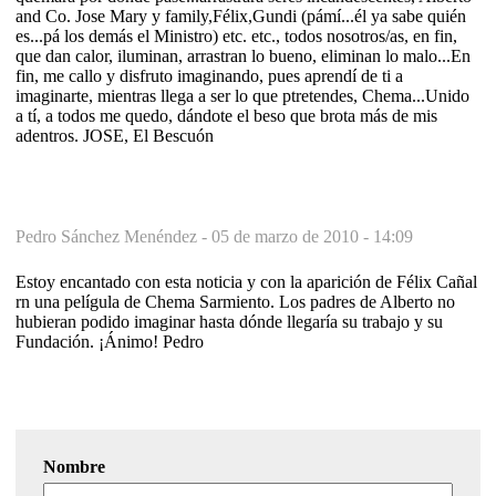
and Co. Jose Mary y family,Félix,Gundi (pámí...él ya sabe quién
es...pá los demás el Ministro) etc. etc., todos nosotros/as, en fin,
que dan calor, iluminan, arrastran lo bueno, eliminan lo malo...En
fin, me callo y disfruto imaginando, pues aprendí de ti a
imaginarte, mientras llega a ser lo que ptretendes, Chema...Unido
a tí, a todos me quedo, dándote el beso que brota más de mis
adentros. JOSE, El Bescuón
Pedro Sánchez Menéndez -
05 de marzo de 2010 - 14:09
Estoy encantado con esta noticia y con la aparición de Félix Cañal
rn una pelígula de Chema Sarmiento. Los padres de Alberto no
hubieran podido imaginar hasta dónde llegaría su trabajo y su
Fundación. ¡Ánimo! Pedro
Nombre