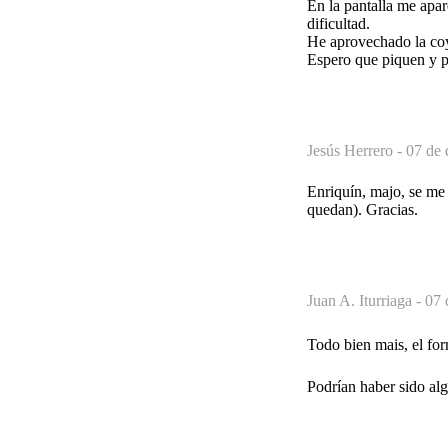
En la pantalla me apar
dificultad.
He aprovechado la coy
Espero que piquen y 
Jesús Herrero -
07 de 
Enriquín, majo, se me
quedan). Gracias.
Juan A. Iturriaga -
07 
Todo bien mais, el f
Podrían haber sido alg