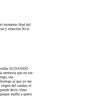
 el momento final del
esa y emoción.Ni lo
e torrellas SUDANDO
a la memoria que en ese
rego, ese
e Borrego al que yo me
 virgen del camino el
e puede decir cómo
 quique muñiz a quien