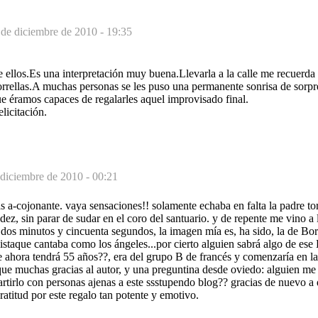
 de diciembre de 2010 - 19:35
 ellos.Es una interpretación muy buena.Llevarla a la calle me recuerda
rrellas.A muchas personas se les puso una permanente sonrisa de sorpr
e éramos capaces de regalarles aquel improvisado final.
elicitación.
 diciembre de 2010 - 00:21
ras a-cojonante. vaya sensaciones!! solamente echaba en falta la padr
dez, sin parar de sudar en el coro del santuario. y de repente me vino 
s dos minutos y cincuenta segundos, la imagen mía es, ha sido, la de Bor
olistaque cantaba como los ángeles...por cierto alguien sabrá algo de es
 ahora tendrá 55 años??, era del grupo B de francés y comenzaría en la
 que muchas gracias al autor, y una preguntina desde oviedo: alguien m
rtirlo con personas ajenas a este ssstupendo blog?? gracias de nuevo a
atitud por este regalo tan potente y emotivo.