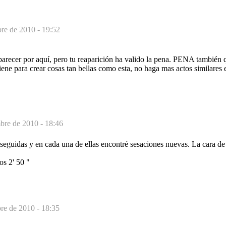
re de 2010 - 19:52
parecer por aquí, pero tu reaparición ha valido la pena. PENA también
tiene para crear cosas tan bellas como esta, no haga mas actos similares
bre de 2010 - 18:46
seguidas y en cada una de ellas encontré sesaciones nuevas. La cara de 
os 2' 50 "
re de 2010 - 18:35