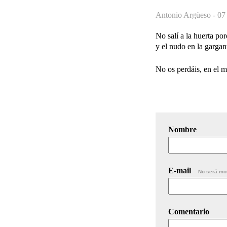
Antonio Argüeso -
07
No salí a la huerta po
y el nudo en la gargant
No os perdáis, en el m
Nombre
E-mail
No será mo
Comentario