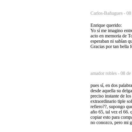
Carlos-Bañugues -
08
Enrique querido:
Yo sí me imagino entre
acto en memoria de To
esperaban ni sabían qu
Gracias por tan bella f
amador robles -
08 de
pues sí, en dos palab
desde aquella su delga
preciso instante de lo
extraordinario tiple s
refiero??, supongo que
año 65, tal vez el 66.
copiar esto para compa
no conozco, pero mi gr