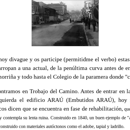
oy divague y os participe (permitidme el verbo) esta
rropan a una actual, de la penúltima curva antes de en
orriña y todo hasta el Colegio de la paramera donde "c
ontramos en Trobajo del Camino. Antes de entrar en 
zquierda el edificio ARAÚ (Embutidos ARAÚ), hoy 
cos dicen que se encuentra en fase de rehabilitación,
que
 y contempla su lenta ruina.
Construido en 1840, un buen ejemplo de "a
construido con materiales autóctonos como el adobe, tapial y ladrillo.