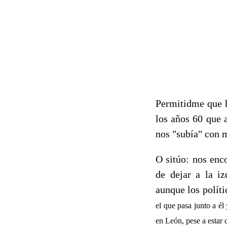
Permitidme que h
los años 60 que a
nos "subía" con m
O sitúo: nos enc
de dejar a la i
aunque los políti
el que pasa junto a él
en León, pese a estar 