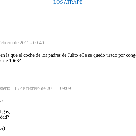
LOS ATRAPÉ
febrero de 2011 - 09:46
 en la que el coche de los padres de Julito eCe se quedó tirado por con
es de 1963?
sterio -
15 de febrero de 2011 - 09:09
as,
igas,
idad?
os)