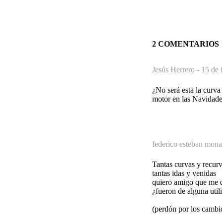
2 COMENTARIOS
Jesús Herrero -
15 de 
¿No será esta la curva
motor en las Navidad
federico esteban mona
Tantas curvas y recurv
tantas idas y venidas
quiero amigo que me d
¿fueron de alguna util
(perdón por los cambi