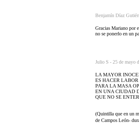
Benjamín Díaz Gutiér
Gracias Mariano por e
no se ponerlo en un pa
Julio S -
25 de mayo d
LA MAYOR INOC
ES HACER LABO
PARA LA MASA O
EN UNA CIUDAD 
QUE NO SE ENTER
(Quintilla que en u
de Campos León- duran