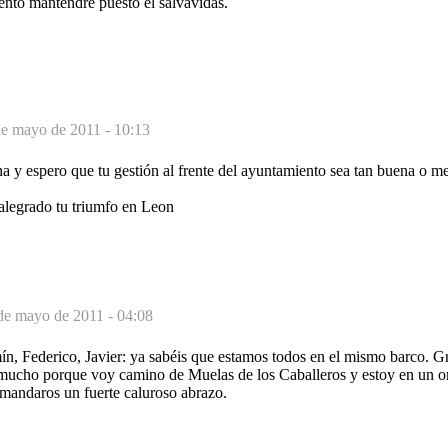
nto mantendré puesto el salvavidas.
de mayo de 2011 - 10:13
a y espero que tu gestión al frente del ayuntamiento sea tan buena o m
legrado tu triumfo en Leon
de mayo de 2011 - 04:08
ín, Federico, Javier: ya sabéis que estamos todos en el mismo barco. G
mucho porque voy camino de Muelas de los Caballeros y estoy en un o
 mandaros un fuerte caluroso abrazo.