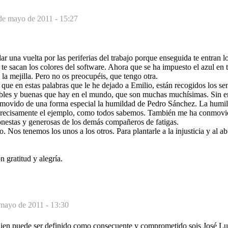
de mayo de 2011 - 15:27
r una vuelta por las periferias del trabajo porque enseguida te entran lo
te sacan los colores del software. Ahora que se ha impuesto el azul en
 la mejilla. Pero no os preocupéis, que tengo otra.
que en estas palabras que le he dejado a Emilio, están recogidos los sen
obles y buenas que hay en el mundo, que son muchas muchísimas. Sin 
movido de una forma especial la humildad de Pedro Sánchez. La humil
 precisamente el ejemplo, como todos sabemos. También me ha conmov
honestas y generosas de los demás compañeros de fatigas.
. Nos tenemos los unos a los otros. Para plantarle a la injusticia y al ab
 gratitud y alegría.
mayo de 2011 - 13:30
uien puede ser definido como consecuente y comprometido sois José Lu