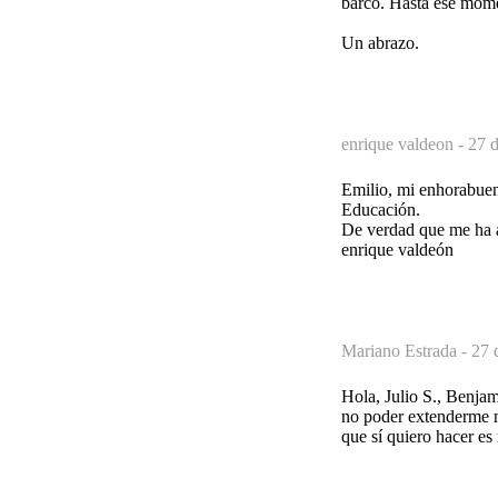
barco. Hasta ese mome
Un abrazo.
enrique valdeon -
27 
Emilio, mi enhorabuen
Educación.
De verdad que me ha a
enrique valdeón
Mariano Estrada -
27 
Hola, Julio S., Benjam
no poder extenderme 
que sí quiero hacer es