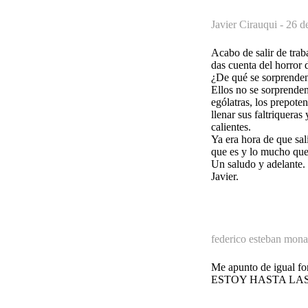
Javier Cirauqui -
26 d
Acabo de salir de trab
das cuenta del horror d
¿De qué se sorprende
Ellos no se sorprenden 
ególatras, los prepoten
llenar sus faltriqueras
calientes.
Ya era hora de que sa
que es y lo mucho que 
Un saludo y adelante.
Javier.
federico esteban mona
Me apunto de igual for
ESTOY HASTA LAS