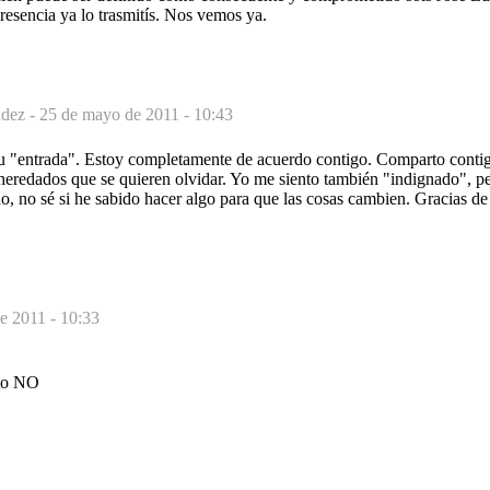
resencia ya lo trasmitís. Nos vemos ya.
dez -
25 de mayo de 2011 - 10:43
tu "entrada". Estoy completamente de acuerdo contigo. Comparto conti
sheredados que se quieren olvidar. Yo me siento también "indignado", pe
do, no sé si he sabido hacer algo para que las cosas cambien. Gracias 
e 2011 - 10:33
ito NO