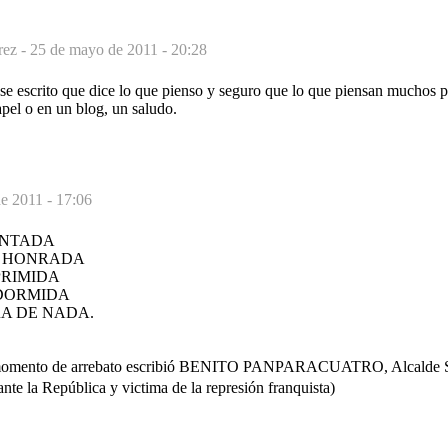
rez -
25 de mayo de 2011 - 20:28
se escrito que dice lo que pienso y seguro que lo que piensan muchos 
pel o en un blog, un saludo.
e 2011 - 17:06
ENTADA
R HONRADA
PRIMIDA
DORMIDA
A DE NADA.
n momento de arrebato escribió BENITO PANPARACUATRO, Alcalde So
te la República y victima de la represión franquista)