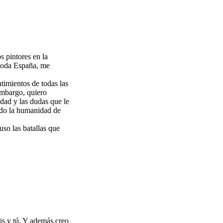
s pintores en la
 toda España, me
timientos de todas las
embargo, quiero
dad y las dudas que le
ido la humanidad de
uso las batallas que
is y tú. Y además creo