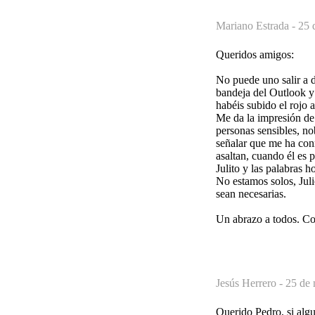
Mariano Estrada -
25 
Queridos amigos:
No puede uno salir a da
bandeja del Outlook y 
habéis subido el rojo a
Me da la impresión de 
personas sensibles, n
señalar que me ha con
asaltan, cuando él es
Julito y las palabras 
No estamos solos, Julio
sean necesarias.
Un abrazo a todos. Con
Jesús Herrero -
25 de 
Querido Pedro, si alg