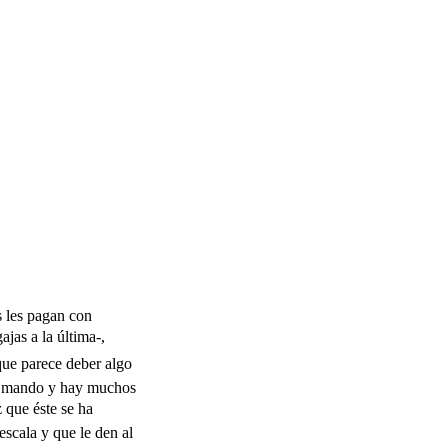
s les pagan con
ajas a la última-,
 que parece deber algo
 de mando y hay muchos
z que éste se ha
scala y que le den al