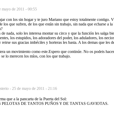
e mayo de 2011 - 00:55
ajar con los sin hogar y te juro Mariano que estoy totalmente contigo. Vi
e los que sufren, de los que están sin trabajo, sin nada que echarse a la
n?
de nada, solo les interesa montar su circo y que la función les salga bie
entes, los estupidos, los adoradores del poder, los aduladores, los necio
 y reirse sus gracias imbéciles y horteras les basta. A los demas que les
liera un movimiento como este.Espero que continúe. No os podeis hacer 
se lo merecen los míos, con los que trabajo.
sterio -
25 de mayo de 2011 - 21:16
ma que a la pancarta de la Puerta del Sol:
 PELOTAS DE TANTOS PUÑOS Y DE TANTAS GAVIOTAS.