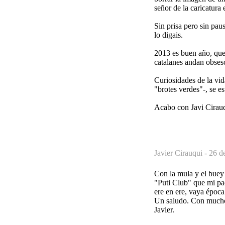
señor de la caricatura
Sin prisa pero sin pau
lo digais.
2013 es buen año, que 
catalanes andan obseso
Curiosidades de la vid
"brotes verdes"-, se e
Acabo con Javi Cirauq
Javier Cirauqui -
26 d
Con la mula y el buey 
"Puti Club" que mi pad
ere en ere, vaya época
Un saludo. Con mucho
Javier.