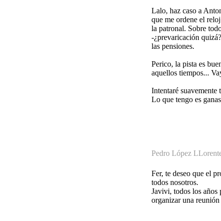
Lalo, haz caso a Anton
que me ordene el relo
la patronal. Sobre tod
-¿prevaricación quizá
las pensiones.
Perico, la pista es bu
aquellos tiempos... Vay
Intentaré suavemente t
Lo que tengo es ganas
Pedro López LLorent
Fer, te deseo que el p
todos nosotros.
Javivi, todos los años 
organizar una reunión