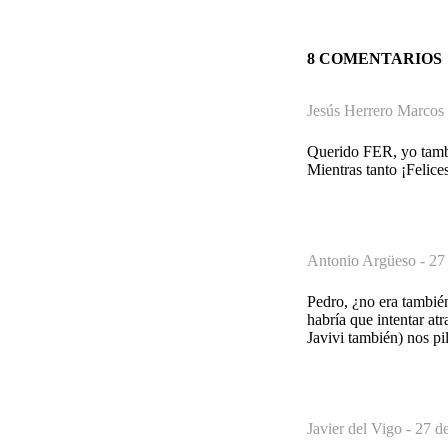
8 COMENTARIOS
Jesús Herrero Marcos
Querido FER, yo tambi
Mientras tanto ¡Felic
Antonio Argüeso -
27
Pedro, ¿no era también
habría que intentar at
Javivi también) nos pi
Javier del Vigo -
27 d