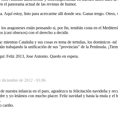
 en el panorama actual de las revistas de humor.
sa. Aquí estoy, listo para acercarme allí donde sea. Ganas tengo. Otros
los aragoneses están pensando si, por fin, tendrán costa en el Mediter
s (casi obsexos) con el derecho a decidir.
a: mientras Cataluña y sus cosas es tema de tertulias, los dominicos -tal
stán trabajando la unificación de sus "provincias" de la Península. ¡Tie
ui: Feliz 2013, Jose Antonio. Quedo en espera.
e diciembre de 2012 - 01:06
de nuestra infancia en el paro, agradezco tu felicitación navideña y recu
re y yo leiámos con mucho placer. Feliz navidad y hasta la mula y el b
.
 cariño.