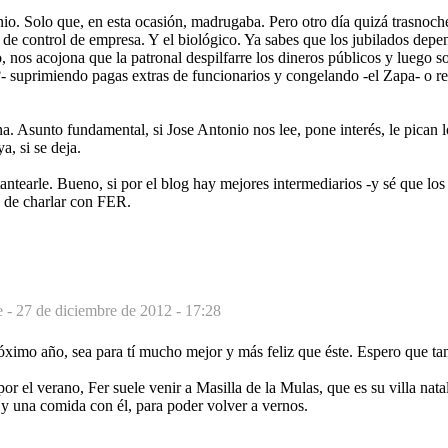
io. Solo que, en esta ocasión, madrugaba. Pero otro día quizá trasnoch
j de control de empresa. Y el biológico. Ya sabes que los jubilados de
o, nos acojona que la patronal despilfarre los dineros públicos y luego s
?- suprimiendo pagas extras de funcionarios y congelando -el Zapa- o r
ena. Asunto fundamental, si Jose Antonio nos lee, pone interés, le pican 
a, si se deja.
antearle. Bueno, si por el blog hay mejores intermediarios -y sé que los
 de charlar con FER.
e -
27 de diciembre de 2012 - 17:28
róximo año, sea para tí mucho mejor y más feliz que éste. Espero que ta
por el verano, Fer suele venir a Masilla de la Mulas, que es su villa nata
 y una comida con él, para poder volver a vernos.