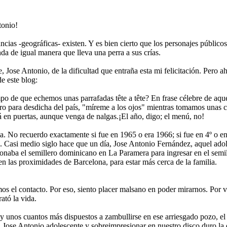
tonio!
ancias -geográficas- existen. Y es bien cierto que los personajes público
da de igual manera que lleva una perra a sus crías.
 Jose Antonio, de la dificultad que entraña esta mi felicitación. Pero ahí
e este blog:
po de que echemos unas parrafadas tête a tête? En frase célebre de aque
ro para desdicha del país, "míreme a los ojos" mientras tomamos unas
á en puertas, aunque venga de nalgas.¡El año, digo; el menú, no!
a. No recuerdo exactamente si fue en 1965 o era 1966; si fue en 4º o e
 Casi medio siglo hace que un día, Jose Antonio Fernández, aquel adole
donaba el semillero dominicano en La Paramera para ingresar en el semi
n las proximidades de Barcelona, para estar más cerca de la familia.
mos el contacto. Por eso, siento placer malsano en poder mirarnos. Por
ató la vida.
y unos cuantos más dispuestos a zambullirse en ese arriesgado pozo, el
n Jose Antonio adolescente y sobreimpresionar en nuestro disco duro l