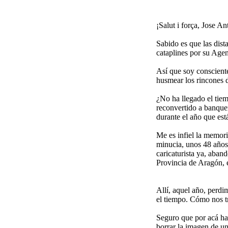
¡Salut i força, Jose An
Sabido es que las dist
cataplines por su Agen
Así que soy consciente,
husmear los rincones d
¿No ha llegado el tiem
reconvertido a banque
durante el año que est
Me es infiel la memori
minucia, unos 48 años.
caricaturista ya, aban
Provincia de Aragón, e
Allí, aquel año, perdi
el tiempo. Cómo nos tr
Seguro que por acá ha
borrar la imagen de u