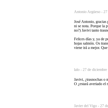
Antonio Argüeso -
27
José Antonio, gracias p
ni se nota. Porque la 
no?) Javivi tanto tra
Felices días y, ya de 
hojas salmón. Os trans
viene irá a mejor. Que
lalo -
27 de diciembre
Javivi, ¿trasnochas o
O ¿estará averiado el r
Javier del Vigo -
27 d