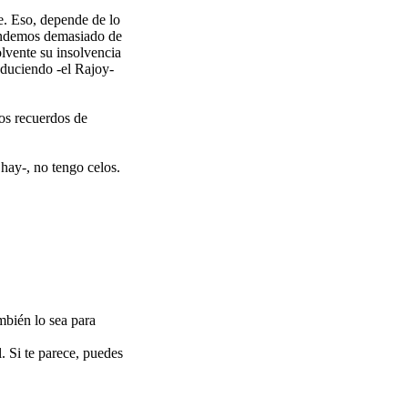
e. Eso, depende de lo
pendemos demasiado de
olvente su insolvencia
educiendo -el Rajoy-
los recuerdos de
 hay-, no tengo celos.
mbién lo sea para
l. Si te parece, puedes