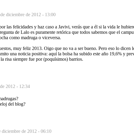
 de diciembre de 2012 - 13:00
or las felicidades y haz caso a Javivi, verás que a él si la vida le hubie
pregunta de Lalo es puramente retórica que todos sabemos que el campur
snocha como madruga o viceversa.
puestos, muy feliz 2013. Oigo que no va a ser bueno. Pero eso lo dicen l
mito una noticia positiva: aquí la bolsa ha subido este año 19,6% y pre
 la risa siempre fue por (poquísimos) barrios.
 de 2012 - 12:34
 madrugas?
eloj del blog?
e diciembre de 2012 - 06:10