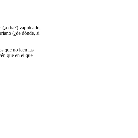
re (¿o ha?) vapuleado,
riano (¿de dónde, si
os que no leen las
vén que en el que