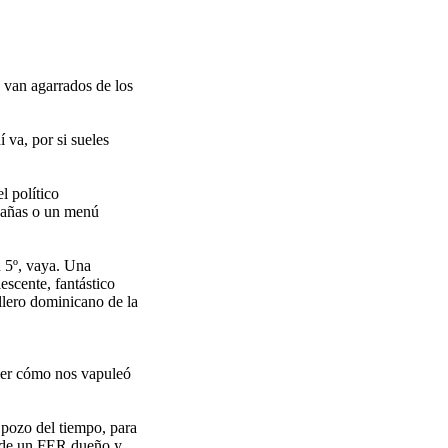
s van agarrados de los
 va, por si sueles
l político
 cañas o un menú
n 5º, vaya. Una
scente, fantástico
llero dominicano de la
 ver cómo nos vapuleó
 pozo del tiempo, para
a de un FER dueño y