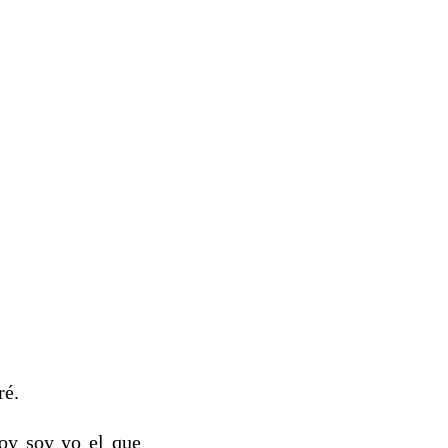
ré.
hoy soy yo el que