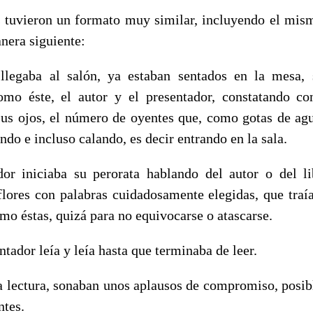
 tuvieron un formato muy similar, incluyendo el mism
anera siguiente:
legaba al salón, ya estaban sentados en la mesa, 
omo éste, el autor y el presentador, constatando co
sus ojos, el número de oyentes que, como gotas de agu
do e incluso calando, es decir entrando en la sala.
dor iniciaba su perorata hablando del autor o del l
lores con palabras cuidadosamente elegidas, que traía
omo éstas, quizá para no equivocarse o atascarse.
ntador leía y leía hasta que terminaba de leer.
a lectura, sonaban unos aplausos de compromiso, posib
ntes.