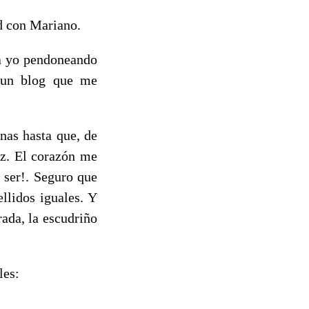
d con Mariano.
ba yo pendoneando
n un blog que me
nas hasta que, de
ez. El corazón me
 ser!. Seguro que
llidos iguales. Y
ada, la escudriño
les: