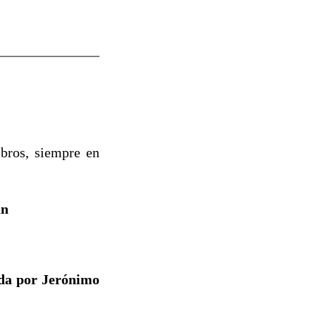
ibros, siempre en
án
ada por Jerónimo