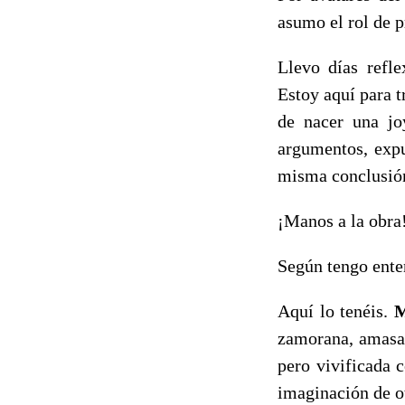
asumo el rol de p
Llevo días refl
Estoy aquí para t
de nacer una jo
argumentos, expu
misma conclusió
¡Manos a la obra
Según tengo enten
Aquí lo tenéis.
M
zamorana, amasad
pero vivificada c
imaginación de ot