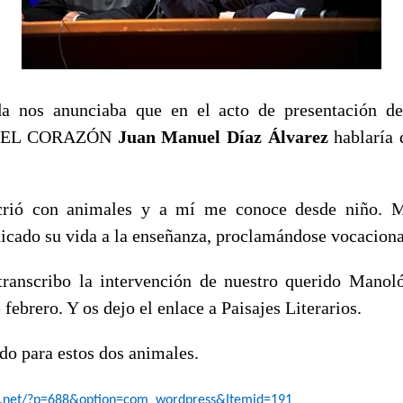
da nos anunciaba que en el acto de presentación de
 EL CORAZÓN
Juan Manuel Díaz Álvarez
hablaría 
crió con animales y a mí me conoce desde niño. M
edicado su vida a la enseñanza, proclamándose vocacion
transcribo la intervención de nuestro querido Manol
 febrero. Y os dejo el enlace a Paisajes Literarios.
do para estos dos animales.
a.net/?p=688&option=com_wordpress&Itemid=191