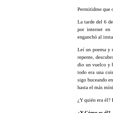
Permitidme que o
La tarde del 6 d
por internet en
enganchó al insta
Leí un poema y m
repente, descubr
dio un vuelco y 
todo era una coi
sigo buceando en
hasta el más míni
¿Y quién era él? 
¿Y Cómo es él?