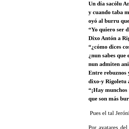
Un día sacólu A
y cuando taba 
oyó al burru que
“Yo quiero ser 
Dixo Antón a Ri
“¿cómo dices cos
¿nun sabes que 
nun admiten an
Entre rebuznos 
dixo-y Rigoletu 
“¡Hay munchos 
que son más bur
Pues el tal Jeró
Por avatares del