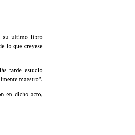
 su último libro
de lo que creyese
ás tarde estudió
almente maestro".
ón en dicho acto,