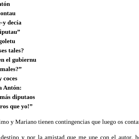
ntón
montau
-y decía
diputau”
goletu
es tales?
en el gubiernu
imales?”
y coces
a Antón:
más diputaos
ros que yo!”
nimo y Mariano tienen contingencias que luego os conta
 destino y por la amistad que me une con el autor, 