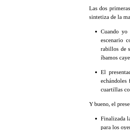
Las dos primeras
sintetiza de la m
Cuando yo l
escenario c
rabillos de 
íbamos cayen
El presenta
echándoles f
cuartillas c
Y bueno, el prese
Finalizada l
para los oye