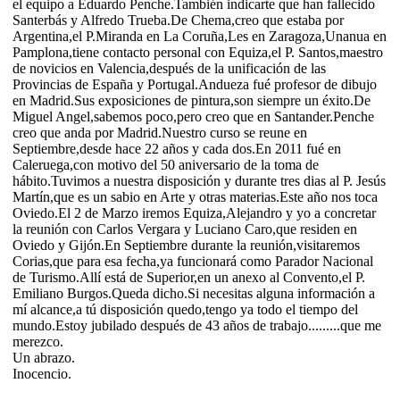
el equipo a Eduardo Penche.También indicarte que han fallecido
Santerbás y Alfredo Trueba.De Chema,creo que estaba por
Argentina,el P.Miranda en La Coruña,Les en Zaragoza,Unanua en
Pamplona,tiene contacto personal con Equiza,el P. Santos,maestro
de novicios en Valencia,después de la unificación de las
Provincias de España y Portugal.Andueza fué profesor de dibujo
en Madrid.Sus exposiciones de pintura,son siempre un éxito.De
Miguel Angel,sabemos poco,pero creo que en Santander.Penche
creo que anda por Madrid.Nuestro curso se reune en
Septiembre,desde hace 22 años y cada dos.En 2011 fué en
Caleruega,con motivo del 50 aniversario de la toma de
hábito.Tuvimos a nuestra disposición y durante tres dias al P. Jesús
Martín,que es un sabio en Arte y otras materias.Este año nos toca
Oviedo.El 2 de Marzo iremos Equiza,Alejandro y yo a concretar
la reunión con Carlos Vergara y Luciano Caro,que residen en
Oviedo y Gijón.En Septiembre durante la reunión,visitaremos
Corias,que para esa fecha,ya funcionará como Parador Nacional
de Turismo.Allí está de Superior,en un anexo al Convento,el P.
Emiliano Burgos.Queda dicho.Si necesitas alguna información a
mí alcance,a tú disposición quedo,tengo ya todo el tiempo del
mundo.Estoy jubilado después de 43 años de trabajo.........que me
merezco.
Un abrazo.
Inocencio.