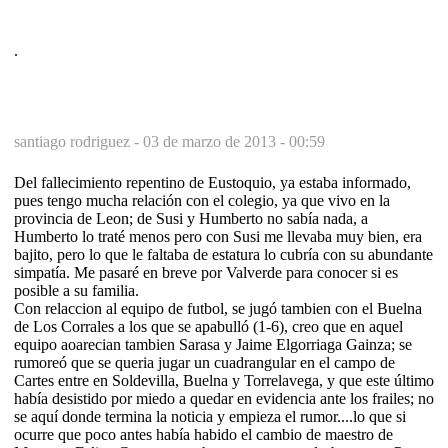
.
santiago rodriguez -
03 de marzo de 2013 - 00:59
Del fallecimiento repentino de Eustoquio, ya estaba informado,
pues tengo mucha relación con el colegio, ya que vivo en la
provincia de Leon; de Susi y Humberto no sabía nada, a
Humberto lo traté menos pero con Susi me llevaba muy bien, era
bajito, pero lo que le faltaba de estatura lo cubría con su abundante
simpatía. Me pasaré en breve por Valverde para conocer si es
posible a su familia.
Con relaccion al equipo de futbol, se jugó tambien con el Buelna
de Los Corrales a los que se apabulló (1-6), creo que en aquel
equipo aoarecian tambien Sarasa y Jaime Elgorriaga Gainza; se
rumoreó que se queria jugar un cuadrangular en el campo de
Cartes entre en Soldevilla, Buelna y Torrelavega, y que este último
había desistido por miedo a quedar en evidencia ante los frailes; no
se aquí donde termina la noticia y empieza el rumor....lo que si
ocurre que poco antes había habido el cambio de maestro de