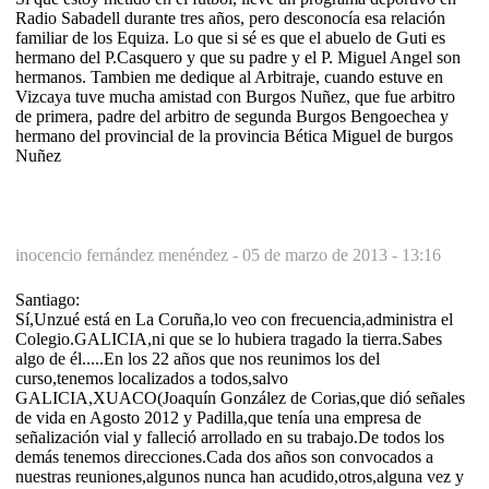
Radio Sabadell durante tres años, pero desconocía esa relación
familiar de los Equiza. Lo que si sé es que el abuelo de Guti es
hermano del P.Casquero y que su padre y el P. Miguel Angel son
hermanos. Tambien me dedique al Arbitraje, cuando estuve en
Vizcaya tuve mucha amistad con Burgos Nuñez, que fue arbitro
de primera, padre del arbitro de segunda Burgos Bengoechea y
hermano del provincial de la provincia Bética Miguel de burgos
Nuñez
inocencio fernández menéndez -
05 de marzo de 2013 - 13:16
Santiago:
Sí,Unzué está en La Coruña,lo veo con frecuencia,administra el
Colegio.GALICIA,ni que se lo hubiera tragado la tierra.Sabes
algo de él.....En los 22 años que nos reunimos los del
curso,tenemos localizados a todos,salvo
GALICIA,XUACO(Joaquín González de Corias,que dió señales
de vida en Agosto 2012 y Padilla,que tenía una empresa de
señalización vial y falleció arrollado en su trabajo.De todos los
demás tenemos direcciones.Cada dos años son convocados a
nuestras reuniones,algunos nunca han acudido,otros,alguna vez y