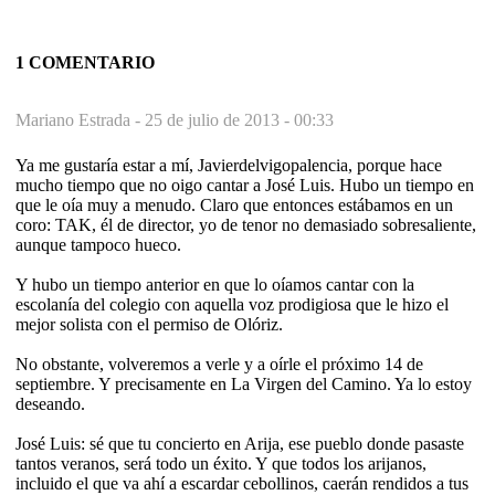
1 COMENTARIO
Mariano Estrada -
25 de julio de 2013 - 00:33
Ya me gustaría estar a mí, Javierdelvigopalencia, porque hace
mucho tiempo que no oigo cantar a José Luis. Hubo un tiempo en
que le oía muy a menudo. Claro que entonces estábamos en un
coro: TAK, él de director, yo de tenor no demasiado sobresaliente,
aunque tampoco hueco.
Y hubo un tiempo anterior en que lo oíamos cantar con la
escolanía del colegio con aquella voz prodigiosa que le hizo el
mejor solista con el permiso de Olóriz.
No obstante, volveremos a verle y a oírle el próximo 14 de
septiembre. Y precisamente en La Virgen del Camino. Ya lo estoy
deseando.
José Luis: sé que tu concierto en Arija, ese pueblo donde pasaste
tantos veranos, será todo un éxito. Y que todos los arijanos,
incluido el que va ahí a escardar cebollinos, caerán rendidos a tus