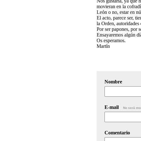
Nos gustaría, ya que 
movieran en la cofrad
León o no, estar en n
El acto, parece ser, ti
la Orden, autoridades c
Por ser papones, por 
Ensayaremos algún día
Os esperamos.
Martín
Nombre
E-mail
No será mo
Comentario