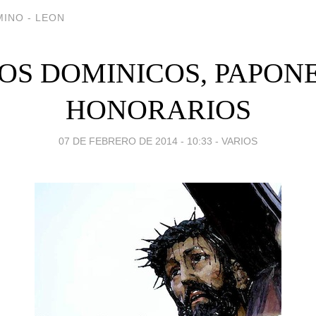
INO - LEON
OS DOMINICOS, PAPON
HONORARIOS
07 DE FEBRERO DE 2014 - 10:33
-
VARIOS