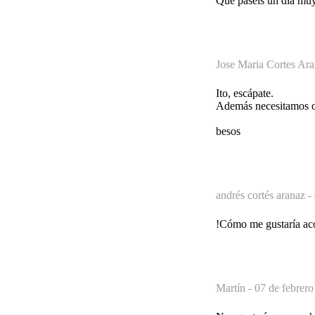
Que paseis un día muy
Jose Maria Cortes Ar
Ito, escápate.
Además necesitamos o
besos
andrés cortés aranaz -
!Cómo me gustaría ac
Martín -
07 de febrero