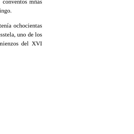
os conventos mñás
ingo.
tenía ochocientas
sstela, uno de los
omienzos del XVI