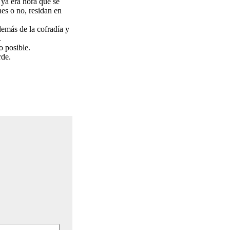
ya era hora que se
es o no, residan en
además de la cofradía y
.
o posible.
rde.