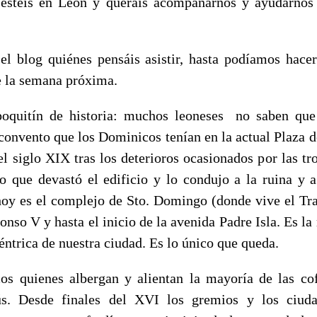
 estéis en León y queráis acompañarnos y ayudarnos 
el blog quiénes pensáis asistir, hasta podíamos hace
e la semana próxima.
oquitín de historia: muchos leoneses no saben que 
 convento que los Dominicos tenían en la actual Plaza 
el siglo XIX tras los deterioros ocasionados por las tr
o que devastó el edificio y lo condujo a la ruina y a
oy es el complejo de Sto. Domingo (donde vive el Trap
fonso V y hasta el inicio de la avenida Padre Isla. Es l
éntrica de nuestra ciudad. Es lo único que queda.
s quienes albergan y alientan la mayoría de las co
s. Desde finales del XVI los gremios y los ciuda