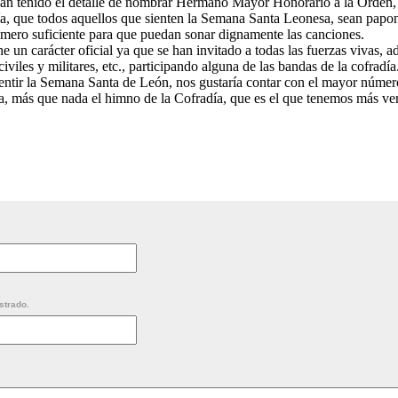
han tenido el detalle de nombrar Hermano Mayor Honorario a la Orden, 
ía, que todos aquellos que sienten la Semana Santa Leonesa, sean papon
úmero suficiente para que puedan sonar dignamente las canciones.
ene un carácter oficial ya que se han invitado a todas las fuerzas vivas, 
iviles y militares, etc., participando alguna de las bandas de la cofradía
sentir la Semana Santa de León, nos gustaría contar con el mayor númer
, más que nada el himno de la Cofradía, que es el que tenemos más ve
strado.