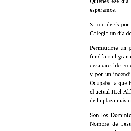
Quienes ese día
esperamos.
Si me decís por 
Colegio un día d
Permitidme un p
fundó en el gran
desaparecido en 
y por un incendi
Ocupaba la que h
el actual Htel Al
de la plaza más c
Son los Dominico
Nombre de Jesú