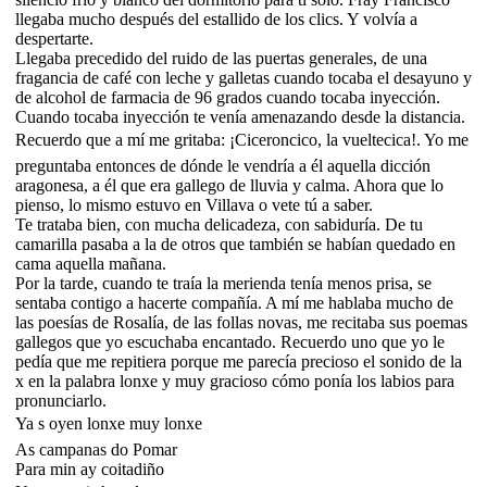
llegaba mucho después del estallido de los clics. Y volvía a
despertarte.
Llegaba precedido del ruido de las puertas generales, de una
fragancia de café con leche y galletas cuando tocaba el desayuno y
de alcohol de farmacia de 96 grados cuando tocaba inyección.
Cuando tocaba inyección te venía amenazando desde la distancia.
Recuerdo que a mí me gritaba: ¡Ciceroncico, la vueltecica!. Yo me
preguntaba entonces de dónde le vendría a él aquella dicción
aragonesa, a él que era gallego de lluvia y calma. Ahora que lo
pienso, lo mismo estuvo en Villava o vete tú a saber.
Te trataba bien, con mucha delicadeza, con sabiduría. De tu
camarilla pasaba a la de otros que también se habían quedado en
cama aquella mañana.
Por la tarde, cuando te traía la merienda tenía menos prisa, se
sentaba contigo a hacerte compañía. A mí me hablaba mucho de
las poesías de Rosalía, de las follas novas, me recitaba sus poemas
gallegos que yo escuchaba encantado. Recuerdo uno que yo le
pedía que me repitiera porque me parecía precioso el sonido de la
x en la palabra lonxe y muy gracioso cómo ponía los labios para
pronunciarlo.
Ya s oyen lonxe muy lonxe
As campanas do Pomar
Para min ay coitadiño