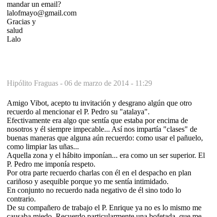
mandar un email?
lalofmayo@gmail.com
Gracias y
salud
Lalo
Hipólito Fraguas -
06 de marzo de 2014 - 11:29
Amigo Vibot, acepto tu invitación y desgrano algún que otro
recuerdo al mencionar el P. Pedro su "atalaya".
Efectivamente era algo que sentía que estaba por encima de
nosotros y él siempre impecable... Así nos impartía "clases" de
buenas maneras que alguna aún recuerdo: como usar el pañuelo,
como limpiar las uñas...
Aquella zona y el hábito imponían... era como un ser superior. El
P. Pedro me imponía respeto.
Por otra parte recuerdo charlas con él en el despacho en plan
cariñoso y asequible porque yo me sentía intimidado.
En conjunto no recuerdo nada negativo de él sino todo lo
contrario.
De su compañero de trabajo el P. Enrique ya no es lo mismo me
causaba miedo. Recuerdo particularmente una bofetada, que me