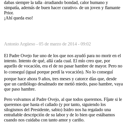
dabas siempre la talla -irradiando bondad, calor humano y
simpatía, además de buen hacer curativo- de un joven y flamante
Prior.
¡Ahí queda eso!
Antonio Argüeso -
05 de marzo de 2014 - 09:02
El Padre Ovejo fue uno de los que nos ayudó para no morir en el
intento. Intento de qué, allá cada cual. El mío creo que, por
aquello de vocación, era el de no pasar hambre de mayor. Pero no
lo conseguí (igual porque perdí la vocación). No lo conseguí
porque hace ahora 9 años, tres meses y catorce días que, desde
que un cardiólogo desalmado me metió miedo, paso hambre, vaya
que paso hambre.
Pero volvamos al Padre Ovejo, al que todos queremos. Fíjate si le
queremos que hasta el callado (y por tanto, siguiendo los
silogismos del Presidente, sabio) Isidro nos ha regalado una
entrañable descripción de su labor y de lo bien que estábamos
cuando nos cuidaba con tanto amor y cariño.