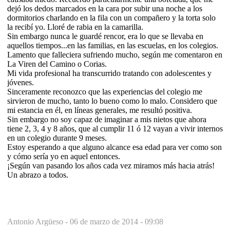
dejó los dedos marcados en la cara por subir una noche a los
dormitorios charlando en la fila con un compañero y la torta solo
la recibí yo. Lloré de rabia en la camarilla.
Sin embargo nunca le guardé rencor, era lo que se llevaba en
aquellos tiempos...en las familias, en las escuelas, en los colegios.
Lamento que falleciera sufriendo mucho, según me comentaron en
La Viren del Camino o Corias.
Mi vida profesional ha transcurrido tratando con adolescentes y
jóvenes.
Sinceramente reconozco que las experiencias del colegio me
sirvieron de mucho, tanto lo bueno como lo malo. Considero que
mi estancia en él, en líneas generales, me resultó positiva.
Sin embargo no soy capaz de imaginar a mis nietos que ahora
tiene 2, 3, 4 y 8 años, que al cumplir 11 ó 12 vayan a vivir internos
en un colegio durante 9 meses.
Estoy esperando a que alguno alcance esa edad para ver como son
y cómo sería yo en aquel entonces.
¡Según van pasando los años cada vez miramos más hacia atrás!
Un abrazo a todos.
Antonio Argüeso -
06 de marzo de 2014 - 09:08