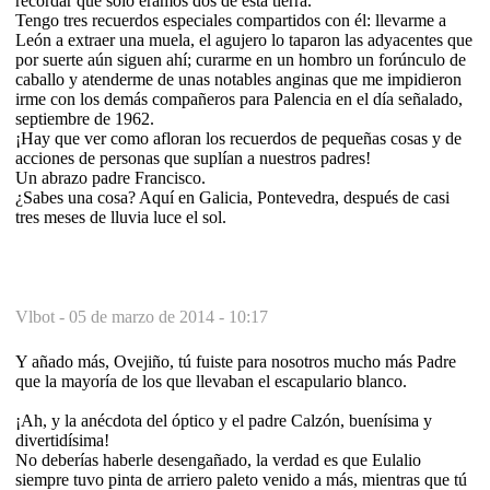
recordar que solo éramos dos de esta tierra.
Tengo tres recuerdos especiales compartidos con él: llevarme a
León a extraer una muela, el agujero lo taparon las adyacentes que
por suerte aún siguen ahí; curarme en un hombro un forúnculo de
caballo y atenderme de unas notables anginas que me impidieron
irme con los demás compañeros para Palencia en el día señalado,
septiembre de 1962.
¡Hay que ver como afloran los recuerdos de pequeñas cosas y de
acciones de personas que suplían a nuestros padres!
Un abrazo padre Francisco.
¿Sabes una cosa? Aquí en Galicia, Pontevedra, después de casi
tres meses de lluvia luce el sol.
Vlbot -
05 de marzo de 2014 - 10:17
Y añado más, Ovejiño, tú fuiste para nosotros mucho más Padre
que la mayoría de los que llevaban el escapulario blanco.
¡Ah, y la anécdota del óptico y el padre Calzón, buenísima y
divertidísima!
No deberías haberle desengañado, la verdad es que Eulalio
siempre tuvo pinta de arriero paleto venido a más, mientras que tú