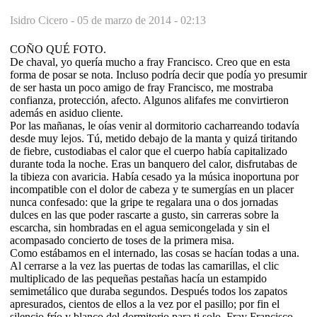
Isidro Cicero -
05 de marzo de 2014 - 02:13
COÑO QUÉ FOTO.
De chaval, yo quería mucho a fray Francisco. Creo que en esta
forma de posar se nota. Incluso podría decir que podía yo presumir
de ser hasta un poco amigo de fray Francisco, me mostraba
confianza, protección, afecto. Algunos alifafes me convirtieron
además en asiduo cliente.
Por las mañanas, le oías venir al dormitorio cacharreando todavía
desde muy lejos. Tú, metido debajo de la manta y quizá tiritando
de fiebre, custodiabas el calor que el cuerpo había capitalizado
durante toda la noche. Eras un banquero del calor, disfrutabas de
la tibieza con avaricia. Había cesado ya la música inoportuna por
incompatible con el dolor de cabeza y te sumergías en un placer
nunca confesado: que la gripe te regalara una o dos jornadas
dulces en las que poder rascarte a gusto, sin carreras sobre la
escarcha, sin hombradas en el agua semicongelada y sin el
acompasado concierto de toses de la primera misa.
Como estábamos en el internado, las cosas se hacían todas a una.
Al cerrarse a la vez las puertas de todas las camarillas, el clic
multiplicado de las pequeñas pestañas hacía un estampido
semimetálico que duraba segundos. Después todos los zapatos
apresurados, cientos de ellos a la vez por el pasillo; por fin el
silencio frío y blanco del dormitorio para ti solo. Fray Francisco