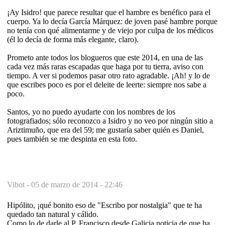
¡Ay Isidro! que parece resultar que el hambre es benéfico para el
cuerpo. Ya lo decía García Márquez: de joven pasé hambre porque
no tenía con qué alimentarme y de viejo por culpa de los médicos
(él lo decía de forma más elegante, claro).
Prometo ante todos los blogueros que este 2014, en una de las
cada vez más raras escapadas que haga por tu tierra, aviso con
tiempo. A ver si podemos pasar otro rato agradable. ¡Ah! y lo de
que escribes poco es por el deleite de leerte: siempre nos sabe a
poco.
Santos, yo no puedo ayudarte con los nombres de los
fotografiados; sólo reconozco a Isidro y no veo por ningún sitio a
Ariztimuño, que era del 59; me gustaría saber quién es Daniel,
pues también se me despinta en esta foto.
Vibot -
05 de marzo de 2014 - 22:46
Hipólito, ¡qué bonito eso de "Escribo por nostalgia" que te ha
quedado tan natural y cálido.
Como lo de darle al P. Francisco desde Galicia noticia de que ha