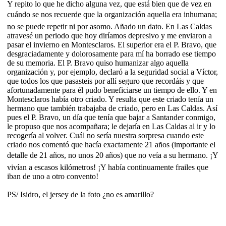
Y repito lo que he dicho alguna vez, que está bien que de vez en
cuándo se nos recuerde que la organización aquella era inhumana;
no se puede repetir ni por asomo. Añado un dato. En Las Caldas
atravesé un periodo que hoy diríamos depresivo y me enviaron a
pasar el invierno en Montesclaros. El superior era el P. Bravo, que
desgraciadamente y dolorosamente para mí ha borrado ese tiempo
de su memoria. El P. Bravo quiso humanizar algo aquella
organización y, por ejemplo, declaró a la seguridad social a Víctor,
que todos los que pasasteis por allí seguro que recordáis y que
afortunadamente para él pudo beneficiarse un tiempo de ello. Y en
Montesclaros había otro criado. Y resulta que este criado tenía un
hermano que también trabajaba de criado, pero en Las Caldas. Así
pues el P. Bravo, un día que tenía que bajar a Santander conmigo,
le propuso que nos acompañara; le dejaría en Las Caldas al ir y lo
recogería al volver. Cuál no sería nuestra sorpresa cuando este
criado nos comentó que hacía exactamente 21 años (importante el
detalle de 21 años, no unos 20 años) que no veía a su hermano. ¡Y
vivían a escasos kilómetros! ¡Y había continuamente frailes que
iban de uno a otro convento!
PS/ Isidro, el jersey de la foto ¿no es amarillo?