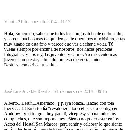
Vibot -
21 de marzo de 2014 - 11:17
Hola, Supermán, sabes que todos los amigos del cole de tu padre,
y somos muchos más de quinientos, te queremos muchísimo, estás
muy guapo en esta foto y parece que vas a echar a volar. Tú
vuelas siempre por encima de nosotros, nos haces preciosas
fotografías, y nos regalas juventud y cariño. Yo me siento más
joven cuando estoy a tu lado, por eso me gusta tanto.
Besines, como dice tu padre.
José Luis Alcalde Revilla -
21 de marzo de 2014 - 09:15
Alberto...Bertín...Albertazo...¡¡¡vaya fotaza...lanzao con tola
fuerzaaaa!!! En este día "revalorizo" todo el pasado contigo en
Amidown y lo traigo a hoy para tí, vicepresy y para todos tus
compinches, que son importantes...Siento no poder estar en los
Actos del Hostal San Marcos, para sentir y celebrar lo que siento
aquí y desde aquí...pero te lo envío de todo corazón con besos de