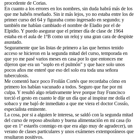
procedente de Corias.
En cuanto a los errores en los nombres, sin duda habrá más de los
que me habéis reseñado. Sin ir más lejos, yo no estaba entre los de
primer curso del 64 y figuraba como ingresado en segundo; y
también me habían cambiado el nombre de Eladio por el de
Elpidio. Y puedo asegurar que el primer día de clase de 1964
estaba en el aula de 1ºB como un reloj y una gran cara de despiste
asustado.
Seguramente que las listas de primero a las que hemos tenido
acceso se hicieron en la segunda mitad del curso, temporada en
que yo me pasé varios meses en casa por lo que entonces me
dijeron que era un "soplo en el pulmón" y que hace solo unos
pocos años me enteré que eso del solo era toda una señora
tuberculosis.
Me comentó hace poco Froilán Cortés que recordaba cómo en
primero los habían vacunado a todos. Seguro que fue por mi
culpa. Y resultó algo relativamente leve porque fray Francisco
torció el gesto en cuanto le dije un día que al inspirar me dolía el
sobaco y me bajó de inmediato a que me viera el doctor Cossío,
especialista eminente.
La cosa, por si a alguien le interesa, se saldó con la segunda mitad
del curso de reposo absoluto y buena alimentación en mi casa (lo
que en 1º estaréis conmigo en que era algo muy de agradecer), un
verano de clases particulares y unos exámenes extemporáneos que
resultaron positivos.