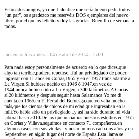
Estimados amigos, ya que Lalo dice que sería bueno pedir todos
"un par", os agradezco me reservéis DOS ejemplares del nuevo
libro, por el que os felicito y doy las gracias. Buen fin de semana a
todos.
inocencio fdez.mdez. -
04 de abril de 2014 - 15:00
Para nada estoy personalmente de acuerdo en lo que dices,que
algo tan terrible,pudiera repetirse...fuí un privilegiado de poder
ingresar con 11 años en Corias,1955 y en el 1957 transladarme a
La Virgen.Si hubiese nacido en 1946 ó 1947,en vez de
1944,nunca hubiese ido a La Virgen,a 300 kilómetros.A Corias
sí,20 kilómetros,y después seguir hasta Salamanca.Yo me dí
cuenta,en 1965,en El Ferral del Bernesga,que yo valía mucho
más,que los cientos de chicos de mi edad que ingresaban en la
mili.Yo había sido un privilegiado...y así ha sido durante mí vida
laboral hasta 2010.De los que iniciamos nuestros estudios en 1955
en Corias y Villava,seguimos en contacto 71 compañeros,en
algunos casos con sus viudas...y nos reunimos cada dos años y en
Septiembre, en algún lugar del norte de España.Esta llama se