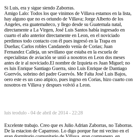
Si Luis, era y sigue siendo Zaborras.
Amigo Lalo: Todos los que vinimos de Villava estamos en la lista,
hay alguno que no es oriundo de Villava; Jorge Alberto de los
Angeles, era guatemalteco, y llego desde su Guatemala natal,
directamente a La Virgen, José Luis Santos había ingresado en
cuarto el año anterior directamente en Leon, en el noviciado
perdimos todo contacto con él pues ingresó en la Trapa en
Dueñas; Carlos robles Candanedo venía de Corias; Juan
Fernandez Calleja, un sevillano que estaba en la escuela de
especialistas de aviación se unió a nosotros en Leon dos meses
antes de ir al noviciado.El nombre de Izquieta es Juan Miguel; no
es luis Enrique Santiago Guerra, sino Luis Enrique de Dantiago
Guervós, sobrino del padre Guervós. Me Falta José Luis Bajos,
oero este es un caso atipico, pues ingrso en Corias, hizo cuarto con
nosotros en Villava y despues volvió a Leon.
luis teodulo -
04 de abril de 2014 - 22:28
Excelente trabajo. Creo que es Julio Adrian Zaborras, no Taborras.
De la estacion de Caparroso. Lo digo porque fue mi vecino en el
gran dormitorio comunitario de Villava, gran companero, en