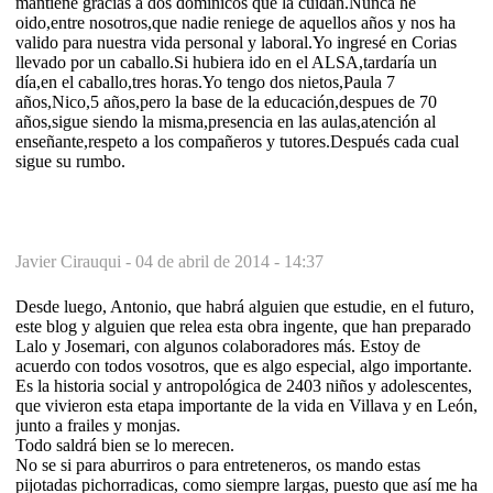
mantiene gracias a dos dominicos que la cuidan.Nunca he
oido,entre nosotros,que nadie reniege de aquellos años y nos ha
valido para nuestra vida personal y laboral.Yo ingresé en Corias
llevado por un caballo.Si hubiera ido en el ALSA,tardaría un
día,en el caballo,tres horas.Yo tengo dos nietos,Paula 7
años,Nico,5 años,pero la base de la educación,despues de 70
años,sigue siendo la misma,presencia en las aulas,atención al
enseñante,respeto a los compañeros y tutores.Después cada cual
sigue su rumbo.
Javier Cirauqui -
04 de abril de 2014 - 14:37
Desde luego, Antonio, que habrá alguien que estudie, en el futuro,
este blog y alguien que relea esta obra ingente, que han preparado
Lalo y Josemari, con algunos colaboradores más. Estoy de
acuerdo con todos vosotros, que es algo especial, algo importante.
Es la historia social y antropológica de 2403 niños y adolescentes,
que vivieron esta etapa importante de la vida en Villava y en León,
junto a frailes y monjas.
Todo saldrá bien se lo merecen.
No se si para aburriros o para entreteneros, os mando estas
pijotadas pichorradicas, como siempre largas, puesto que así me ha