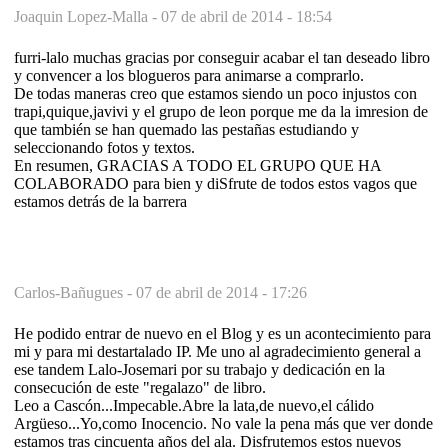
Joaquin Lopez-Malla -
07 de abril de 2014 - 18:54
furri-lalo muchas gracias por conseguir acabar el tan deseado libro
y convencer a los blogueros para animarse a comprarlo.
De todas maneras creo que estamos siendo un poco injustos con
trapi,quique,javivi y el grupo de leon porque me da la imresion de
que también se han quemado las pestañas estudiando y
seleccionando fotos y textos.
En resumen, GRACIAS A TODO EL GRUPO QUE HA
COLABORADO para bien y diSfrute de todos estos vagos que
estamos detrás de la barrera
Carlos-Bañugues -
07 de abril de 2014 - 17:26
He podido entrar de nuevo en el Blog y es un acontecimiento para
mi y para mi destartalado IP. Me uno al agradecimiento general a
ese tandem Lalo-Josemari por su trabajo y dedicación en la
consecución de este "regalazo" de libro.
Leo a Cascón...Impecable.Abre la lata,de nuevo,el cálido
Argüeso...Yo,como Inocencio. No vale la pena más que ver donde
estamos tras cincuenta años del ala. Disfrutemos estos nuevos