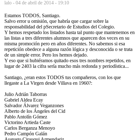
lalo -
04 de abril de 2014 - 19:10
Estamos TODOS, Santiago.
Salvo error u omisión, que habría que cargar sobre la
responsabilidad del pSecretario de Estudios del Colegio.
Y hemos respetado los listados hasta tal punto que mantenemos en
las listas a tres diferentes alumnos que aparecen dos veces en su
misma promoción pero en años diferentes. No sabemos si esa
repetición obedece a alguna razón lógica y desconocida o se trata
de un simple error. Pero los hemos dejado.
Y eso que si hubiéramos quitado esos tres nombres repetidos, en
lugar de 2403 la cifra sería mucho más redonda y periodística...
Santiago, ¿eran estos TODOS tus compañeros, con los que
llegaste a La Virgen desde Villava en 1960?:
Julio Adrián Taborras
Gabriel Aldea Ecay
Salvador Álvarez Veganzones
Alberto de los Ángeles del Cid
Pablo Antolín Gómez
Victorino Artieda Caste
Carlos Berganza Menoyo
Pedro Campón Galán
Augusto Cirauqui Armendariz