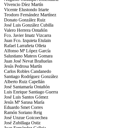
Vivencio Díez Martín
Vicente Elustondo Iriarte
Teodoro Fernández Martínez
Donato González Ruiz
José Luis González Cubilla
Valero Herrera Ontañón
Fco. Javier Imatz Vizcarra
Juan Fco. Izquieta Etulain
Rafael Larrañeta Olleta
Alfonso Mª López García
Salustiano Mateos Gomara
Juan José Nevat Brañuelas
Jesús Pedrosa Martín
Carlos Robles Candanedo
Santiago Rodríguez González
Alberto Ruiz Capellán
José Santamaría Ontañón
Luis Enrique Santiago Guerra
José Luis Santos Gómez
Jesús Mª Sarasa María
Eduardo Smet Corres
Ramón Soriano Reig
José Unzue Goicoechea
José Zubillaga Ostiz
Juan Fernández Calleja