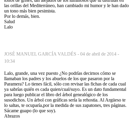
tonos de grises, tan alejados de los luminosos que tú disfrutas en
las orillas del Mediterráneo, han cambiado mi humor y le han dado
un tono más bien pesimista.
Por lo demás, bien.
Salud
Lalo
JOSÉ MANUEL GARCÍA VALDÉS -
04 de abril de 2014 -
10:34
Lalo, grande, una vez puesto ¿No podrías decirnos cómo se
llamaban los padres y los abuelos de los que pasaron por la
Paramera? Lo tienes fácil, sólo con revisar las fichas de cada cual
ya sabrías quién es cada quien/cual/suyo. Es un dato fundamental
para luego publicar el libro del árbol genealógico de los
susodichos. Un árbol con gráficas sería la rehostia. Al Argüeso te
lo saltas, te ocuparía,por la medida de sus zapatones, tres páginas.
Sácame guapo (lo que soy).
Abrazos