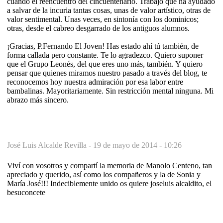
cuando el reencuentro del cincuentenario. Trabajo que ha ayudado
a salvar de la incuria tantas cosas, unas de valor artístico, otras de
valor sentimental. Unas veces, en sintonía con los dominicos;
otras, desde el cabreo desgarrado de los antiguos alumnos.
¡Gracias, P.Fernando El Joven! Has estado ahí tú también, de
forma callada pero constante. Te lo agradezco. Quiero suponer
que el Grupo Leonés, del que eres uno más, también. Y quiero
pensar que quienes miramos nuestro pasado a través del blog, te
reconocemos hoy nuestra admiración por esa labor entre
bambalinas. Mayoritariamente. Sin restricción mental ninguna. Mi
abrazo más sincero.
José Luis Alcalde Revilla -
19 de mayo de 2014 - 10:26
Viví con vosotros y compartí la memoria de Manolo Centeno, tan
apreciado y querido, así como los compañeros y la de Sonia y
María José!!! Indeciblemente unido os quiere joseluis alcaldito, el
besuconcete