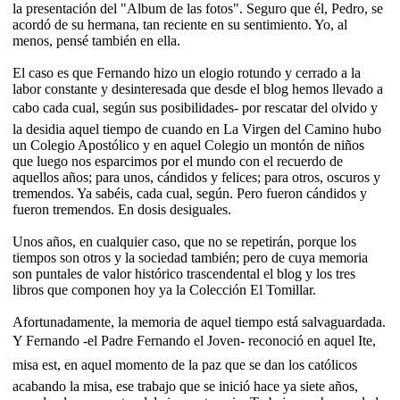
la presentación del "Album de las fotos". Seguro que él, Pedro, se
acordó de su hermana, tan reciente en su sentimiento. Yo, al
menos, pensé también en ella.
El caso es que Fernando hizo un elogio rotundo y cerrado a la
labor constante y desinteresada que desde el blog hemos llevado a
cabo cada cual, según sus posibilidades- por rescatar del olvido y
la desidia aquel tiempo de cuando en La Virgen del Camino hubo
un Colegio Apostólico y en aquel Colegio un montón de niños
que luego nos esparcimos por el mundo con el recuerdo de
aquellos años; para unos, cándidos y felices; para otros, oscuros y
tremendos. Ya sabéis, cada cual, según. Pero fueron cándidos y
fueron tremendos. En dosis desiguales.
Unos años, en cualquier caso, que no se repetirán, porque los
tiempos son otros y la sociedad también; pero de cuya memoria
son puntales de valor histórico trascendental el blog y los tres
libros que componen hoy ya la Colección El Tomillar.
Afortunadamente, la memoria de aquel tiempo está salvaguardada.
Y Fernando -el Padre Fernando el Joven- reconoció en aquel Ite,
misa est, en aquel momento de la paz que se dan los católicos
acabando la misa, ese trabajo que se inició hace ya siete años,