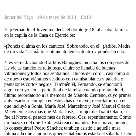
Javier del Vigo -
19 de mayo de 2014 - 12:10
El pFernando el Joven me decía el domingo 18, al acabar la misa
en la capilla de la Casa de Ejercicios:
-¡Ponéis el alma en los cánticos! Sobre todo, en el "¡Adiós, Madre
de mi vida!". Cuánto sentimiento tenéis dentro y ponéis en ello.
Y es verdad. Cuando Carlitos Bañugues iniciaba los compases de
las viejas canciones religiosas, el aire se llenaba de buenas
vibraciones y todos nos sentíamos "chicos del coro", casi como si
de nuevo estuviéramos vestidos con camisa blanca y pajarita o
pantalones cortos negros. También él, Fernando, se emocionó
algo, creo yo, en la parte final de la misa; cuando pronunció el
último recordatorio a la memoria de Manolo Centeno, cuyo primer
aniversario se cumplía en estos días de mayo; recordatorio en el
que incluyó a Sonia, María José, Marcelino y José Manuel Criado.
Me enteré estos días que María José, la mujer de Txabi Olano, se
fue al Norte el pasado mes de febrero. Casi repentinamente. Como
un mazazo del que Txabi está reaccionando. ¡Eres bravo, amigo,
lo conseguirás! Pedro Sánchez también asistió a aquella misa
íntima a la que acudimos quienes habíamos estado el sábado 17 en