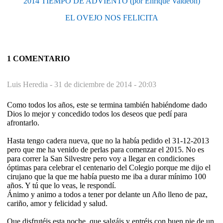
2014 TIEMPO DE ADVIENTO (por Enrique Valdeón)
EL OVEJO NOS FELICITA
1 COMENTARIO
Luis Heredia -
31 de diciembre de 2014 - 20:03
Como todos los años, este se termina también habiéndome dado
Dios lo mejor y concedido todos los deseos que pedí para
afrontarlo.
Hasta tengo cadera nueva, que no la había pedido el 31-12-2013
pero que me ha venido de perlas para comenzar el 2015. No es
para correr la San Silvestre pero voy a llegar en condiciones
óptimas para celebrar el centenario del Colegio porque me dijo el
cirujano que la que me había puesto me iba a durar mínimo 100
años. Y tú que lo veas, le respondí.
Ánimo y animo a todos a tener por delante un Año lleno de paz,
cariño, amor y felicidad y salud.
Que disfrutéis esta noche, que salgáis y entréis con buen pie de un