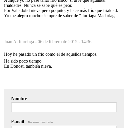
Aunque yo no pasé tanto frío físico, sí tuve que aguantar
frialdades. Nunca se sabe qué es peor.
Por Valladolid nieva pero poquito, y hace más frío que frialdad.
Yo me alegro mucho siempre de saber de "Iturriaga Madariaga"
Juan A. Iturriaga -
06 de febrero de 2015 - 14:36
Hoy he pasado un frio como el de aquellos tiempos.
Ha sido poco tiempo.
En Donosti también nieva.
Nombre
E-mail
No será mostrado.