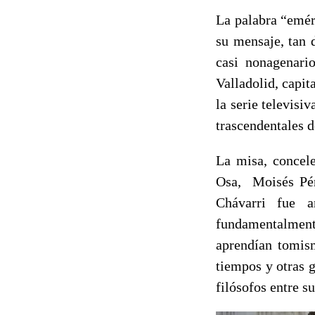
La palabra “eméri
su mensaje, tan 
casi nonagenari
Valladolid, capit
la serie televis
trascendentales d
La misa, concel
Osa, Moisés Pér
Chávarri fue a
fundamentalmente
aprendían tomism
tiempos y otras 
filósofos entre s