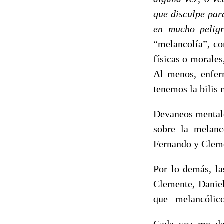
que disculpe par
en mucho pelig
“melancolía”, co
físicas o morales
Al menos, enfer
tenemos la bilis 
Devaneos mentales
sobre la melanc
Fernando y Cleme
Por lo demás, l
Clemente, Daniel
que melancólicos
Cada vez me da