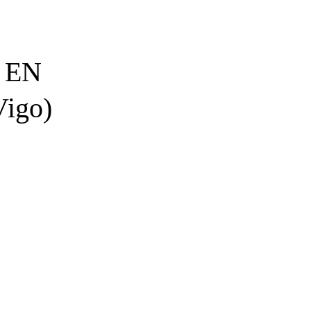
 EN
igo)
5