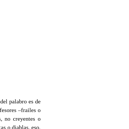
del palabro es de
esores –frailes o
, no creyentes o
as o diablas, eso,