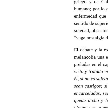
griego y de Ga
humano; por lo q
enfermedad que p
sentido de superi
soledad, obsesión
“vaga nostalgia d
El debate y la e
melancolía una e
preladas en el ca
visto y tratado 
él, si no es suje
sean castigos; s
encarceladas, se
queda dicho y l
alguna vez, o ve