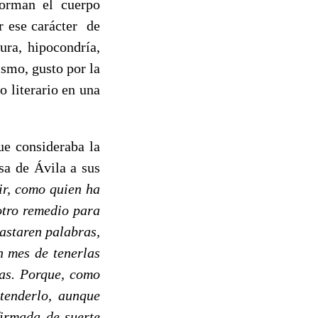
orman el cuerpo
r ese carácter de
ura, hipocondría,
ismo, gusto por la
o literario en una
ue consideraba la
sa de Ávila a sus
ir, como quien ha
otro remedio para
bastaren palabras,
n mes de tenerlas
mas. Porque, como
tenderlo, aunque
firmada de suerte