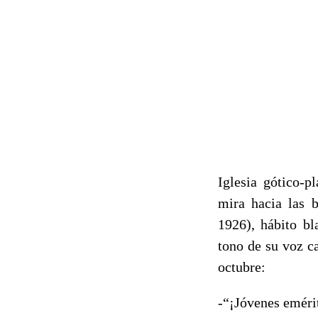
Iglesia gótico-p
mira hacia las 
1926), hábito bl
tono de su voz c
octubre:
-“¡Jóvenes emérit