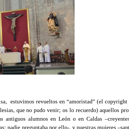
isa, estuvimos revueltos en “amoristad” (el copyright 
esias, que no pudo venir; os lo recuerdo) aquellos prof
sus antiguos alumnos en León o en Caldas –creyentes
s; nadie preguntaba por ello-, y nuestras mujeres –sant