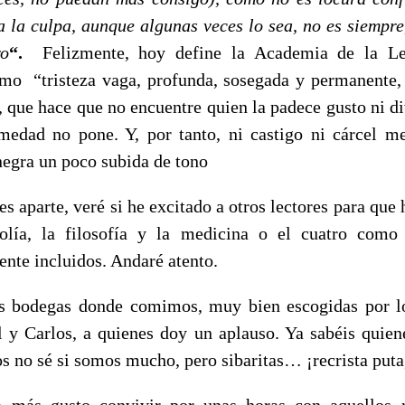
a la culpa, aunque algunas veces lo sea, no es siempre
ro
“.
Felizmente, hoy define la Academia de la L
mo “tristeza vaga, profunda, sosegada y permanente,
, que hace que no encuentre quien la padece gusto ni d
medad no pone. Y, por tanto, ni castigo ni cárcel m
negra un poco subida de tono
 aparte, veré si he excitado a otros lectores para que
olía, la filosofía y la medicina o el cuatro com
nte incluidos. Andaré atento.
as bodegas donde comimos, muy bien escogidas por lo
 y Carlos, a quienes doy un aplauso. Ya sabéis quiene
 no sé si somos mucho, pero sibaritas… ¡recrista put
 más gusto convivir por unas horas con aquellos 