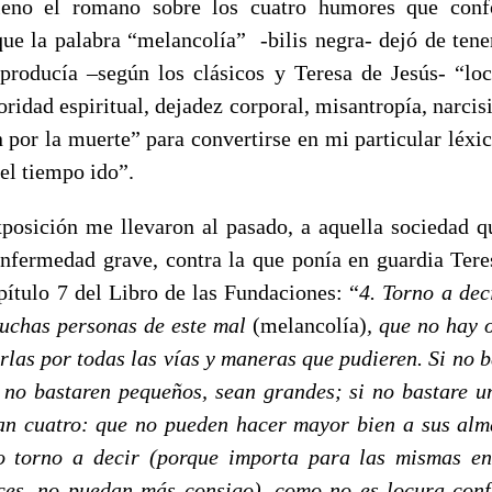
leno el romano sobre los cuatro humores que conf
ue la palabra “melancolía” -bilis negra- dejó de tene
roducía –según los clásicos y Teresa de Jesús- “loc
oridad espiritual, dejadez corporal, misantropía, narcis
 por la muerte” para convertirse en mi particular léxic
el tiempo ido”.
xposición me llevaron al pasado, a aquella sociedad q
nfermedad grave, contra la que ponía en guardia Tere
pítulo 7 del Libro de las Fundaciones: “
4. Torno a dec
muchas personas de este mal
(melancolía)
, que no hay 
tarlas por todas las vías y maneras que pudieren. Si no 
i no bastaren pequeños, sean grandes; si no bastare u
an cuatro: que no pueden hacer mayor bien a sus al
o torno a decir (porque importa para las mismas en
ces, no puedan más consigo), como no es locura con