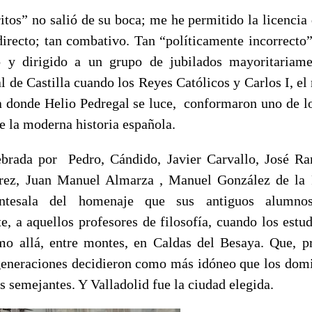
tos” no salió de su boca; me he permitido la licencia 
directo; tan combativo. Tan “políticamente incorrecto
o y dirigido a un grupo de jubilados mayoritariame
al de Castilla cuando los Reyes Católicos y Carlos I, e
iva donde Helio Pedregal se luce, conformaron uno de
e la moderna historia española.
ebrada por Pedro, Cándido, Javier Carvallo, José R
ez, Juan Manuel Almarza , Manuel González de la
ntesala del homenaje que sus antiguos alumnos
, a aquellos profesores de filosofía, cuando los estu
o allá, entre montes, en Caldas del Besaya. Que, p
generaciones decidieron como más idóneo que los domi
us semejantes. Y Valladolid fue la ciudad elegida.