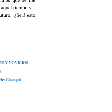
 aquel tiempo y –
futuro. ¿Será esto
S Y NOVICIOS
i
r Cirauqui)