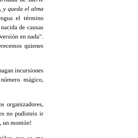
, y queda el alma
engua el término
 nacida de causas
iversión en nada”.
erecemos quienes
 hagan incursiones
o número mágico,
s organizadores,
s no pudisteis ir
a, un montón!
niños que se me