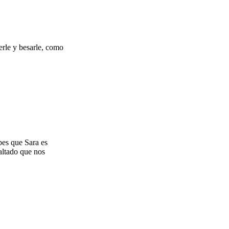
rle y besarle, como
bes que Sara es
altado que nos