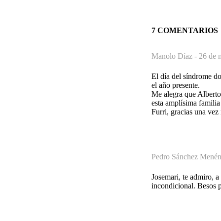
7 COMENTARIOS
Manolo Díaz -
26 de 
El día del síndrome do
el año presente.
Me alegra que Alberto
esta amplísima famili
Furri, gracias una vez
Pedro Sánchez Menén
Josemari, te admiro, a
incondicional. Besos 