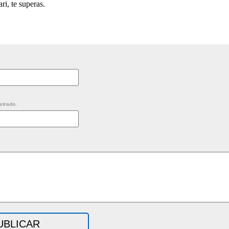
i, te superas.
strado.