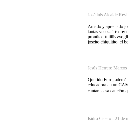
José luis Alcalde Revi
Amado y apreciado jos
tantas veces...Te doy 
prontito...ttttiiiivvv
joseito chiquitito, el 
Jesús Herrero Marcos
Querido Furri, además
educadora en un CAMP,
cantaras esa canción qu
Isidro Cicero -
21 de 