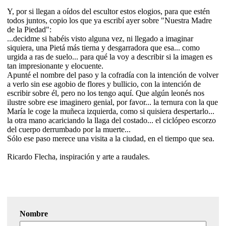
Y, por si llegan a oídos del escultor estos elogios, para que estén
todos juntos, copio los que ya escribí ayer sobre "Nuestra Madre
de la Piedad":
...decidme si habéis visto alguna vez, ni llegado a imaginar
siquiera, una Pietá más tierna y desgarradora que esa... como
urgida a ras de suelo... para qué la voy a describir si la imagen es
tan impresionante y elocuente.
Apunté el nombre del paso y la cofradía con la intención de volver
a verlo sin ese agobio de flores y bullicio, con la intención de
escribir sobre él, pero no los tengo aquí. Que algún leonés nos
ilustre sobre ese imaginero genial, por favor... la ternura con la que
María le coge la muñeca izquierda, como si quisiera despertarlo...
la otra mano acariciando la llaga del costado... el ciclópeo escorzo
del cuerpo derrumbado por la muerte...
Sólo ese paso merece una visita a la ciudad, en el tiempo que sea.
Ricardo Flecha, inspiración y arte a raudales.
Nombre