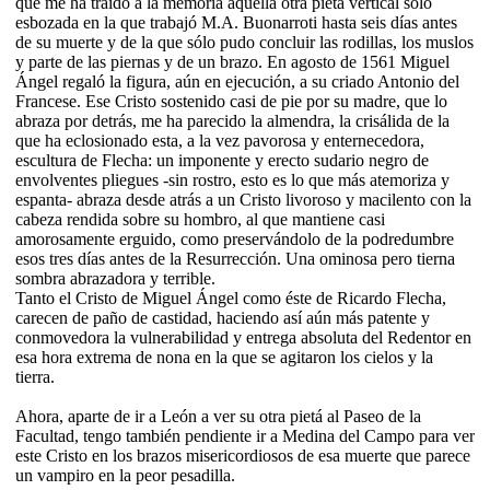
que me ha traído a la memoria aquella otra pietá vertical sólo
esbozada en la que trabajó M.A. Buonarroti hasta seis días antes
de su muerte y de la que sólo pudo concluir las rodillas, los muslos
y parte de las piernas y de un brazo. En agosto de 1561 Miguel
Ángel regaló la figura, aún en ejecución, a su criado Antonio del
Francese. Ese Cristo sostenido casi de pie por su madre, que lo
abraza por detrás, me ha parecido la almendra, la crisálida de la
que ha eclosionado esta, a la vez pavorosa y enternecedora,
escultura de Flecha: un imponente y erecto sudario negro de
envolventes pliegues -sin rostro, esto es lo que más atemoriza y
espanta- abraza desde atrás a un Cristo livoroso y macilento con la
cabeza rendida sobre su hombro, al que mantiene casi
amorosamente erguido, como preservándolo de la podredumbre
esos tres días antes de la Resurrección. Una ominosa pero tierna
sombra abrazadora y terrible.
Tanto el Cristo de Miguel Ángel como éste de Ricardo Flecha,
carecen de paño de castidad, haciendo así aún más patente y
conmovedora la vulnerabilidad y entrega absoluta del Redentor en
esa hora extrema de nona en la que se agitaron los cielos y la
tierra.
Ahora, aparte de ir a León a ver su otra pietá al Paseo de la
Facultad, tengo también pendiente ir a Medina del Campo para ver
este Cristo en los brazos misericordiosos de esa muerte que parece
un vampiro en la peor pesadilla.