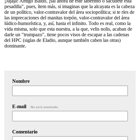
¡Jajajá! Amigo Baldo, ¡sal ahora de este laberinto o sacúdete esta
pesadilla", pues, ítem más, si imaginas que la alcayata es la cabeza
de un político, valor-contravalor del área sociopolítica; si te ríes de
las imprecaciones del manitas torpón, valor-contravalor del área
lúdico-humorística, y, así, hasta el infinito. Todo es real, como la
vida misma, solo que esta nuestra, a la que, velis nolis, acaban de
darle un "trumpazo", tiene pocos visos de escapar a las cadenas
del HPC (siglas de Eladio, aunque también caben las otras)
dominante.
Nombre
E-mail
No será mostrado.
Comentario