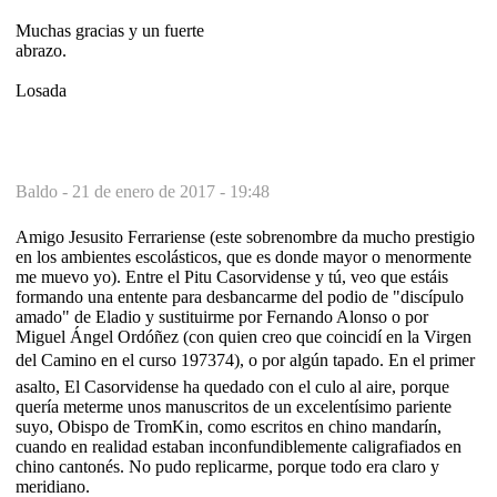
Muchas gracias y un fuerte
abrazo.
Losada
Baldo -
21 de enero de 2017 - 19:48
Amigo Jesusito Ferrariense (este sobrenombre da mucho prestigio
en los ambientes escolásticos, que es donde mayor o menormente
me muevo yo). Entre el Pitu Casorvidense y tú, veo que estáis
formando una entente para desbancarme del podio de "discípulo
amado" de Eladio y sustituirme por Fernando Alonso o por
Miguel Ángel Ordóñez (con quien creo que coincidí en la Virgen
del Camino en el curso 197374), o por algún tapado. En el primer
asalto, El Casorvidense ha quedado con el culo al aire, porque
quería meterme unos manuscritos de un excelentísimo pariente
suyo, Obispo de TromKin, como escritos en chino mandarín,
cuando en realidad estaban inconfundiblemente caligrafiados en
chino cantonés. No pudo replicarme, porque todo era claro y
meridiano.