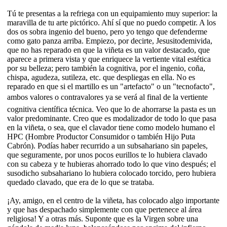
Tú te presentas a la refriega con un equipamiento muy superior: la
maravilla de tu arte pictórico. Ahí sí que no puedo competir. A los
dos os sobra ingenio del bueno, pero yo tengo que defenderme
como gato panza arriba. Empiezo, por decirte, Jesusitodemivida,
que no has reparado en que la viñeta es un valor destacado, que
aparece a primera vista y que enriquece la vertiente vital estética
por su belleza; pero también la cognitiva, por el ingenio, coña,
chispa, agudeza, sutileza, etc. que despliegas en ella. No es
reparado en que si el martillo es un "artefacto" o un "tecnofacto",
ambos valores o contravalores ya se verá al final de la vertiente
cognitiva científica técnica. Veo que lo de ahorrarse la pasta es un
valor predominante. Creo que es modalizador de todo lo que pasa
en la viñeta, o sea, que el clavador tiene como modelo humano el
HPC (Hombre Productor Consumidor o también Hijo Puta
Cabrón). Podías haber recurrido a un subsahariano sin papeles,
que seguramente, por unos pocos eurillos te lo hubiera clavado
con su cabeza y te hubieras ahorrado todo lo que vino después; el
susodicho subsahariano lo hubiera colocado torcido, pero hubiera
quedado clavado, que era de lo que se trataba.
¡Ay, amigo, en el centro de la viñeta, has colocado algo importante
y que has despachado simplemente con que pertenece al área
religiosa! Y a otras más. Suponte que es la Virgen sobre una