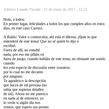
Alfonso Losada Vicente -
21 de enero de 2017 - 22:25
Hola, a todos:
En primer lugar, felicidades a todos los que cumplen años en estos
días, en este caso Carrizo.
A Baldo: Valor o contravalor, ahí está el dilema; ¡fíjate lo que
entenderé de este tema! Que no sé quién lo dijo o
escribió.
Fuera de allí, no estudié
nada, por eso me pilláis en
fuera de juego, cuando habláis de este tema; no obstante me sonrío
cuando
leo esta especie de discusión entre vosotros;
por lo cual no me decanto
por ninguno.
Te agradezco la descripción
que haces de mi persona (no
sabía que supieras detalles
de mí). Ahora no me parezco
en nada al de entonces, ya
lo verás si algún día nos
vemos, que espero sea pronto