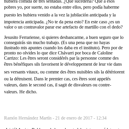
hubiera comida de tres sentadas. ¿Qué sucedería? Que a esos
pobres yo, por suerte, no estaba entre ellos, pero podía haberme
puesto les hubiera venido a la vez la jubilación anticipada y la
impotencia anticipada. ¿No te da pena esto? En este caso ¿es un
valor o un contravalor parar ese artefacto de martillo con el dedo?
Jesusito Ferrariense, si quieres desbancarme, a buen seguro que lo
conseguirás sin mucho trabajo. (Es una pena que no hayas
ilustrado mis apuntes cuando los daba en el instituto). Pero por de
pronto no olvides lo que dice Chávarri por boca de Caloline
Carrizo: Les êtres seront considérés par la personne comme des
êtres bénéfiques sils favorisent le développement de leur vie dans
ses versants vitaux, ou comme des êtres nuisibles sils la détériorent
ou la détruisent. Dans le premier cas, ces êtres sont appelés
valeurs, dans le second cas, il sagit de disvaleurs ou contre-
valeurs. He dicho.
Ramón Hernández Martín -
21 de enero de 2017 - 12:34