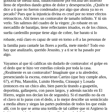
góndola de media luna, balanceándose por encima del infierno
lleno de réprobos dando gritos de dolor y desesperación. ¿Quién te
dice a ti que no fueron condenados por algo que ahora ya no es
pecado? Pues que la injusticia divina es cruel por no tener efectos
retroacticos. Ahí tienes un contravalor de tamaño infinito. Y tú sin
verlo. Sin salirnos del cuadro de la virgen: ¿lo robaste en un
mercadillo de baratijas, tiene reflectantes irisados, es de los chinos,
suelta cardenillo porque tiene algo de cobre, fue barato si lo
robaste, está claro es capaz de unir en torno a él a las personas de
la familia para cantarle las flores a porfía, mete miedo? Todo eso
hay que analizarlo, querido Jesusito, y a ti se te ha pasado por
algo.
Vayamos al que tú calificas sin dudarlo de contravalor: el golpe en
el dedo que te hizo ver estrellas colorás por toda la casa.
¿Realmente es un contravalor? Imagínate que a tu alrededor,
presenciando la escena, estuvieran Carrizo (que hoy cumple años,
67), el Pitu, Manolón, Luisito Heredia, Cirauqui y Losada
(entonces era un chico alto, bien parecíu tirando a guapetón,
deportista, gallasperu, con pasos largos, y además nacido en El
Hierro, según nos decían los de segundo). Si el martillo no da en
el clavo ni lo paras con el dedo, a lo mejor describe un semicírculo
a media altura y siegas las partes pudendas de todos los que están
allí, con lo que se arma una tortilla de tal calibre que ni Argüeso la