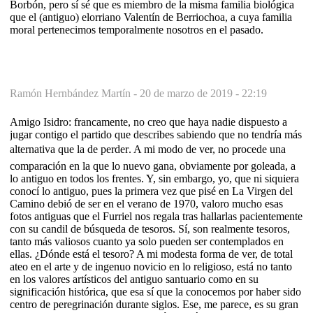
Borbón, pero sí sé que es miembro de la misma familia biológica
que el (antiguo) elorriano Valentín de Berriochoa, a cuya familia
moral pertenecimos temporalmente nosotros en el pasado.
Ramón Hernbández Martín -
20 de marzo de 2019 - 22:19
Amigo Isidro: francamente, no creo que haya nadie dispuesto a
jugar contigo el partido que describes sabiendo que no tendría más
alternativa que la de perder. A mi modo de ver, no procede una
comparación en la que lo nuevo gana, obviamente por goleada, a
lo antiguo en todos los frentes. Y, sin embargo, yo, que ni siquiera
conocí lo antiguo, pues la primera vez que pisé en La Virgen del
Camino debió de ser en el verano de 1970, valoro mucho esas
fotos antiguas que el Furriel nos regala tras hallarlas pacientemente
con su candil de búsqueda de tesoros. Sí, son realmente tesoros,
tanto más valiosos cuanto ya solo pueden ser contemplados en
ellas. ¿Dónde está el tesoro? A mi modesta forma de ver, de total
ateo en el arte y de ingenuo novicio en lo religioso, está no tanto
en los valores artísticos del antiguo santuario como en su
significación histórica, que esa sí que la conocemos por haber sido
centro de peregrinación durante siglos. Ese, me parece, es su gran