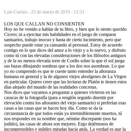
Luis Carrizo -
22 de marzo de 2019 - 12:33
LOS QUE CALLAN NO CONSIENTEN
Hoy no he venido a hablar de tu libro, y bien que lo siento querido
Cicero; ni a ejercitar mis habilidades en el juego de comparar
santuarios, trabajo inocuo y hasta de cierto lucimiento, pero que
sospecho puede estar ya cansando al personal. Estoy de acuerdo
contigo en lo que dices del amor a lo viejo y a lo nuevo, y disfruto
como tú con las elevadas consideraciones de los filósofos antiguos
y de la no menos elevada torre de Coello sobre la que el sol juega
sus bazas dibujando sombras que a los dos nos asombran. Lo que
yo no comprendo es que te cueste tanto entender la añoranza
humana en general y la de algunos viejos aborígenes de La Virgen
en particular. Quiero creer que las lecturas de Platón te tienen estos
días alejado del mundo de las realidades concretas.
Nos dices que vayamos a preguntar a quienes vivieron en las
casucas de la fotografía (para a renglón seguido disentir por
elevación contra los añorantes del viejo santuario) si preferían esas
casas a las casas que se hacen hoy día. Como se da la
circunstancia de que todos están ya irremisiblemente muertos, tú
nos respondes en su nombre que, némine discrepante (nos ha
jodido), las casas de ahora son mejores. Ergo dejémonos de
incomprensibles e inútiles miradas hacia atrás. La verdad es que la