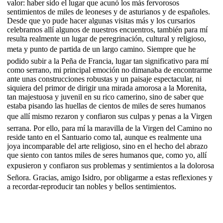
valor: haber sido el lugar que acunó los más fervorosos
sentimientos de miles de leoneses y de asturianos y de españoles.
Desde que yo pude hacer algunas visitas más y los cursarios
celebramos allí algunos de nuestros encuentros, también para mí
resulta realmente un lugar de peregrinación, cultural y religioso,
meta y punto de partida de un largo camino. Siempre que he
podido subir a la Peña de Francia, lugar tan significativo para mí
como serrano, mi principal emoción no dimanaba de encontrarme
ante unas construcciones robustas y un paisaje espectacular, ni
siquiera del primor de dirigir una mirada amorosa a la Morenita,
tan majestuosa y juvenil en su rico camerino, sino de saber que
estaba pisando las huellas de cientos de miles de seres humanos
que allí mismo rezaron y confiaron sus culpas y penas a la Virgen
serrana. Por ello, para mí la maravilla de la Virgen del Camino no
reside tanto en el Santuario como tal, aunque es realmente una
joya incomparable del arte religioso, sino en el hecho del abrazo
que siento con tantos miles de seres humanos que, como yo, allí
expusieron y confiaron sus problemas y sentimientos a la dolorosa
Señora. Gracias, amigo Isidro, por obligarme a estas reflexiones y
a recordar-reproducir tan nobles y bellos sentimientos.