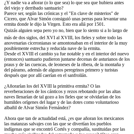
¿Y nadie va a añorar (o lo que sea) lo que sea que hubiera antes
del viejo y derribado santuario?
Parece ser, según las crónicas y el "En clave de misterios" de
Cicero, que Alvar Simón consiguió unas perras para levantar una
ermita donde le dijo la Virgen. Esto era allá por 1501.
Quizás alguien sepa pero yo no, bien que lo siento si a lo largo de
más de dos siglos, del XVI al XVIII, los fieles y sobre todo las
anovenarias ciceronianas se amontonaban en el interior de la muy
posiblemente estrecha y reducida nave de la ermita.
Desde el XVIII el cambio ya fue notable y en el interior del nuevo
(entonces) santuario pudieron juntarse decenas de asturianos de los
praus y de las cuencas, de leoneses de la ribera, de la montaña y
del páramo, además de algunos peregrinos primero y turistas
después que por allí caerían en el sanfroilán.
¿Añorarían los del XVIII la primitiva ermita? O las
reverberaciones de los cánticos y rezos rebotando por las altas
naves llenarían de tal gozo a los fieles que se olvidarían de los
humildes orígenes del lugar y de las dotes como voluntarioso
albañil de Alvar Simón Fernández?
Ahora que tan de actualidad está, ¿es que añoran los mexicanos
las matanzas salvajes con las que se divertían los pueblos
indígenas que se encontró Cortés y compañía, sustituidas por las