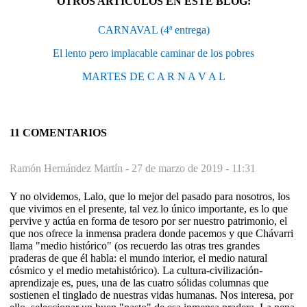
OTROS ARTÍCULOS EN ESTE BLOG:
CARNAVAL (4ª entrega)
El lento pero implacable caminar de los pobres
MARTES DE C A R N A V A L
11 COMENTARIOS
Ramón Hernández Martín -
27 de marzo de 2019 - 11:31
Y no olvidemos, Lalo, que lo mejor del pasado para nosotros, los
que vivimos en el presente, tal vez lo único importante, es lo que
pervive y actúa en forma de tesoro por ser nuestro patrimonio, el
que nos ofrece la inmensa pradera donde pacemos y que Chávarri
llama "medio histórico" (os recuerdo las otras tres grandes
praderas de que él habla: el mundo interior, el medio natural
cósmico y el medio metahistórico). La cultura-civilización-
aprendizaje es, pues, una de las cuatro sólidas columnas que
sostienen el tinglado de nuestras vidas humanas. Nos interesa, por