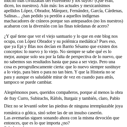
mucho más civilizadas del extremeño y los suyos? (Que eran,
dicen, los nuestros). Aún más: los actuales y mexicanísimos
apellidos López, Obrador, Márquez, Fernández, García, Cárdenas,
Salinas... ¿han pedido ya perdón a aquellos indígenas
machacadores de cráneos porque sus antepasados (no los nuestros)
acabaron con la diversión con las finas toledanas de acero?
¿Y qué tiene que ver el viejo santuario y lo que en este blog nos
ocupa, con López Obrador y su polémica mediática? Pues eso,
que ya Epi y Blas nos decían en Barrio Sésamo que existen dos
conceptos: lo nuevo y lo viejo. No siempre se sabe qué es lo
mejor, aunque solo sea por la falta de perspectiva de lo nuevo, que
no sabemos sus resultados hasta que pasa a ser viejo. Pero una
cosa es perogrullescamente cierta: que lo nuevo siempre sustituye
a lo viejo, para bien o para no tan bien. Y que la Historia no se
para y aunque es saludable mirar de vez en cuando para atrás,
tampoco se puede cambiar.
Alegrémonos pues, queridos compañeros, porque al menos la obra
de fray Curro, Subirachs, Ràfols, Iturgaiz y también, claro, Pablo
Diez no se levantó sobre las piedras de ninguna irremplazable joya
románica o gótica, sinó sobre las de un insulso caserón.
Las avemarías siguen sonando ahora con la misma devoción que
entonces, que es lo que importa ¿no?