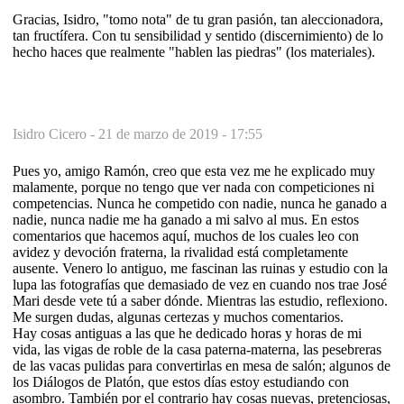
Gracias, Isidro, "tomo nota" de tu gran pasión, tan aleccionadora,
tan fructífera. Con tu sensibilidad y sentido (discernimiento) de lo
hecho haces que realmente "hablen las piedras" (los materiales).
Isidro Cicero -
21 de marzo de 2019 - 17:55
Pues yo, amigo Ramón, creo que esta vez me he explicado muy
malamente, porque no tengo que ver nada con competiciones ni
competencias. Nunca he competido con nadie, nunca he ganado a
nadie, nunca nadie me ha ganado a mi salvo al mus. En estos
comentarios que hacemos aquí, muchos de los cuales leo con
avidez y devoción fraterna, la rivalidad está completamente
ausente. Venero lo antiguo, me fascinan las ruinas y estudio con la
lupa las fotografías que demasiado de vez en cuando nos trae José
Mari desde vete tú a saber dónde. Mientras las estudio, reflexiono.
Me surgen dudas, algunas certezas y muchos comentarios.
Hay cosas antiguas a las que he dedicado horas y horas de mi
vida, las vigas de roble de la casa paterna-materna, las pesebreras
de las vacas pulidas para convertirlas en mesa de salón; algunos de
los Diálogos de Platón, que estos días estoy estudiando con
asombro. También por el contrario hay cosas nuevas, pretenciosas,