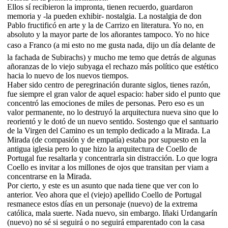
Ellos sí recibieron la impronta, tienen recuerdo, guardaron
memoria y -la pueden exhibir- nostalgia. La nostalgia de don
Pablo fructificó en arte y la de Carrizo en literatura. Yo no, en
absoluto y la mayor parte de los añorantes tampoco. Yo no hice
caso a Franco (a mi esto no me gusta nada, dijo un día delante de
la fachada de Subirachs) y mucho me temo que detrás de algunas
añoranzas de lo viejo subyaga el rechazo más político que estético
hacia lo nuevo de los nuevos tiempos.
Haber sido centro de peregrinación durante siglos, tienes razón,
fue siempre el gran valor de aquel espacio: haber sido el punto que
concentró las emociones de miles de personas. Pero eso es un
valor permanente, no lo destruyó la arquitectura nueva sino que lo
reorientó y le dotó de un nuevo sentido. Sostengo que el santuario
de la Virgen del Camino es un templo dedicado a la Mirada. La
Mirada (de compasión y de empatía) estaba por supuesto en la
antigua iglesia pero lo que hizo la arquitectura de Coello de
Portugal fue resaltarla y concentrarla sin distracción. Lo que logra
Coello es invitar a los millones de ojos que transitan per viam a
concentrarse en la Mirada.
Por cierto, y este es un asunto que nada tiene que ver con lo
anterior. Veo ahora que el (viejo) apellido Coello de Portugal
resmanece estos días en un personaje (nuevo) de la extrema
católica, mala suerte. Nada nuevo, sin embargo. Iñaki Urdangarín
(nuevo) no sé si seguirá o no seguirá emparentado con la casa