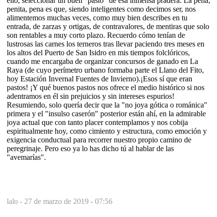
ello, seleccionar un buen "pasto" de esa inmensa pradera. La pena,
penita, pena es que, siendo inteligentes como decimos ser, nos
alimentemos muchas veces, como muy bien describes en tu
entrada, de zarzas y ortigas, de contravalores, de mentiras que solo
son rentables a muy corto plazo. Recuerdo cómo tenían de
lustrosas las carnes los terneros tras llevar paciendo tres meses en
los altos del Puerto de San Isidro en mis tiempos folclóricos,
cuando me encargaba de organizar concursos de ganado en La
Raya (de cuyo perímetro urbano formaba parte el Llano del Fito,
hoy Estación Invernal Fuentes de Invierno).¡Esos sí que eran
pastos! ¡Y qué buenos pastos nos ofrece el medio histórico si nos
adentramos en él sin prejuicios y sin intereses espurios!
Resumiendo, solo quería decir que la "no joya gótica o románica"
primera y el "insulso caserón" posterior están ahí, en la admirable
joya actual que con tanto placer contemplamos y nos cobija
espiritualmente hoy, como cimiento y estructura, como emoción y
exigencia conductual para recorrer nuestro propio camino de
peregrinaje. Pero eso ya lo has dicho tú al hablar de las
"avemarías".
lalo -
27 de marzo de 2019 - 07:56