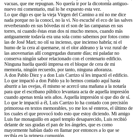
vacuas, que me repugnan. No quería ir por la dicotomía antiguo-
nuevo mi comentario, mal lo he expuesto esta vez.
Lo que digo es que la vieja Virgen del Camino a mí no me dice
nada porque no la conocí, no la vi. No escuché el eco de las salves
reverberando en sus bóvedas ni el son de las campanas en sus
torres, ni cuando éstas eran dos ni mucho menos, cuando más
antiguamente todavía era una sola como sabemos por fotos como
las de José Mari; no olí su incienso, que incienso habría; ni el
humo de la cera al quemarse, ni el olor aldeano y la voz rural de
las anovenarias allí congregadas durante días; mi paladar no
conserva ningún sabor relacionado con el centenario edificio.
Ninguna huella quedó impresa en el bloque de cera de mi
memoria, ningún recuerdo, por tanto, ninguna añoranza.
A don Pablo Diez y a don Luis Carrizo sí les impactó el edificio.
Lo que impactó a don Pablo ya lo hemos contado aquí hasta
aburrir a las ovejas, él mismo se acercó una mañana a la notaría
para que el escribano público levantara acta de aquella impresión
cuando apenas tenía seis años. Aquella impresión si que dio de sí.
Lo que le impactó a él, Luis Carrizo lo ha contado con precisión
primorosa en textos memorables, yo me los sé enteros, el último de
los cuales el que provocó todo esto que estoy diciendo. Mi amigo
Luis fue monaguillo en aquel templo desaparecido, Luis recibió
delante de sus gradas el pan de los ángeles, que es como
mayormente habían dado en llamar por entonces a lo que se
recibía en la primera comunión.