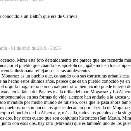
r conocido a un Balbín que era de Caravia.
tín -
01 de abril de 2019 - 23:35
nocencio. Mirar esta foto detenidamente me parece que me recuerda más
mos por el pueblo que cuando los apostólicos jugábamos en los campos 
ocencia ilusionada reflejan sus caras adolescentes!
, Mogarraz es un pueblo que, contando con sus estructuras urbanísticas
e ha hecho estos últimos años, parece que es un pueblo conocido ya en 
 el orgullo mogarreño como cualquier otro bien nacido puede tenerlo d
lavada en la falda del Pajares o a la orilla del mar. Mogarraz y La Alber
mpenetrados en sus formas de vida, siempre han andado a la gresca y,
ndo invadida por medio mundo de turisteo, cosa que le pasa ahora tamb
s pueblos, no son pocos los que se decantan por "la villa de Mogarraz
opio el pueblo de La Alberca, y, más allá, todos los pueblos de la singu
sos dos, hay otros cuatro que son conjuntos históricos (San Martín, Mir
, junto con esos dos, hay otro (Miranda) que es también uno de los pue