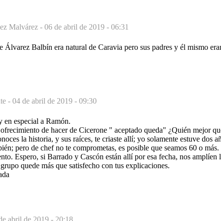
ez Malvárez -
06 de abril de 2019 - 06:31
rge Álvarez Balbín era natural de Caravia pero sus padres y él mismo er
te -
04 de abril de 2019 - 09:30
 y en especial a Ramón.
ofrecimiento de hacer de Cicerone " aceptado queda" ¿Quién mejor que
noces la historia, y sus raíces, te criaste allí; yo solamente estuve dos a
ién; pero de chef no te comprometas, es posible que seamos 60 o más.
nto. Espero, si Barrado y Cascón están allí por esa fecha, nos amplíen 
l grupo quede más que satisfecho con tus explicaciones.
ada
de abril de 2019 - 20:18