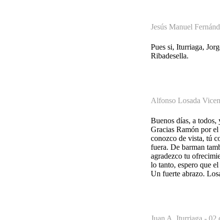
Jesús Manuel Fernánd
Pues si, Iturriaga, Jo
Ribadesella.
Alfonso Losada Vicen
Buenos días, a todos,
Gracias Ramón por el 
conozco de vista, tú co
fuera. De barman tamb
agradezco tu ofrecimie
lo tanto, espero que e
Un fuerte abrazo. Los
Juan A. Iturriaga -
02 