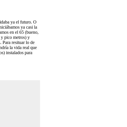
idaba ya el futuro. O
niciábamos ya casi la
íamos en el 65 (bueno,
 y pico metros) y
 Para resituar lo de
dría la vida real que
os) instalados para