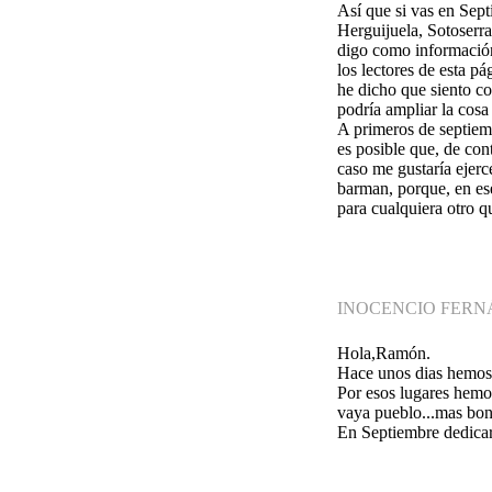
Así que si vas en Sept
Herguijuela, Sotoserra
digo como información 
los lectores de esta p
he dicho que siento c
podría ampliar la cosa 
A primeros de septiem
es posible que, de co
caso me gustaría ejerc
barman, porque, en ese
para cualquiera otro qu
INOCENCIO FERN
Hola,Ramón.
Hace unos dias hemos
Por esos lugares hemo
vaya pueblo...mas boni
En Septiembre dedicare