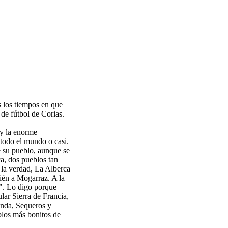
 los tiempos en que
de fútbol de Corias.
 y la enorme
todo el mundo o casi.
e su pueblo, aunque se
ca, dos pueblos tan
 la verdad, La Alberca
ién a Mogarraz. A la
". Lo digo porque
lar Sierra de Francia,
anda, Sequeros y
blos más bonitos de