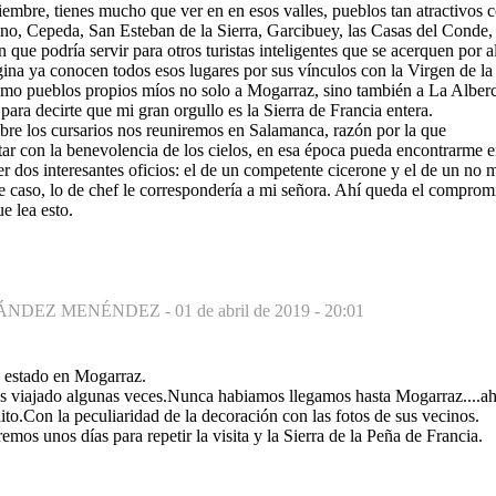
iembre, tienes mucho que ver en en esos valles, pueblos tan atractivos 
no, Cepeda, San Esteban de la Sierra, Garcibuey, las Casas del Conde, 
que podría servir para otros turistas inteligentes que se acerquen por 
ágina ya conocen todos esos lugares por sus vínculos con la Virgen de l
omo pueblos propios míos no solo a Mogarraz, sino también a La Alber
para decirte que mi gran orgullo es la Sierra de Francia entera.
bre los cursarios nos reuniremos en Salamanca, razón por la que
ntar con la benevolencia de los cielos, en esa época pueda encontrarme
er dos interesantes oficios: el de un competente cicerone y el de un n
 caso, lo de chef le correspondería a mi señora. Ahí queda el compromis
e lea esto.
ÁNDEZ MENÉNDEZ -
01 de abril de 2019 - 20:01
 estado en Mogarraz.
s viajado algunas veces.Nunca habiamos llegamos hasta Mogarraz....a
to.Con la peculiaridad de la decoración con las fotos de sus vecinos.
mos unos días para repetir la visita y la Sierra de la Peña de Francia.