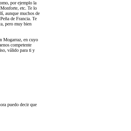
como, por ejemplo la
Monforte, etc. Te lo
allí, aunque muchos de
a Peña de Francia. Te
ca, pero muy bien
 en Mogarraz, en cuyo
o menos competente
o, válido para ti y
hora puedo decir que