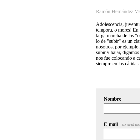
Ramón Hernández Mar
Adolescencia, juventud
tempora, o mores! En e
larga marcha de las "
lo de "subir" es un c
nosotros, por ejemplo,
subir y bajar, digamo
nos fue colocando a ca
siempre en las cálidas
Nombre
E-mail
No será mo