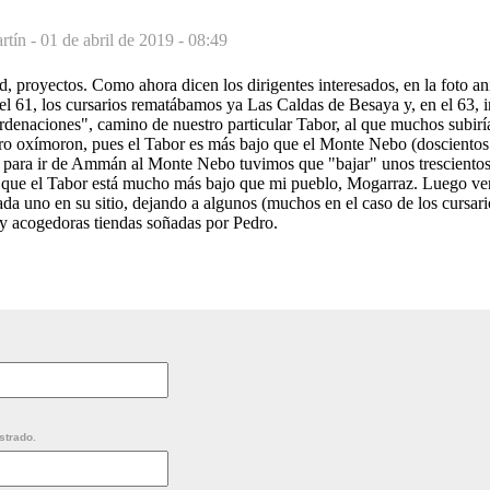
tín -
01 de abril de 2019 - 08:49
, proyectos. Como ahora dicen los dirigentes interesados, en la foto an
l 61, los cursarios rematábamos ya Las Caldas de Besaya y, en el 63, i
ordenaciones", camino de nuestro particular Tabor, al que muchos subir
laro oxímoron, pues el Tabor es más bajo que el Monte Nebo (doscientos
 para ir de Ammán al Monte Nebo tuvimos que "bajar" unos trescientos.
s que el Tabor está mucho más bajo que mi pueblo, Mogarraz. Luego ven
da uno en su sitio, dejando a algunos (muchos en el caso de los cursari
 y acogedoras tiendas soñadas por Pedro.
strado.