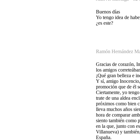
Buenos días
Yo tengo idea de habe
¿es este?
Ramón Hernández Mar
Gracias de corazón, I
los amigos correteába
¡Qué gran belleza e in
Y sí, amigo Inocencio
promoción que de él s
Ciertamente, yo tengo
trate de una aldea enc
próximos como bien co
lleva muchos años sie
hora de comparar ambo
siento también como pr
en la que, junto con e
Villanueva) y también
España.