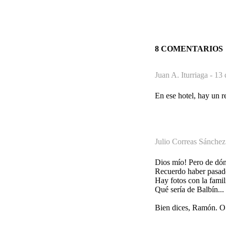
8 COMENTARIOS
Juan A. Iturriaga -
13 
En ese hotel, hay un r
Julio Correas Sánchez
Dios mío! Pero de dón
Recuerdo haber pasado 
Hay fotos con la famil
Qué sería de Balbín..
Bien dices, Ramón. O 