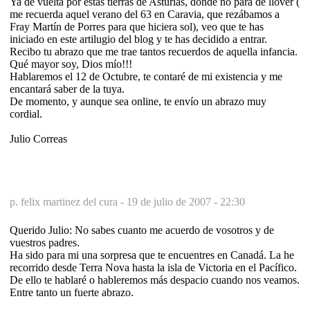
Ya de vuelta por estas tierras de Asturias, donde no para de llover (
me recuerda aquel verano del 63 en Caravia, que rezábamos a
Fray Martín de Porres para que hiciera sol), veo que te has
iniciado en este artilugio del blog y te has decidido a entrar.
Recibo tu abrazo que me trae tantos recuerdos de aquella infancia.
Qué mayor soy, Dios mío!!!
Hablaremos el 12 de Octubre, te contaré de mi existencia y me
encantará saber de la tuya.
De momento, y aunque sea online, te envío un abrazo muy
cordial.
Julio Correas
p. felix martinez del cura -
19 de julio de 2007 - 22:30
Querido Julio: No sabes cuanto me acuerdo de vosotros y de
vuestros padres.
Ha sido para mi una sorpresa que te encuentres en Canadá. La he
recorrido desde Terra Nova hasta la isla de Victoria en el Pacífico.
De ello te hablaré o hableremos más despacio cuando nos veamos.
Entre tanto un fuerte abrazo.