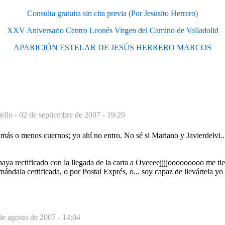
Consulta gratuita sin cita previa (Por Jesusito Herrero)
XXV Aniversario Centro Leonés Virgen del Camino de Valladolid
APARICIÓN ESTELAR DE JESÚS HERRERO MARCOS
ello -
02 de septiembre de 2007 - 19:29
ás o menos cuernos; yo ahí no entro. No sé si Mariano y Javierdelvi...
ya rectificado con la llegada de la carta a Oveeeejjjjooooooooo me tien
ndala certificada, o por Postal Exprés, o... soy capaz de llevártela y
de agosto de 2007 - 14:04