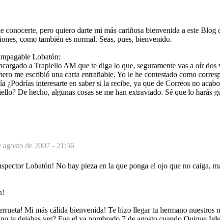
e conocerte, pero quiero darte mi más cariñosa bienvenida a este Blog
iones, como también es normal. Seas, pues, bienvenido.
 impagable Lobatón:
encargado a Trapiello AM que te diga lo que, seguramente vas a oír dos
mero me escribió una carta entrañable. Yo le he contestado como corre
a ¿Podrías interesarte en saber si la recibe, ya que de Correos no acabo
ello? De hecho, algunas cosas se me han extraviado. Sé que lo harás g
 agosto de 2007 - 21:56
Inspector Lobatón! No hay pieza en la que ponga el ojo que no caiga, m
n!
rueta! Mi más cálida bienvenida! Te hizo llegar tu hermano nuestros m
i no te dejabas ver? Fue el ya nombrado 7 de agosto cuando Quique Igles