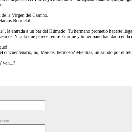
r:
 de la Virgen del Camino.
Marcos Berrueta!
e", la entrada a un bar del Húmedo. Tu hermano prometió hacerte llega
eamos. Y -a lo que parece- entre Enrique y tu hermano han dado en la 
que!
el cincuentenario, no, Marcos, hermoso? Mientras, un saludo por el feliz
Y van...?
strado.