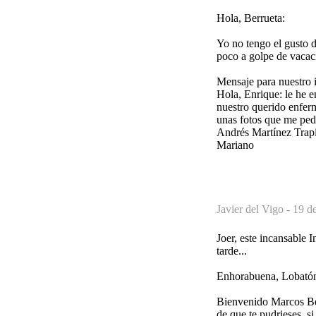
Hola, Berrueta:
Yo no tengo el gusto d
poco a golpe de vacac
Mensaje para nuestro
Hola, Enrique: le he 
nuestro querido enfer
unas fotos que me pedí
Andrés Martínez Trapi
Mariano
Javier del Vigo -
19 de
Joer, este incansable 
tarde...
Enhorabuena, Lobató
Bienvenido Marcos Ber
de que te pudrieses, s