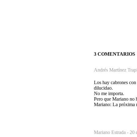
3 COMENTARIOS
Andrés Martínez Trapi
Los hay cabrones con m
dilucidao.
No me importa.
Pero que Mariano no ha
Mariano: La próxima má
Mariano Estrada -
20 