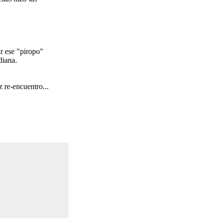
r ese "piropo"
diana.
 re-encuentro...