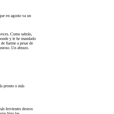
 que en agosto va un
 veces. Como sabrás,
sponde y le he mandado
 de fiarme a pesar de
ustoso. Un abrazo.
ás pronto o más
ás fervientes deseos
ias hizo las