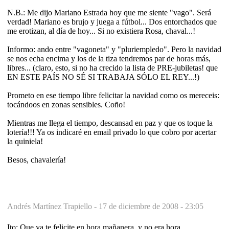
N.B.: Me dijo Mariano Estrada hoy que me siente "vago". Será
verdad! Mariano es brujo y juega a fútbol... Dos entorchados que
me erotizan, al día de hoy... Si no existiera Rosa, chaval...!
Informo: ando entre "vagoneta" y "pluriempledo". Pero la navidad
se nos echa encima y los de la tiza tendremos par de horas más,
libres... (claro, esto, si no ha crecido la lista de PRE-jubiletas! que
EN ESTE PAÍS NO SÉ SI TRABAJA SÓLO EL REY...!)
Prometo en ese tiempo libre felicitar la navidad como os mereceis:
tocándoos en zonas sensibles. Coño!
Mientras me llega el tiempo, descansad en paz y que os toque la
lotería!!! Ya os indicaré en email privado lo que cobro por acertar
la quiniela!
Besos, chavalería!
Andrés Martínez Trapiello -
17 de diciembre de 2008 - 23:05
Ito: Que ya te felicite en hora mañanera, y no era hora...