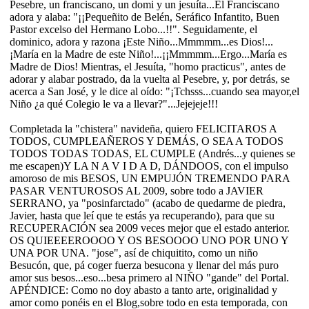
Pesebre, un franciscano, un domi y un jesuíta...El Franciscano
adora y alaba: "¡¡Pequeñito de Belén, Seráfico Infantito, Buen
Pastor excelso del Hermano Lobo...!!". Seguidamente, el
dominico, adora y razona ¡Este Niño...Mmmmm...es Dios!...
¡María en la Madre de este Niño!...¡¡Mmmmm...Ergo...María es
Madre de Dios! Mientras, el Jesuíta, "homo practicus", antes de
adorar y alabar postrado, da la vuelta al Pesebre, y, por detrás, se
acerca a San José, y le dice al oído: "¡Tchsss...cuando sea mayor,el
Niño ¿a qué Colegio le va a llevar?"...Jejejeje!!!
Completada la "chistera" navideña, quiero FELICITAROS A
TODOS, CUMPLEAÑEROS Y DEMÁS, O SEA A TODOS
TODOS TODAS TODAS, EL CUMPLE (Andrés...y quienes se
me escapen)Y LA N A V I D A D, DÁNDOOS, con el impulso
amoroso de mis BESOS, UN EMPUJÓN TREMENDO PARA
PASAR VENTUROSOS AL 2009, sobre todo a JAVIER
SERRANO, ya "posinfarctado" (acabo de quedarme de piedra,
Javier, hasta que leí que te estás ya recuperando), para que su
RECUPERACIÓN sea 2009 veces mejor que el estado anterior.
OS QUIEEEEROOOO Y OS BESOOOO UNO POR UNO Y
UNA POR UNA. "jose", así de chiquitito, como un niño
Besucón, que, pá coger fuerza besucona y llenar del más puro
amor sus besos...eso...besa primero al NIÑO "gande" del Portal.
APÉNDICE: Como no doy abasto a tanto arte, originalidad y
amor como ponéis en el Blog,sobre todo en esta temporada, con