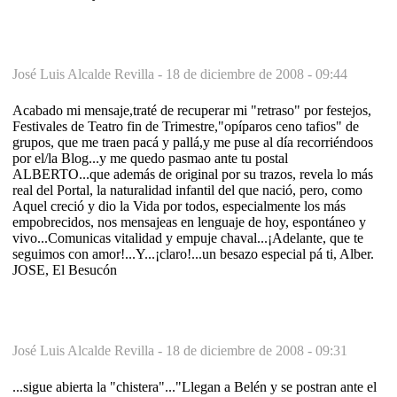
José Luis Alcalde Revilla -
18 de diciembre de 2008 - 09:44
Acabado mi mensaje,traté de recuperar mi "retraso" por festejos,
Festivales de Teatro fin de Trimestre,"opíparos ceno tafios" de
grupos, que me traen pacá y pallá,y me puse al día recorriéndoos
por el/la Blog...y me quedo pasmao ante tu postal
ALBERTO...que además de original por su trazos, revela lo más
real del Portal, la naturalidad infantil del que nació, pero, como
Aquel creció y dio la Vida por todos, especialmente los más
empobrecidos, nos mensajeas en lenguaje de hoy, espontáneo y
vivo...Comunicas vitalidad y empuje chaval...¡Adelante, que te
seguimos con amor!...Y...¡claro!...un besazo especial pá ti, Alber.
JOSE, El Besucón
José Luis Alcalde Revilla -
18 de diciembre de 2008 - 09:31
...sigue abierta la "chistera"..."Llegan a Belén y se postran ante el