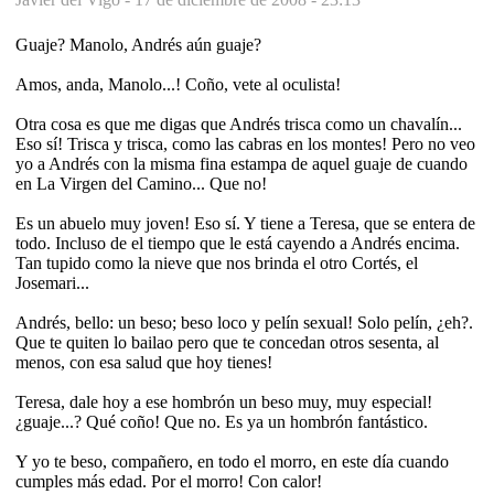
Guaje? Manolo, Andrés aún guaje?
Amos, anda, Manolo...! Coño, vete al oculista!
Otra cosa es que me digas que Andrés trisca como un chavalín...
Eso sí! Trisca y trisca, como las cabras en los montes! Pero no veo
yo a Andrés con la misma fina estampa de aquel guaje de cuando
en La Virgen del Camino... Que no!
Es un abuelo muy joven! Eso sí. Y tiene a Teresa, que se entera de
todo. Incluso de el tiempo que le está cayendo a Andrés encima.
Tan tupido como la nieve que nos brinda el otro Cortés, el
Josemari...
Andrés, bello: un beso; beso loco y pelín sexual! Solo pelín, ¿eh?.
Que te quiten lo bailao pero que te concedan otros sesenta, al
menos, con esa salud que hoy tienes!
Teresa, dale hoy a ese hombrón un beso muy, muy especial!
¿guaje...? Qué coño! Que no. Es ya un hombrón fantástico.
Y yo te beso, compañero, en todo el morro, en este día cuando
cumples más edad. Por el morro! Con calor!