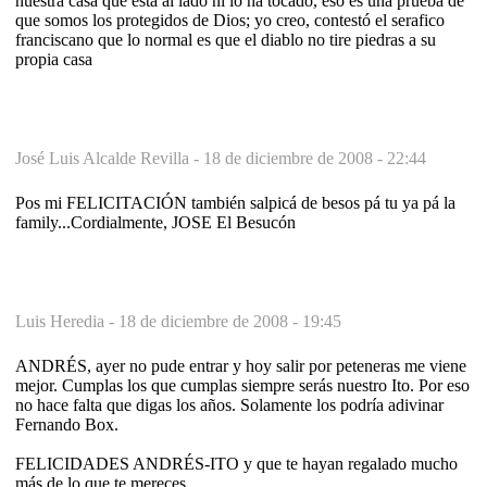
nuestra casa que está al lado ni lo ha tocado, eso es una prueba de
que somos los protegidos de Dios; yo creo, contestó el serafico
franciscano que lo normal es que el diablo no tire piedras a su
propia casa
José Luis Alcalde Revilla -
18 de diciembre de 2008 - 22:44
Pos mi FELICITACIÓN también salpicá de besos pá tu ya pá la
family...Cordialmente, JOSE El Besucón
Luis Heredia -
18 de diciembre de 2008 - 19:45
ANDRÉS, ayer no pude entrar y hoy salir por peteneras me viene
mejor. Cumplas los que cumplas siempre serás nuestro Ito. Por eso
no hace falta que digas los años. Solamente los podría adivinar
Fernando Box.
FELICIDADES ANDRÉS-ITO y que te hayan regalado mucho
más de lo que te mereces.