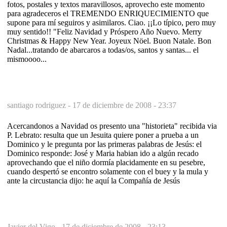
fotos, postales y textos maravillosos, aprovecho este momento
para agradeceros el TREMENDO ENRIQUECIMIENTO que
supone para mí seguiros y asimilaros. Ciao. ¡¡Lo típico, pero muy
muy sentido!! "Feliz Navidad y Próspero Año Nuevo. Merry
Christmas & Happy New Year. Joyeux Nöel. Buon Natale. Bon
Nadal...tratando de abarcaros a todas/os, santos y santas... el
mismoooo...
santiago rodriguez -
17 de diciembre de 2008 - 23:37
Acercandonos a Navidad os presento una "historieta" recibida via
P. Lebrato: resulta que un Jesuita quiere poner a prueba a un
Dominico y le pregunta por las primeras palabras de Jesús: el
Dominico responde: José y Maria habian ido a algún recado
aprovechando que el niño dormía placidamente en su pesebre,
cuando despertó se encontro solamente con el buey y la mula y
ante la circustancia dijo: he aquí la Compañía de Jesús
Javier del Vigo -
17 de diciembre de 2008 - 23:13