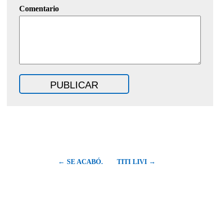
Comentario
← SE ACABÓ.
TITI LIVI →